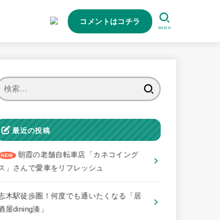
コメントはコチラ
SEARCH
検
索:
最近の投稿
朝霞の老舗自転車店「カネコイング
ス」さんで愛車をリフレッシュ
志木駅徒歩圏！何度でも通いたくなる「居
酒屋dining湊」