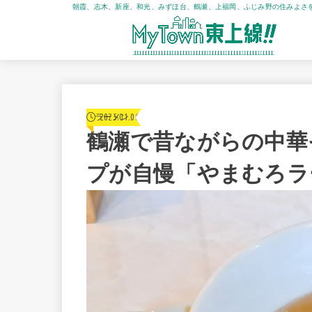
朝霞、志木、新座、和光、みずほ台、鶴瀬、上福岡、ふじみ野の住みよさ
2025.01.06
ラーメン
鶴瀬で昔ながらの中華
プが自慢「やまむろラ