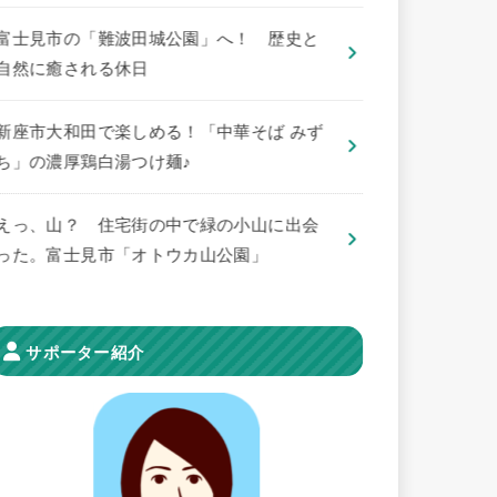
​富士見市の「難波田城公園」へ！ 歴史と
自然に癒される休日
新座市大和田で楽しめる！「中華そば みず
ち」の濃厚鶏白湯つけ麺♪
えっ、山？ 住宅街の中で緑の小山に出会
った。富士見市「オトウカ山公園」
サポーター紹介