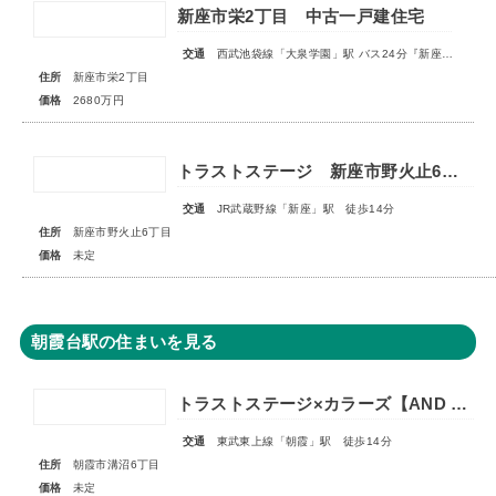
新座市栄2丁目 中古一戸建住宅
交通
西武池袋線「大泉学園」駅 バス24分『新座栄』停歩3分
住所
新座市栄2丁目
価格
2680万円
トラストステージ 新座市野火止6丁目41期 全19棟■販売予告■◆第4期 最終分譲 スマイルハウスプロジェクト特別仕様 全3棟◆
交通
JR武蔵野線「新座」駅 徒歩14分
住所
新座市野火止6丁目
価格
未定
朝霞台駅の住まいを見る
トラストステージ×カラーズ【AND PLUS】朝霞市溝沼6丁目22期 全2棟◇販売予告◇
交通
東武東上線「朝霞」駅 徒歩14分
住所
朝霞市溝沼6丁目
価格
未定