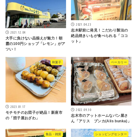
2021.04.23
志木駅前に発見！こだわり製法の
2021.12.04
絶品焼きいもが食べられる「ココ
大手に負けない品揃えが魅力！朝
ット」
霞の100円ショップ「レモン」がア
ツい！
和菓子
ベーカリー
2023.01.17
2022.09.30
モチモチのお団子が絶品！新座市
志木市のアットホームなパン屋さ
の「団子屋おざわ」
ん「アリス ブンカ(Alis bunka)」
食品・雑貨
ショッピングセンター