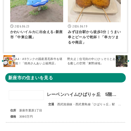
2026.06.23
2026.06.19
かわいいイルカに出会える♪新座
みずほ台駅から徒歩3分｜うまい
市「中東公園」
串とビールで乾杯！「串カツま
るや商店」
A4・A5ランクの国産黒毛和牛を堪
野火止｜住宅街の中にひっそりとあ
能！「焼肉さんあい上福岡店」
る癒しの空間「東野緑地」
新座市の住まいを見る
レーベンハイムひばりヶ丘 5階部分
交通
西武池袋線・西武豊島線「ひばりヶ丘」駅 徒歩17分
住所
新座市栗原1丁目
価格
3080万円