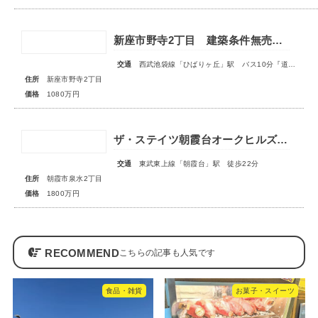
新座市野寺2丁目 建築条件無売地 全1区画
交通
西武池袋線「ひばりヶ丘」駅 バス10分『道場』停歩4分
住所
新座市野寺2丁目
価格
1080万円
ザ・ステイツ朝霞台オークヒルズ 1階部分
交通
東武東上線「朝霞台」駅 徒歩22分
住所
朝霞市泉水2丁目
価格
1800万円
RECOMMEND
食品・雑貨
お菓子・スイーツ