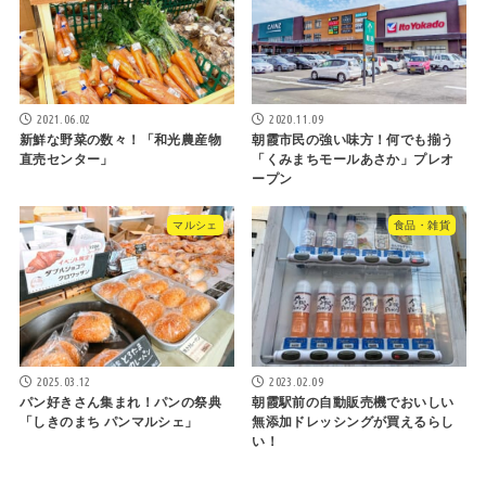
2021.06.02
2020.11.09
新鮮な野菜の数々！「和光農産物
朝霞市民の強い味方！何でも揃う
直売センター」
「くみまちモールあさか」プレオ
ープン
マルシェ
食品・雑貨
2025.03.12
2023.02.09
パン好きさん集まれ！パンの祭典
朝霞駅前の自動販売機でおいしい
「しきのまち パンマルシェ」
無添加ドレッシングが買えるらし
い！