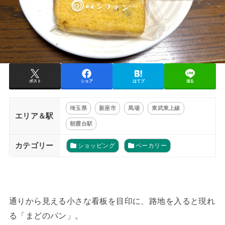
ポスト
シェア
はてブ
送る
埼玉県
新座市
馬場
東武東上線
エリア＆駅
朝霞台駅
カテゴリー
ショッピング
ベーカリー
通りから見える小さな看板を目印に、路地を入ると現れ
る「まどのパン」。