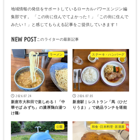
地域情報の発信をサポートしているローカルパワーエンジン編
集部です。 「この街に住んでてよかった！」「この街に住んで
みたい！」と感じてもらえる記事をご提供していきます！
NEW POST
ラーメン
ステーキ・ハンバーグ
2026.07.24
2026.07.05
新座市大和田で楽しめる！「中
新座駅｜レストラン「馬（ひだ
華そば みずち」の濃厚鶏白湯つ
りうま）」で絶品ランチを堪能
け麺♪
公園
和食･日本料理･居酒屋