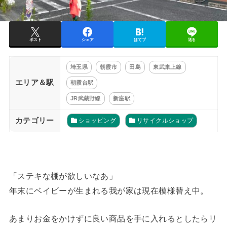
ポスト
シェア
はてブ
送る
埼玉県
朝霞市
田島
東武東上線
エリア＆駅
朝霞台駅
JR武蔵野線
新座駅
カテゴリー
ショッピング
リサイクルショップ
「ステキな棚が欲しいなあ」
年末にベイビーが生まれる我が家は現在模様替え中。
あまりお金をかけずに良い商品を手に入れるとしたらリ