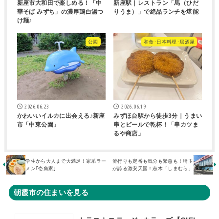
新座市大和田で楽しめる！「中
新座駅｜レストラン「馬（ひだ
華そば みずち」の濃厚鶏白湯つ
りうま）」で絶品ランチを堪能
け麺♪
公園
和食･日本料理･居酒屋
2026.06.23
2026.06.19
かわいいイルカに出会える♪新座
みずほ台駅から徒歩3分｜うまい
市「中東公園」
串とビールで乾杯！「串カツま
るや商店」
学生から大人まで大満足！家系ラー
流行りも定番も気分も緊急も！埼玉
メン｢壱角家｣
が誇る激安天国！志木「しまむら」
朝霞市の住まいを見る