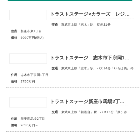
トラストステージ×カラーズ レジデンス新座市東1丁目7期 ◆限定１棟◆
交通
東武東上線「志木」駅 徒歩21分
住所
新座市東1丁目
価格
5990万円(税込)
トラストステージ 志木市下宗岡1丁目7期 全7区画■大変ご好評につき最終1区画となりました■
交通
東武東上線「志木」駅 バス14分『いろは橋』停歩13分
住所
志木市下宗岡1丁目
価格
2750万円
トラストステージ新座市馬場2丁目6期 全4区画
交通
東武東上線「朝霞台」駅 バス16分『原ヶ谷戸』停歩2分
住所
新座市馬場2丁目
価格
2650万円～