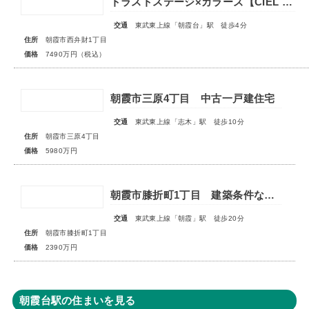
トラストステージ×カラーズ【CIEL VILLA】朝霞市西弁財1丁目2期 ★限定1棟 販売開始★
交通
東武東上線「朝霞台」駅 徒歩4分
住所
朝霞市西弁財1丁目
価格
7490万円（税込）
朝霞市三原4丁目 中古一戸建住宅
交通
東武東上線「志木」駅 徒歩10分
住所
朝霞市三原4丁目
価格
5980万円
朝霞市膝折町1丁目 建築条件なし売地 全1区画
交通
東武東上線「朝霞」駅 徒歩20分
住所
朝霞市膝折町1丁目
価格
2390万円
朝霞台駅の住まいを見る