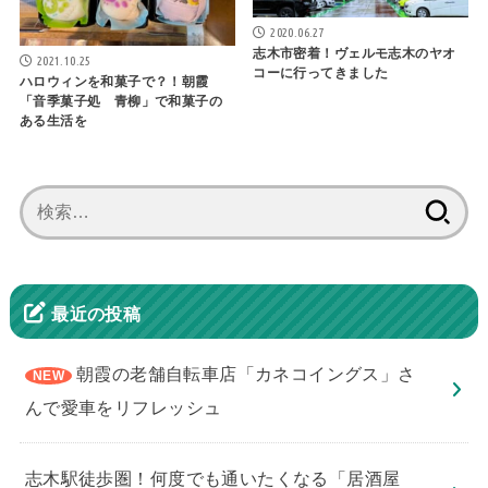
2020.06.27
志木市密着！ヴェルモ志木のヤオ
2021.10.25
コーに行ってきました
ハロウィンを和菓子で？！朝霞
「音季菓子処 青柳」で和菓子の
ある生活を
検
索:
最近の投稿
朝霞の老舗自転車店「カネコイングス」さ
んで愛車をリフレッシュ
志木駅徒歩圏！何度でも通いたくなる「居酒屋