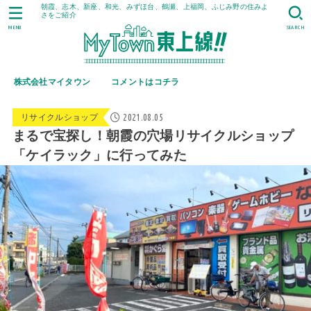
朝霞、志木、新座、和光、みずほ台、鶴瀬、上福岡、ふじみ野の住みよ
さをご紹介
MENU
SEARCH
株式会社マイタウン
コメントはコチラ
2021.08.05
リサイクルショップ
まるで宝探し！朝霞の穴場リサイクルショップ
「ケイラック」に行ってみた