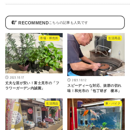
RECOMMEND
市場・即売所
生活用品
2023.10.17
2023.10.12
丈夫な苗が安い！富士見市の「フ
スピーディーな対応、抜群の切れ
ラワーガーデン内誠園」
味！和光市の「包丁研ぎ 榎本」
生活用品
車・バイク