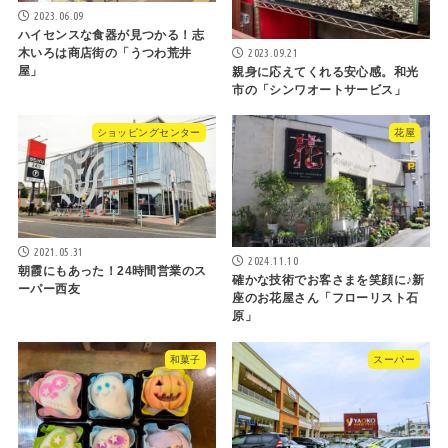
2023.06.09
ハイセンスな食器が見つかる！志
2023.09.21
木いろは商店街の「うつわ荒井
屋」
親身に応えてくれる安心感。和光
市の「シンワオートサービス」
ショッピングセンター
花屋
2021.05.31
2024.11.10
朝霞にもあった！24時間営業のス
確かな技術でお客さまを笑顔に♪新
ーパー西友
座のお花屋さん「フローリスト石
原」
和菓子
スーパー