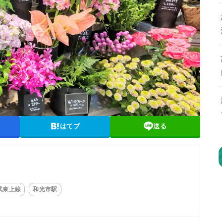
はてブ
送る
武東上線
和光市駅