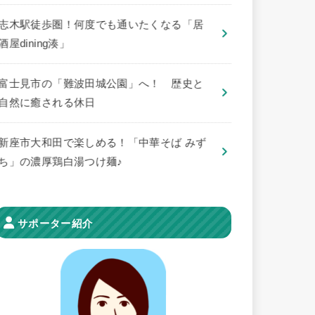
志木駅徒歩圏！何度でも通いたくなる「居
酒屋dining湊」
​富士見市の「難波田城公園」へ！ 歴史と
自然に癒される休日
新座市大和田で楽しめる！「中華そば みず
ち」の濃厚鶏白湯つけ麺♪
サポーター紹介