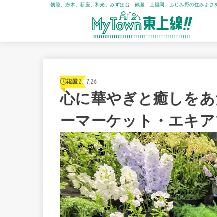
朝霞、志木、新座、和光、みずほ台、鶴瀬、上福岡、ふじみ野の住みよさ
2022.07.26
花屋
心に華やぎと癒しをあ
ーマーケット・エキア