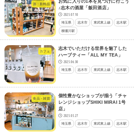
お気に入りの1本を見つけに行こう
酒・飲料品
♪志木の酒屋「飯田酒店」
2025.07.10
埼玉県
志木市
東武東上線
志木駅
柳瀬川駅
志木でいただける世界を魅了した
カフェ
ハーブティー「ALL MY TEA」
2025.06.30
埼玉県
志木市
東武東上線
志木駅
個性豊かなショップが揃う「チャ
食品・雑貨
レンジショップSHIKI MIRAI 1号
店」
2025.05.27
埼玉県
志木市
東武東上線
志木駅