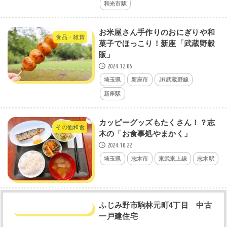
和光市駅
お米屋さん手作りのおにぎりや和
食品・雑貨
菓子でほっこり！新座「武蔵野穀
販」
2024.12.06
埼玉県
新座市
JR武蔵野線
新座駅
カッピーグッズもたくさん！？志
その他和食
木の「お食事処やまかく」
2024.10.22
埼玉県
志木市
東武東上線
志木駅
ふじみ野市駒林元町4丁目 中古
一戸建住宅