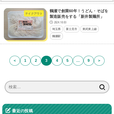
鶴瀬で創業60年！うどん・そばを
テイクアウト
製造販売をする「新井製麺所」
2024.10.03
埼玉県
富士見市
東武東上線
鶴瀬駅
＜
1
2
3
4
5
…
9
＞
検
索:
最近の投稿