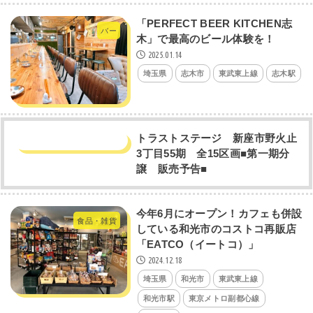
「PERFECT BEER KITCHEN志
バー
木」で最高のビール体験を！
2025.01.14
埼玉県
志木市
東武東上線
志木駅
トラストステージ 新座市野火止
3丁目55期 全15区画■第一期分
譲 販売予告■
今年6月にオープン！カフェも併設
食品・雑貨
している和光市のコストコ再販店
「EATCO（イートコ）」
2024.12.18
埼玉県
和光市
東武東上線
和光市駅
東京メトロ副都心線