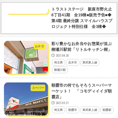
トラストステージ 新座市野火止
6丁目41期 全19棟■販売予告■◆
第4期 最終分譲 スマイルハウスプ
ロジェクト特別仕様 全3棟◆
彩り豊かなお弁当やお惣菜が並ぶ
お弁当
柳瀬川駅前「リトルキッチン樹」
2025.04.28
埼玉県
志木市
東武東上線
柳瀬川駅
朝霞市の何でもそろうスーパーマ
スーパー
ーケット！ 「コモディイイダ朝
霞店」
2025.03.21
埼玉県
朝霞市
東武東上線
朝霞駅