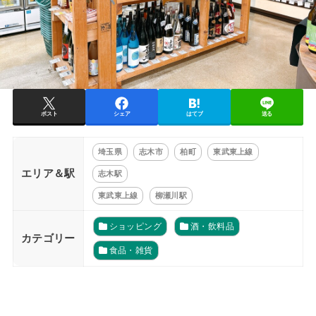
ポスト
シェア
はてブ
送る
埼玉県
志木市
柏町
東武東上線
エリア＆駅
志木駅
東武東上線
柳瀬川駅
ショッピング
酒・飲料品
カテゴリー
食品・雑貨