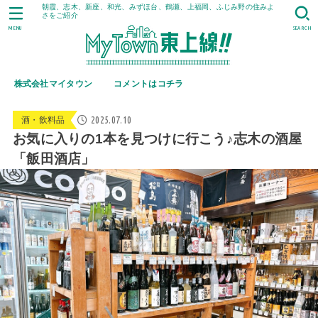
朝霞、志木、新座、和光、みずほ台、鶴瀬、上福岡、ふじみ野の住みよ
さをご紹介
MENU
SEARCH
株式会社マイタウン
コメントはコチラ
2025.07.10
酒・飲料品
お気に入りの1本を見つけに行こう♪志木の酒屋
「飯田酒店」