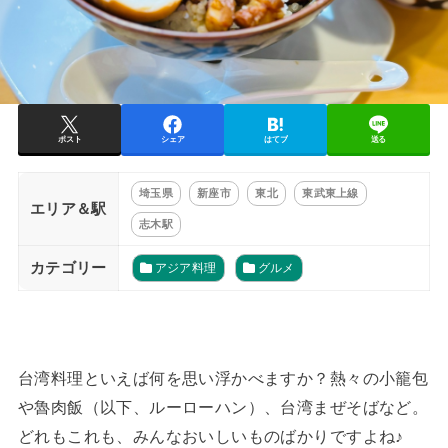
ポスト
シェア
はてブ
送る
埼玉県
新座市
東北
東武東上線
エリア＆駅
志木駅
カテゴリー
アジア料理
グルメ
台湾料理といえば何を思い浮かべますか？熱々の小籠包
や魯肉飯（以下、ルーローハン）、台湾まぜそばなど。
どれもこれも、みんなおいしいものばかりですよね♪