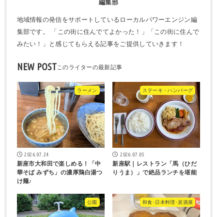
編集部
地域情報の発信をサポートしているローカルパワーエンジン編
集部です。 「この街に住んでてよかった！」「この街に住んで
みたい！」と感じてもらえる記事をご提供していきます！
NEW POST
ラーメン
ステーキ・ハンバーグ
2026.07.24
2026.07.05
新座市大和田で楽しめる！「中
新座駅｜レストラン「馬（ひだ
華そば みずち」の濃厚鶏白湯つ
りうま）」で絶品ランチを堪能
け麺♪
公園
和食･日本料理･居酒屋