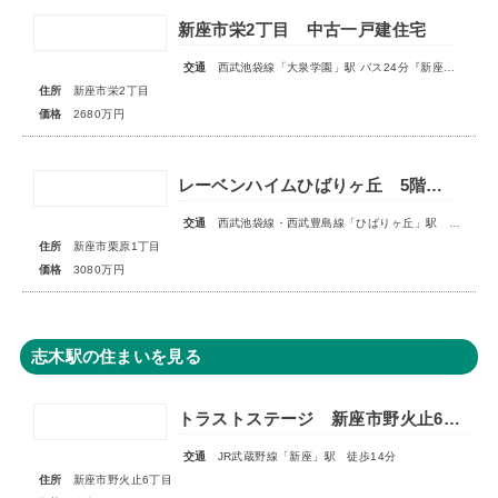
新座市栄2丁目 中古一戸建住宅
交通
西武池袋線「大泉学園」駅 バス24分『新座栄』停歩3分
住所
新座市栄2丁目
価格
2680万円
レーベンハイムひばりヶ丘 5階部分
交通
西武池袋線・西武豊島線「ひばりヶ丘」駅 徒歩17分
住所
新座市栗原1丁目
価格
3080万円
志木駅の住まいを見る
トラストステージ 新座市野火止6丁目41期 全19棟■販売予告■◆第4期 最終分譲 スマイルハウスプロジェクト特別仕様 全3棟◆
交通
JR武蔵野線「新座」駅 徒歩14分
住所
新座市野火止6丁目