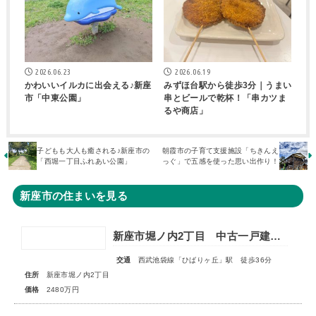
2026.06.23
2026.06.19
かわいいイルカに出会える♪新座
みずほ台駅から徒歩3分｜うまい
市「中東公園」
串とビールで乾杯！「串カツま
るや商店」
子どもも大人も癒される♪新座市の
朝霞市の子育て支援施設「ちきんえ
「西堀一丁目ふれあい公園」
っぐ」で五感を使った思い出作り！
新座市の住まいを見る
新座市堀ノ内2丁目 中古一戸建住宅
交通
西武池袋線「ひばりヶ丘」駅 徒歩36分
住所
新座市堀ノ内2丁目
価格
2480万円