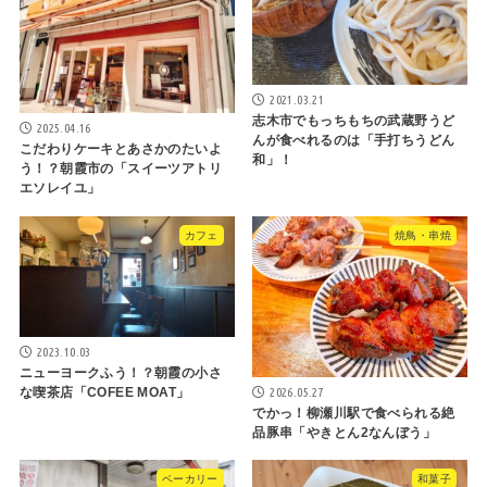
2021.03.21
志木市でもっちもちの武蔵野うど
2025.04.16
んが食べれるのは「手打ちうどん
こだわりケーキとあさかのたいよ
和」！
う！？朝霞市の「スイーツアトリ
エソレイユ」
カフェ
焼鳥・串焼
2023.10.03
ニューヨークふう！？朝霞の小さ
2026.05.27
な喫茶店「COFEE MOAT」
でかっ！柳瀬川駅で食べられる絶
品豚串「やきとん2なんぼう」
ベーカリー
和菓子