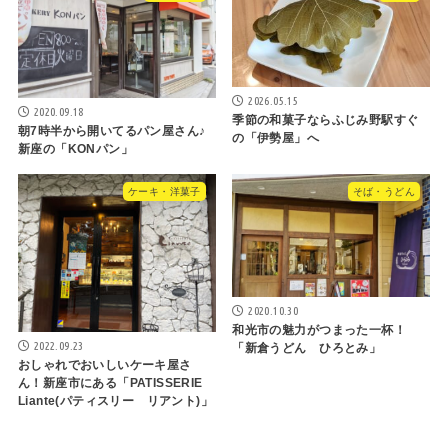
2026.05.15
2020.09.18
季節の和菓子ならふじみ野駅すぐ
朝7時半から開いてるパン屋さん♪
の「伊勢屋」へ
新座の「KONパン」
ケーキ・洋菓子
そば・うどん
2020.10.30
和光市の魅力がつまった一杯！
2022.09.23
「新倉うどん ひろとみ」
おしゃれでおいしいケーキ屋さ
ん！新座市にある「PATISSERIE
Liante(パティスリー リアント)」