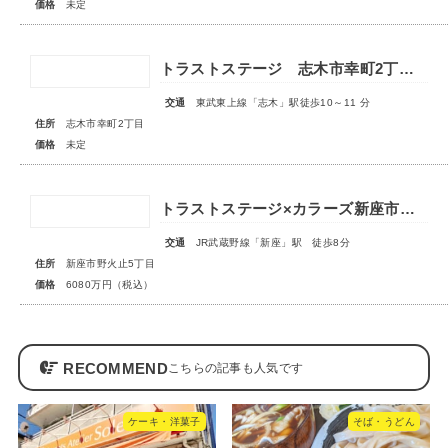
価格
未定
トラストステージ 志木市幸町2丁目25期 全10区画◆第1期分譲 2次販売 宅地分譲3区画◆ ◇販売予告◇
交通
東武東上線「志木」駅徒歩10～11 分
住所
志木市幸町2丁目
価格
未定
トラストステージ×カラーズ新座市野火止5丁目46期 全12棟◆最終１棟◆
交通
JR武蔵野線「新座」駅 徒歩8分
住所
新座市野火止5丁目
価格
6080万円（税込）
RECOMMEND
ケーキ・洋菓子
そば・うどん