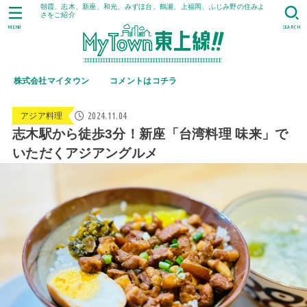
朝霞、志木、新座、和光、みずほ台、鶴瀬、上福岡、ふじみ野の住みよ
さをご紹介
MENU
SEARCH
株式会社マイタウン
コメントはコチラ
2024.11.04
アジア料理
志木駅から徒歩3分！新座「台湾料理 味来」で
いただくアジアングルメ