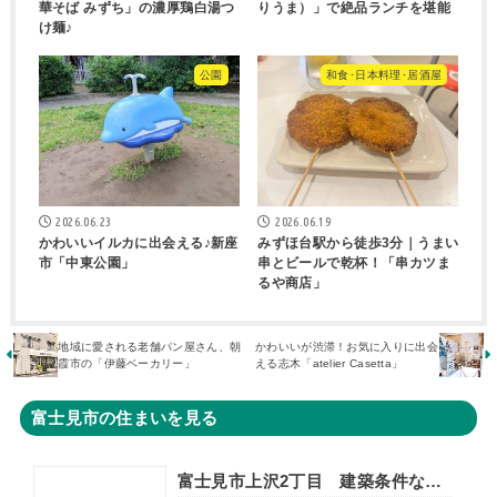
華そば みずち」の濃厚鶏白湯つ
りうま）」で絶品ランチを堪能
け麺♪
公園
和食･日本料理･居酒屋
2026.06.23
2026.06.19
かわいいイルカに出会える♪新座
みずほ台駅から徒歩3分｜うまい
市「中東公園」
串とビールで乾杯！「串カツま
るや商店」
地域に愛される老舗パン屋さん、朝
かわいいが渋滞！お気に入りに出会
霞市の「伊藤ベーカリー」
える志木「atelier Casetta」
富士見市の住まいを見る
富士見市上沢2丁目 建築条件なし売地