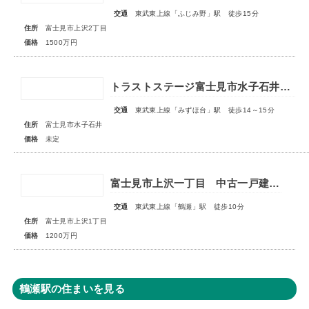
交通
東武東上線「ふじみ野」駅 徒歩15分
住所
富士見市上沢2丁目
価格
1500万円
トラストステージ富士見市水子石井21期 全12区画 ◇販売予告◇
交通
東武東上線「みずほ台」駅 徒歩14～15分
住所
富士見市水子石井
価格
未定
富士見市上沢一丁目 中古一戸建住宅
交通
東武東上線「鶴瀬」駅 徒歩10分
住所
富士見市上沢1丁目
価格
1200万円
鶴瀬駅の住まいを見る