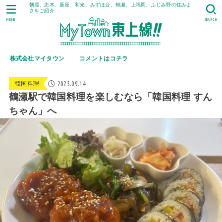
朝霞、志木、新座、和光、みずほ台、鶴瀬、上福岡、ふじみ野の住みよ
さをご紹介
MENU
SEARCH
株式会社マイタウン
コメントはコチラ
2025.09.14
韓国料理
鶴瀬駅で韓国料理を楽しむなら「韓国料理 すん
ちゃん」へ