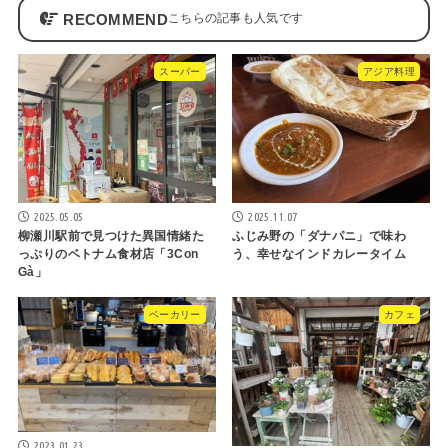
RECOMMEND
スーパー
アジア料理
2025.05.05
2025.11.07
柳瀬川駅前で見つけた異国情緒た
ふじみ野の「ダナパニ」で味わ
っぷりのベトナム食材店「3Con
う、幸せなインドカレータイム
Gà」
ベーカリー
カフェ
2023.01.23