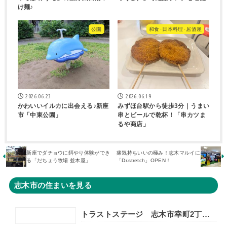
け麺♪
公園
和食･日本料理･居酒屋
2026.06.23
2026.06.19
かわいいイルカに出会える♪新座
みずほ台駅から徒歩3分｜うまい
市「中東公園」
串とビールで乾杯！「串カツま
るや商店」
新座でダチョウに餌やり体験ができ
痛気持ちいいの極み！志木マルイに
る「だちょう牧場 並木屋」
「Dr.stretch」OPEN！
志木市の住まいを見る
トラストステージ 志木市幸町2丁目25期 全10区画◆第1期分譲 2次販売 宅地分譲3区画◆ ◇販売予告◇