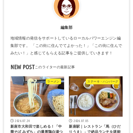
編集部
地域情報の発信をサポートしているローカルパワーエンジン編
集部です。 「この街に住んでてよかった！」「この街に住んで
みたい！」と感じてもらえる記事をご提供していきます！
NEW POST
ラーメン
ステーキ・ハンバーグ
2026.07.24
2026.07.05
新座市大和田で楽しめる！「中
新座駅｜レストラン「馬（ひだ
華そば みずち」の濃厚鶏白湯つ
りうま）」で絶品ランチを堪能