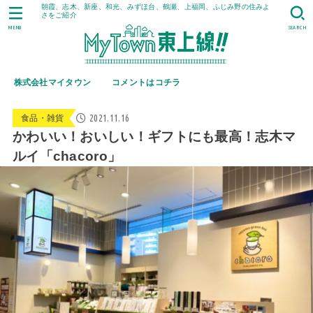
朝霞、志木、新座、和光、みずほ台、鶴瀬、上福岡、ふじみ野の住みよ
さをご紹介
MENU
SEARCH
株式会社マイタウン
コメントはコチラ
2021.11.16
食品・雑貨
かわいい！おいしい！ギフトにも最高！志木マ
ルイ「chacoro」