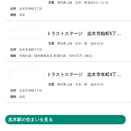
交通
東武東上線「志木」駅徒歩10～11 分
住所
志木市幸町2丁目
価格
未定
トラストステージ 志木市柏町5丁目32期 全4区画◆第1期分譲 宅地分譲 販売予告◆◆第2期分譲 新築分譲住宅 販売開始◆
交通
東武東上線「志木」駅 徒歩13分
住所
志木市柏町5丁目
価格
宅地分譲：販売価格未定 新築分譲：5390万円（税込）
トラストステージ 志木市本町4丁目17期 全7区画■第一期分譲 販売予告■
交通
東武東上線「志木」駅 徒歩10分
住所
志木市本町4丁目
価格
未定
志木駅の住まいを見る