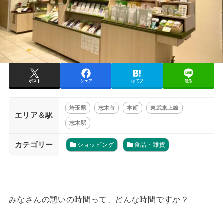
ポスト
シェア
はてブ
送る
埼玉県
志木市
本町
東武東上線
エリア＆駅
志木駅
カテゴリー
ショッピング
食品・雑貨
みなさんの憩いの時間って、どんな時間ですか？