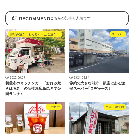
RECOMMEND
お好み焼き・もんじゃ・たこ焼き・やきそば
スーパー
2025.06.09
2021.08.14
朝霞市のキッチンカー「お好み焼
節約の大きな味方！新座にある激
きはるみ」の個性派広島焼きで公
安スーパー｢ロヂャース｣
園ランチ♪
コーヒー
市場・即売所