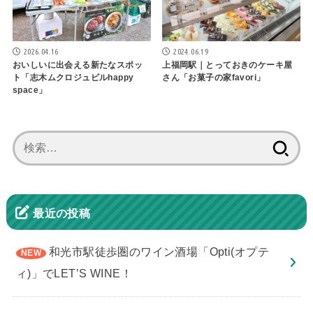
2026.04.16
2024.06.19
おいしいに出会える新たなスポッ
上福岡駅｜とっておきのケーキ屋
ト「志木ムクロジュビルhappy
さん「お菓子の家favori」
space」
検
索:
最近の投稿
和光市駅徒歩圏のワイン酒場「Opti(オプテ
ィ)」でLET’S WINE！