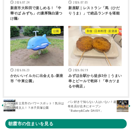
2026.07.24
2026.07.05
新座市大和田で楽しめる！「中
新座駅｜レストラン「馬（ひだ
華そば みずち」の濃厚鶏白湯つ
りうま）」で絶品ランチを堪能
け麺♪
公園
和食･日本料理･居酒屋
2026.06.23
2026.06.19
かわいいイルカに出会える♪新座
みずほ台駅から徒歩3分｜うまい
市「中東公園」
串とビールで乾杯！「串カツま
るや商店」
パン好きで知らない人はいない！超
富士見市のパワースポット！気分は
有名店が志木にオープン
縄文人！？水子貝塚公園
「Bakery&Cafe DAISY」
朝霞市の住まいを見る