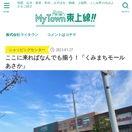
朝霞、志木、新座、和光、みずほ台、鶴瀬、上福岡、ふじみ野の住みよ
さをご紹介
MENU
SEARCH
株式会社マイタウン
コメントはコチラ
2023.01.27
ショッピングセンター
ここに来ればなんでも揃う！「くみまちモール
あさか」