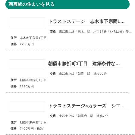
朝霞駅の住まいを見る
トラストステージ 志木市下宗岡1丁目7期 全7区画■大変ご好評につき最終1区画となりました■
交通
東武東上線「志木」駅 バス14分『いろは橋』停歩13分
住所
志木市下宗岡1丁目
価格
2750万円
朝霞市膝折町1丁目 建築条件なし売地 全1区画
交通
東武東上線「朝霞」駅 徒歩20分
住所
朝霞市膝折町1丁目
価格
2390万円
トラストステージ×カラーズ シエルヴィラ朝霞市東弁財3丁目3期 ★限定1棟 販売開始★
交通
東武東上線「朝霞台」駅 徒歩7分
住所
朝霞市東弁財3丁目
価格
7490万円（税込）