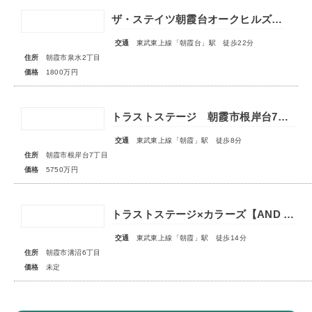
ザ・ステイツ朝霞台オークヒルズ 1階部分
交通
東武東上線「朝霞台」駅 徒歩22分
住所
朝霞市泉水2丁目
価格
1800万円
トラストステージ 朝霞市根岸台7丁目44期 限定1区画
交通
東武東上線「朝霞」駅 徒歩8分
住所
朝霞市根岸台7丁目
価格
5750万円
トラストステージ×カラーズ【AND PLUS】朝霞市溝沼6丁目22期 全2棟◇販売予告◇
交通
東武東上線「朝霞」駅 徒歩14分
住所
朝霞市溝沼6丁目
価格
未定