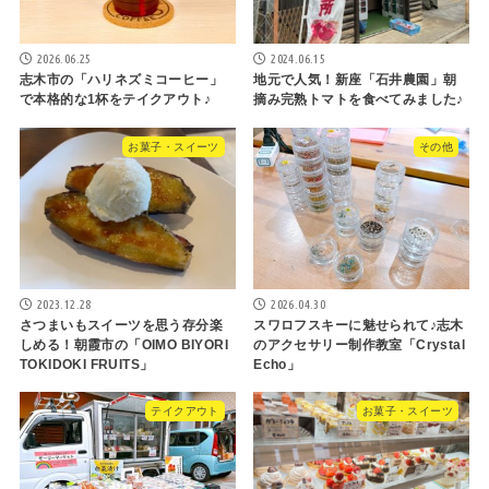
2026.06.25
2024.06.15
志木市の「ハリネズミコーヒー」
地元で人気！新座「石井農園」朝
で本格的な1杯をテイクアウト♪
摘み完熟トマトを食べてみました♪
お菓子・スイーツ
その他
2023.12.28
2026.04.30
さつまいもスイーツを思う存分楽
スワロフスキーに魅せられて♪志木
しめる！朝霞市の「OIMO BIYORI
のアクセサリー制作教室「Crystal
TOKIDOKI FRUITS」
Echo」
テイクアウト
お菓子・スイーツ