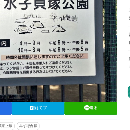
はてブ
送る
武東上線
みずほ台駅