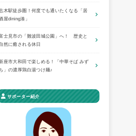
志木駅徒歩圏！何度でも通いたくなる「居
酒屋dining湊」
​富士見市の「難波田城公園」へ！ 歴史と
自然に癒される休日
新座市大和田で楽しめる！「中華そば みず
ち」の濃厚鶏白湯つけ麺♪
サポーター紹介