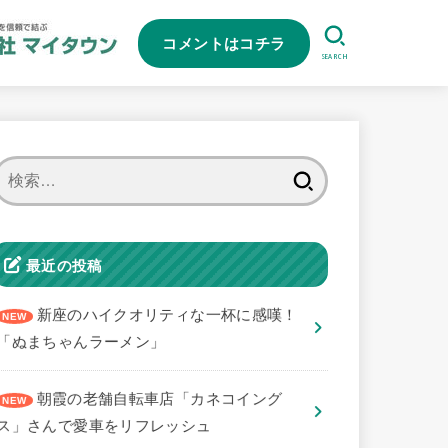
コメントはコチラ
SEARCH
検
索:
最近の投稿
新座のハイクオリティな一杯に感嘆！
「ぬまちゃんラーメン」
朝霞の老舗自転車店「カネコイング
ス」さんで愛車をリフレッシュ