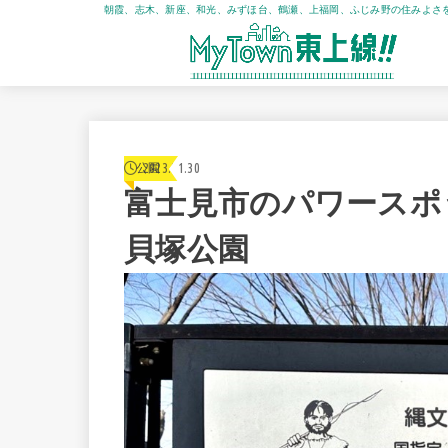
朝霞、志木、新座、和光、みずほ台、鶴瀬、上福岡、ふじみ野の住みよさ
2023.01.30
公園
富士見市のパワースポ
貝塚公園