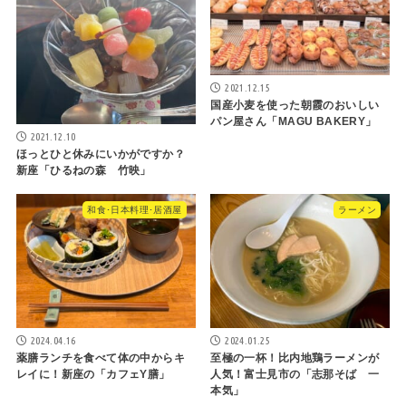
2021.12.15
国産小麦を使った朝霞のおいしい
パン屋さん「MAGU BAKERY」
2021.12.10
ほっとひと休みにいかがですか？
新座「ひるねの森 竹映」
和食･日本料理･居酒屋
ラーメン
2024.04.16
2024.01.25
薬膳ランチを食べて体の中からキ
至極の一杯！比内地鶏ラーメンが
レイに！新座の「カフェY膳」
人気！富士見市の「志那そば 一
本気」