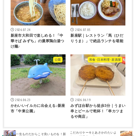
2026.07.24
2026.07.05
新座市大和田で楽しめる！「中
新座駅｜レストラン「馬（ひだ
華そば みずち」の濃厚鶏白湯つ
りうま）」で絶品ランチを堪能
け麺♪
公園
和食･日本料理･居酒屋
2026.06.23
2026.06.19
かわいいイルカに出会える♪新座
みずほ台駅から徒歩3分｜うまい
市「中東公園」
串とビールで乾杯！「串カツま
るや商店」
こだわりケーキとあさかのたいよ
一生ものだからこそ良いものを！新