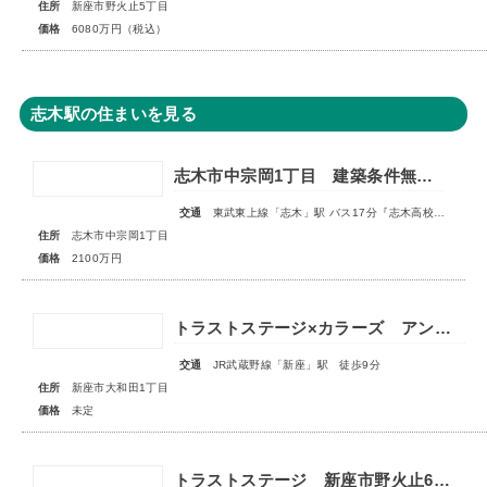
住所
新座市野火止5丁目
価格
6080万円（税込）
志木駅の住まいを見る
志木市中宗岡1丁目 建築条件無売地 全1区画
交通
東武東上線「志木」駅 バス17分『志木高校入口』停 徒歩5分
住所
志木市中宗岡1丁目
価格
2100万円
トラストステージ×カラーズ アンドプラス新座市大和田1丁目21期 全3棟 ◆販売予告◆
交通
JR武蔵野線「新座」駅 徒歩9分
住所
新座市大和田1丁目
価格
未定
トラストステージ 新座市野火止6丁目41期 全19棟■販売予告■◆第4期 最終分譲 スマイルハウスプロジェクト特別仕様 全3棟◆