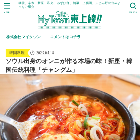
朝霞、志木、新座、和光、みずほ台、鶴瀬、上福岡、ふじみ野の住みよ
さをご紹介
MENU
SEARCH
株式会社マイタウン
コメントはコチラ
2025.04.18
韓国料理
ソウル出身のオンニが作る本場の味！新座・韓
国伝統料理「チャングム」