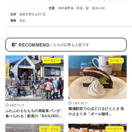
交通
JR武蔵野線「新座」駅 徒歩14分
住所
新座市野火止6丁目
価格
未定
RECOMMEND
ベーカリー
コーヒー
2026.06.17
2020.11.21
​鶴瀬駅前で心ほどけるひととき 街
ふわふわもちもちの高級食パンが
の止まり木「ポール珈琲」
食べられる！新座の「BANJIRO」
そば・うどん
ベーカリー