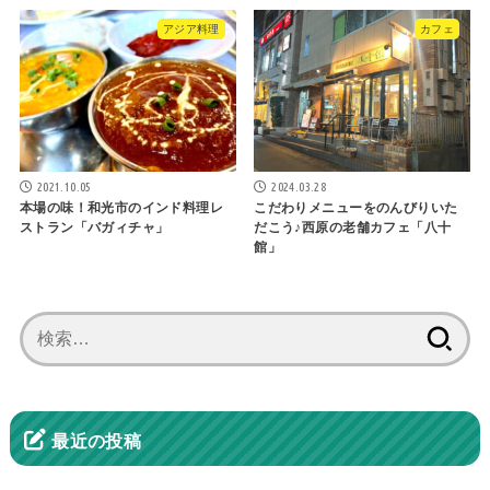
アジア料理
カフェ
2021.10.05
2024.03.28
本場の味！和光市のインド料理レ
こだわりメニューをのんびりいた
ストラン「バガィチャ」
だこう♪西原の老舗カフェ「八十
館」
検
索:
最近の投稿