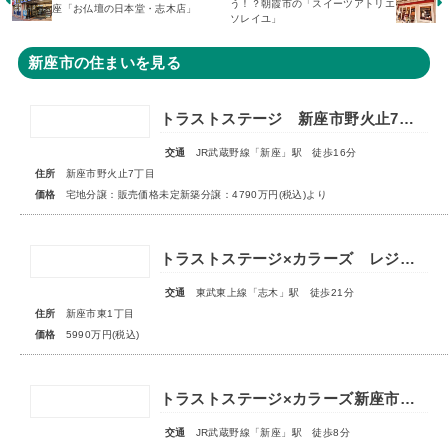
う！？朝霞市の「スイーツアトリエ
座「お仏壇の日本堂・志木店」
ソレイユ」
新座市の住まいを見る
トラストステージ 新座市野火止7丁目51期 全26区画◆第1期分譲3次販売 宅地分譲 販売予告◆◆第2期分譲1次販売 新築分譲住宅 販売開始◆
交通
JR武蔵野線「新座」駅 徒歩16分
住所
新座市野火止7丁目
価格
宅地分譲：販売価格未定新築分譲：4790万円(税込)より
トラストステージ×カラーズ レジデンス新座市東1丁目7期 ◆限定１棟◆
交通
東武東上線「志木」駅 徒歩21分
住所
新座市東1丁目
価格
5990万円(税込)
トラストステージ×カラーズ新座市野火止5丁目46期 全12棟◆最終１棟◆
交通
JR武蔵野線「新座」駅 徒歩8分