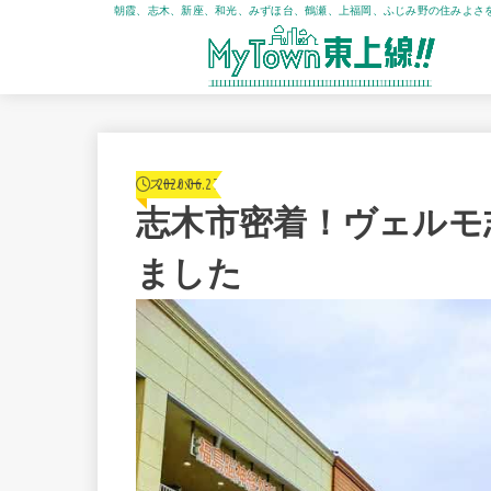
朝霞、志木、新座、和光、みずほ台、鶴瀬、上福岡、ふじみ野の住みよさ
2020.06.27
スーパー
志木市密着！ヴェルモ
ました