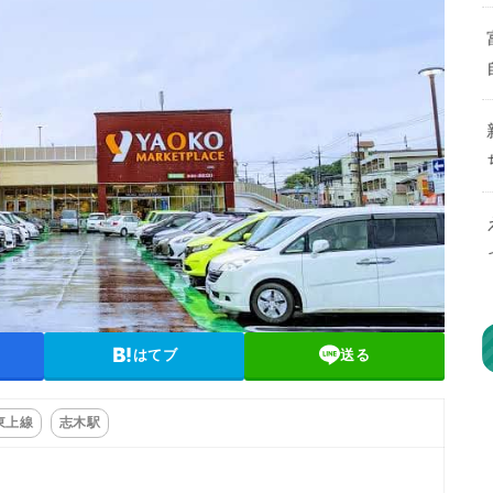
はてブ
送る
東上線
志木駅