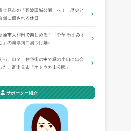
​富士見市の「難波田城公園」へ！ 歴史と
自然に癒される休日
新座市大和田で楽しめる！「中華そば みず
ち」の濃厚鶏白湯つけ麺♪
えっ、山？ 住宅街の中で緑の小山に出会
った。富士見市「オトウカ山公園」
サポーター紹介