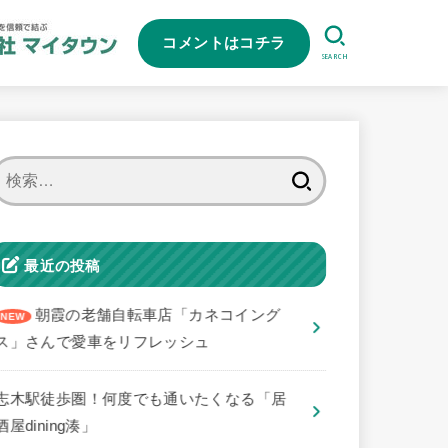
コメントはコチラ
SEARCH
検
索:
最近の投稿
朝霞の老舗自転車店「カネコイング
ス」さんで愛車をリフレッシュ
志木駅徒歩圏！何度でも通いたくなる「居
酒屋dining湊」