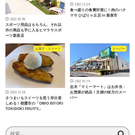
2022.12.24
食べ盛りの食費対策に！肉のハナ
マサ ひばりヶ丘店 in 新座市
2022.02.04
スポーツ用品はもちろん、それ以
外の商品も手に入るヒマラヤスポ
ーツ新座店
お菓子・スイーツ
スーパー
2022.01.14
志木「マミーマート」はお弁当・
2023.12.28
お惣菜が絶品！主婦の味方のスー
パー
さつまいもスイーツを思う存分楽
しめる！朝霞市の「OIMO BIYORI
TOKIDOKI FRUITS」
検