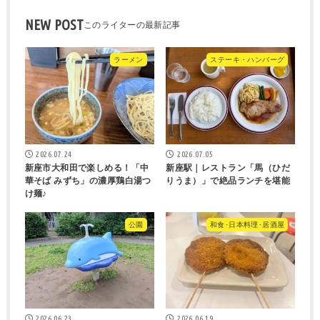
NEW POST
ラーメン
ステーキ・ハンバーグ
2026.07.24
2026.07.05
新座市大和田で楽しめる！「中
新座駅｜レストラン「馬（ひだ
華そば みずち」の濃厚鶏白湯つ
りうま）」で絶品ランチを堪能
け麺♪
公園
和食･日本料理･居酒屋
2026.06.23
2026.06.19