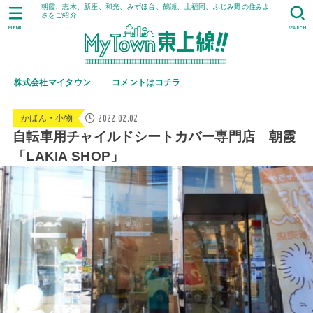
朝霞、志木、新座、和光、みずほ台、鶴瀬、上福岡、ふじみ野の住みよ
さをご紹介
MENU
SEARCH
株式会社マイタウン
コメントはコチラ
2022.02.02
かばん・小物
自転車用チャイルドシートカバー専門店 朝霞
「LAKIA SHOP」