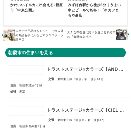
かわいいイルカに出会える♪新座
みずほ台駅から徒歩3分｜うまい
市「中東公園」
串とビールで乾杯！「串カツま
るや商店」
スポーツ用品はもちろん、それ以外
大きな存在感に誇りを感じる和光市
の商品も手に入るヒマラヤスポーツ
の『御嶽榛名神社』
新座店
朝霞市の住まいを見る
トラストステージ×カラーズ【AND PLUS】朝霞市溝沼6丁目22期 全2棟◇販売予告◇
交通
東武東上線「朝霞」駅 徒歩14分
住所
朝霞市溝沼6丁目
価格
未定
トラストステージ×カラーズ【CIEL VILLA】朝霞市西弁財1丁目2期 ★限定1棟 販売開始★
交通
東武東上線「朝霞台」駅 徒歩4分
住所
朝霞市西弁財1丁目