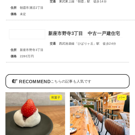
交通
東武東上線「朝霞」駅 徒歩14分
住所
朝霞市溝沼2丁目
価格
未定
新座市野寺3丁目 中古一戸建住宅
交通
西武池袋線「ひばりヶ丘」駅 徒歩24分
住所
新座市野寺3丁目
価格
2280万円
RECOMMEND
和菓子
バー