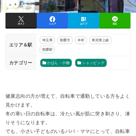
ポスト
シェア
はてブ
送る
埼玉県
朝霞市
本町
東武東上線
エリア＆駅
朝霞駅
カテゴリー
かばん・小物
ショッピング
健康志向の方が増えて、自転車で通勤している方をよく
見かけます。
冬の寒い日の自転車は、冷たい風が肌に突き刺さり、凍
りそうになります。
でも、小さい子どものいるパパ・ママにとって、自転車