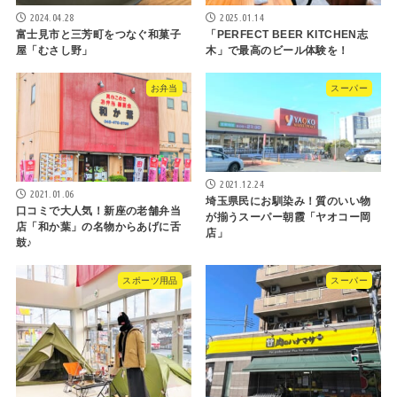
2024.04.28
2025.01.14
富士見市と三芳町をつなぐ和菓子
「PERFECT BEER KITCHEN志
屋「むさし野」
木」で最高のビール体験を！
お弁当
スーパー
2021.12.24
2021.01.06
埼玉県民にお馴染み！質のいい物
口コミで大人気！新座の老舗弁当
が揃うスーパー朝霞「ヤオコー岡
店「和か葉」の名物からあげに舌
店」
鼓♪
スポーツ用品
スーパー