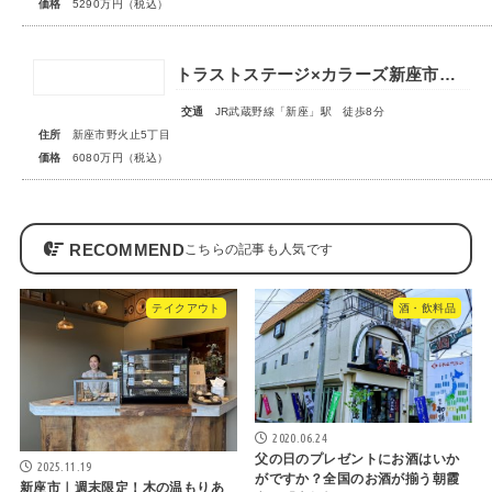
価格
5290万円（税込）
トラストステージ×カラーズ新座市野火止5丁目46期 全12棟◆最終１棟◆
交通
JR武蔵野線「新座」駅 徒歩8分
住所
新座市野火止5丁目
価格
6080万円（税込）
RECOMMEND
テイクアウト
酒・飲料品
2020.06.24
父の日のプレゼントにお酒はいか
2025.11.19
がですか？全国のお酒が揃う朝霞
新座市｜週末限定！木の温もりあ