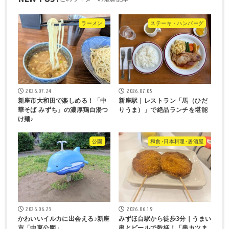
ラーメン
ステーキ・ハンバーグ
2026.07.24
2026.07.05
新座市大和田で楽しめる！「中
新座駅｜レストラン「馬（ひだ
華そば みずち」の濃厚鶏白湯つ
りうま）」で絶品ランチを堪能
け麺♪
公園
和食･日本料理･居酒屋
2026.06.23
2026.06.19
かわいいイルカに出会える♪新座
みずほ台駅から徒歩3分｜うまい
市「中東公園」
串とビールで乾杯！「串カツま