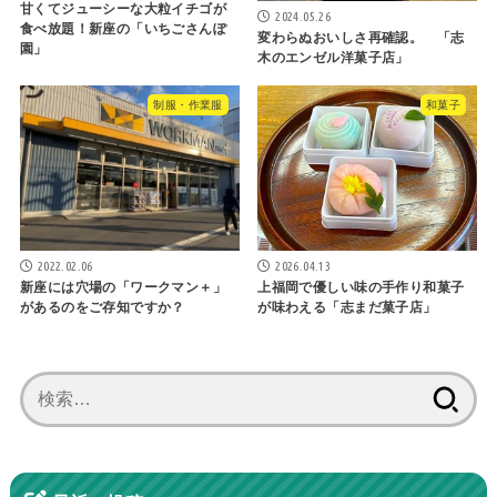
甘くてジューシーな大粒イチゴが
2024.05.26
食べ放題！新座の「いちごさんぽ
変わらぬおいしさ再確認。 「志
園」
木のエンゼル洋菓子店」
制服・作業服
和菓子
2022.02.06
2026.04.13
新座には穴場の「ワークマン＋」
上福岡で優しい味の手作り和菓子
があるのをご存知ですか？
が味わえる「志まだ菓子店」
検
索: