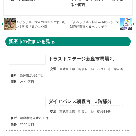
るや商店」
子どもが喜ぶ大迫力のロングすべり
「よみうり楽々朝市with食いち」で
台！朝霞「島の上公園」
朝霞産野菜を食べつくそう！
新座市の住まいを見る
トラストステージ新座市馬場2丁目6期 全4区画
交通
東武東上線「朝霞台」駅 バス16分『原ヶ谷戸』停歩2分
住所
新座市馬場2丁目
価格
2650万円～
ダイアパレス朝霞台 3階部分
交通
東武東上線「朝霞台」駅 徒歩23分
住所
新座市野火止八丁目
価格
2650万円