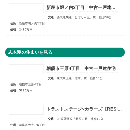
新座市堀ノ内2丁目 中古一戸建住宅
交通
西武池袋線「ひばりヶ丘」駅 徒歩36分
住所
新座市堀ノ内2丁目
価格
2480万円
志木駅の住まいを見る
朝霞市三原4丁目 中古一戸建住宅
交通
東武東上線「志木」駅 徒歩10分
住所
朝霞市三原4丁目
価格
5980万円
トラストステージ×カラーズ【RESIDENCE】新座市野火止6丁目53期 ★限定1棟 販売開始★
交通
JR武蔵野線「新座」駅 徒歩12分
住所
新座市野火止6丁目