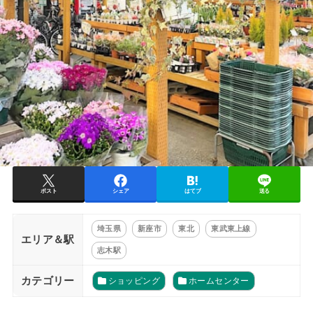
ポスト
シェア
はてブ
送る
埼玉県
新座市
東北
東武東上線
エリア＆駅
志木駅
カテゴリー
ショッピング
ホームセンター