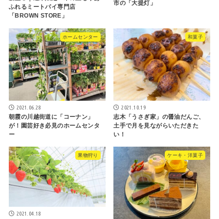
市の「大提灯」
ふれるミートパイ専門店
「BROWN STORE」
ホームセンター
和菓子
2021.06.28
2021.10.19
朝霞の川越街道に「コーナン」
志木「うさぎ家」の醤油だんご、
が！園芸好き必見のホームセンタ
土手で月を見ながらいただきた
ー
い！
果物狩り
ケーキ・洋菓子
2021.04.18