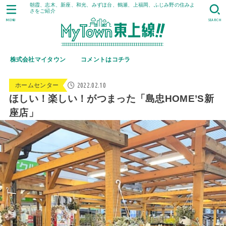
朝霞、志木、新座、和光、みずほ台、鶴瀬、上福岡、ふじみ野の住みよ
さをご紹介
MENU
SEARCH
株式会社マイタウン
コメントはコチラ
2022.02.10
ホームセンター
ほしい！楽しい！がつまった「島忠HOME’S新
座店」