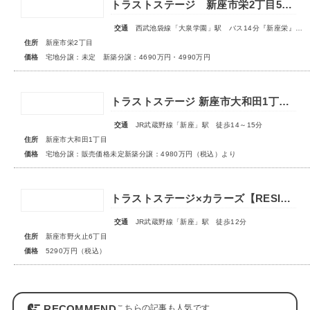
トラストステージ 新座市栄2丁目5期 全9区画 宅地分譲：◇販売予告◇新築分譲：◆販売開始◆
交通
西武池袋線「大泉学園」駅 バス14分『新座栄』停歩5～6分
住所
新座市栄2丁目
価格
宅地分譲：未定 新築分譲：4690万円・4990万円
トラストステージ 新座市大和田1丁目19期 全24区画◆第3期分譲 新築分譲住宅 販売開始◆◆第4期分譲 2次販売 宅地分譲 販売予告◆
交通
JR武蔵野線「新座」駅 徒歩14～15分
住所
新座市大和田1丁目
価格
宅地分譲：販売価格未定新築分譲：4980万円（税込）より
トラストステージ×カラーズ【RESIDENCE】新座市野火止6丁目53期 ★限定1棟 販売開始★
交通
JR武蔵野線「新座」駅 徒歩12分
住所
新座市野火止6丁目
価格
5290万円（税込）
RECOMMEND