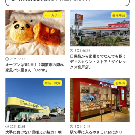
ベーカリー
生活用品
2023.06.29
日用品から家電までなんでも揃う
2025.02.17
ディスカウントストア「ダイレッ
オープンは週1日！？朝霞市の隠れ
クス宮戸店」
家風パン屋さん「Corin」
食品・雑貨
お弁当
2021.12.04
2021.12.19
大手に負けない品揃えが魅力！朝
駅で手に入るやさしいおにぎり