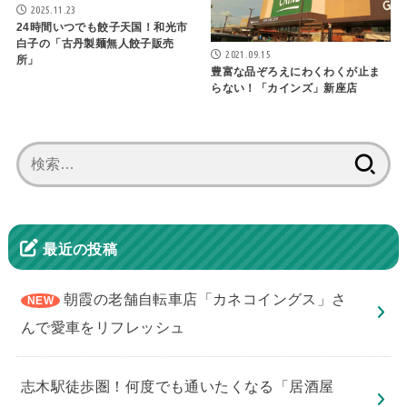
2025.11.23
24時間いつでも餃子天国！和光市
白子の「古丹製麺無人餃子販売
2021.09.15
所」
豊富な品ぞろえにわくわくが止ま
らない！「カインズ」新座店
検
索:
最近の投稿
朝霞の老舗自転車店「カネコイングス」さ
んで愛車をリフレッシュ
志木駅徒歩圏！何度でも通いたくなる「居酒屋