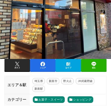
ポスト
シェア
はてブ
送る
埼玉県
新座市
野火止
JR武蔵野線
エリア＆駅
新座駅
カテゴリー
お菓子・スイーツ
ショッピング