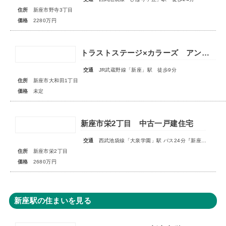
住所
新座市野寺3丁目
価格
2280万円
トラストステージ×カラーズ アンドプラス新座市大和田1丁目21期 全3棟 ◆販売予告◆
交通
JR武蔵野線「新座」駅 徒歩9分
住所
新座市大和田1丁目
価格
未定
新座市栄2丁目 中古一戸建住宅
交通
西武池袋線「大泉学園」駅 バス24分『新座栄』停歩3分
住所
新座市栄2丁目
価格
2680万円
新座駅の住まいを見る