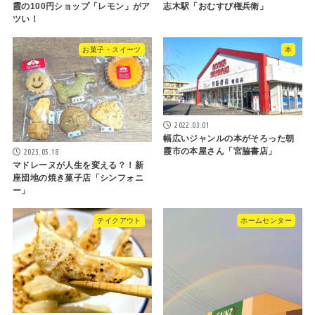
霞の100円ショップ「レモン」がア
志木駅「おむすび権兵衛」
ツい！
お菓子・スイーツ
本
2022.03.01
幅広いジャンルの本がそろった朝
霞市の本屋さん「宮脇書店」
2023.05.18
マドレーヌが人生を変える？！新
座団地の焼き菓子店「シンフォニ
ー」
テイクアウト
ホームセンター