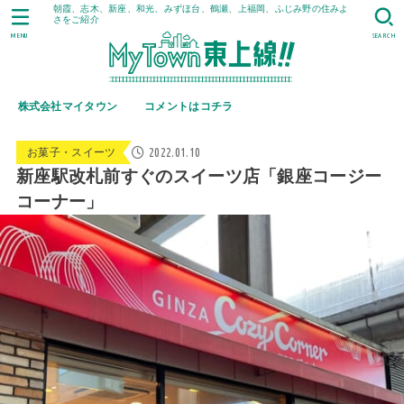
朝霞、志木、新座、和光、みずほ台、鶴瀬、上福岡、ふじみ野の住みよ
さをご紹介
MENU
SEARCH
株式会社マイタウン
コメントはコチラ
2022.01.10
お菓子・スイーツ
新座駅改札前すぐのスイーツ店「銀座コージー
コーナー」