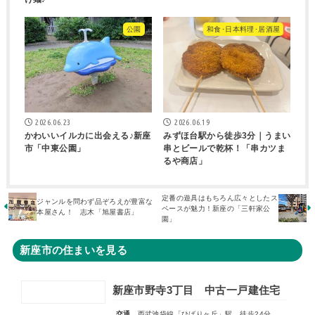
公園
和食･日本料理･居酒屋
2026.06.23
2026.06.19
かわいいイルカに出会える♪新座
みずほ台駅から徒歩3分｜うまい
市「中東公園」
串とビールで乾杯！「串カツま
るや商店」
定番の遊具はもちろん広々としたス
ジャンルを問わず品ぞろえが豊富な
ペースが魅力！新座の「三軒家公
本屋さん！ 志木「旭屋書店」
園」
新座市の住まいを見る
新座市野寺3丁目 中古一戸建住宅
交通
西武池袋線「ひばりヶ丘」駅 徒歩24分