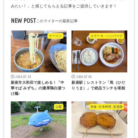
みたい！」と感じてもらえる記事をご提供していきます！
NEW POST
ラーメン
ステーキ・ハンバーグ
2026.07.24
2026.07.05
新座市大和田で楽しめる！「中
新座駅｜レストラン「馬（ひだ
華そば みずち」の濃厚鶏白湯つ
りうま）」で絶品ランチを堪能
け麺♪
公園
和食･日本料理･居酒屋