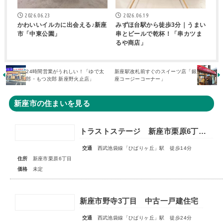
2026.06.23
2026.06.19
かわいいイルカに出会える♪新座
みずほ台駅から徒歩3分｜うまい
市「中東公園」
串とビールで乾杯！「串カツま
るや商店」
24時間営業がうれしい！「ゆで太
新座駅改札前すぐのスイーツ店「銀
郎・もつ次郎 新座野火止店」
座コージーコーナー」
新座市の住まいを見る
トラストステージ 新座市栗原6丁目14期 全8区画 ◇販売予告◇
交通
西武池袋線「ひばりヶ丘」駅 徒歩14分
住所
新座市栗原6丁目
価格
未定
新座市野寺3丁目 中古一戸建住宅
交通
西武池袋線「ひばりヶ丘」駅 徒歩24分