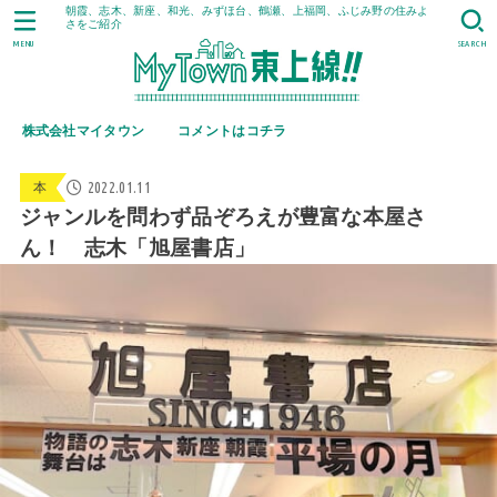
朝霞、志木、新座、和光、みずほ台、鶴瀬、上福岡、ふじみ野の住みよ
さをご紹介
MENU
SEARCH
株式会社マイタウン
コメントはコチラ
2022.01.11
本
ジャンルを問わず品ぞろえが豊富な本屋さ
ん！ 志木「旭屋書店」