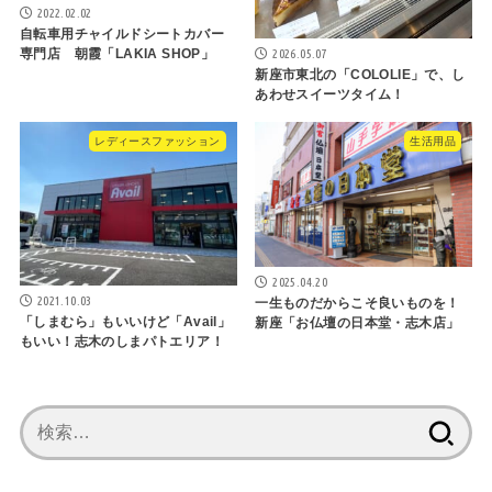
2022.02.02
自転車用チャイルドシートカバー
2026.05.07
専門店 朝霞「LAKIA SHOP」
新座市東北の「COLOLIE」で、し
あわせスイーツタイム！
レディースファッション
生活用品
2025.04.20
2021.10.03
一生ものだからこそ良いものを！
「しまむら」もいいけど「Avail」
新座「お仏壇の日本堂・志木店」
もいい！志木のしまパトエリア！
検
索: