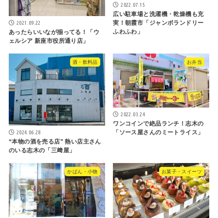
2022.07.15
広い駐車場と洗濯機・乾燥機も充
2021.09.22
実！朝霞市「ジャンボランドリー
ふわふわ」
あったらいいなが揃ってる！「ウ
ェルシア 新座市役所通り店」
酒・飲料品
お弁当
2022.03.24
ワンコインで絶品ランチ！志木の
2024.06.28
「ソース屋さんのミートライス」
“本物の酒を売る店” 熱い店主さん
のいる志木の「三﨑屋」
かばん・小物
お菓子・スイーツ