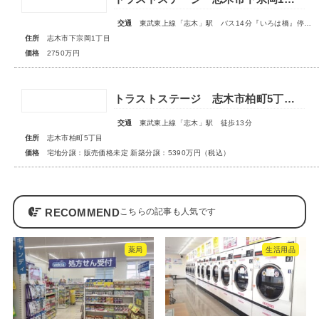
交通
東武東上線「志木」駅 バス14分『いろは橋』停歩13分
住所
志木市下宗岡1丁目
価格
2750万円
トラストステージ 志木市柏町5丁目32期 全4区画◆第1期分譲 宅地分譲 販売予告◆◆第2期分譲 新築分譲住宅 販売開始◆
交通
東武東上線「志木」駅 徒歩13分
住所
志木市柏町5丁目
価格
宅地分譲：販売価格未定 新築分譲：5390万円（税込）
RECOMMEND
薬局
生活用品