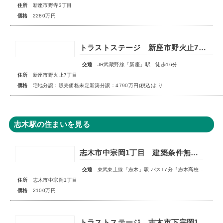
住所
新座市野寺3丁目
価格
2280万円
トラストステージ 新座市野火止7丁目51期 全26区画◆第1期分譲3次販売 宅地分譲 販売予告◆◆第2期分譲1次販売 新築分譲住宅 販売開始◆
交通
JR武蔵野線「新座」駅 徒歩16分
住所
新座市野火止7丁目
価格
宅地分譲：販売価格未定新築分譲：4790万円(税込)より
志木駅の住まいを見る
志木市中宗岡1丁目 建築条件無売地 全1区画
交通
東武東上線「志木」駅 バス17分『志木高校入口』停 徒歩5分
住所
志木市中宗岡1丁目
価格
2100万円
トラストステージ 志木市下宗岡1丁目7期 全7区画■大変ご好評につき最終1区画となりました■