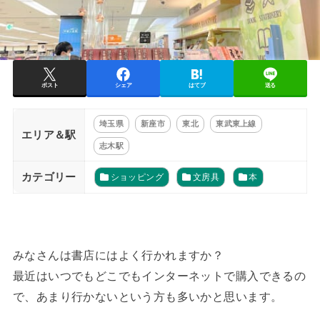
ポスト
シェア
はてブ
送る
埼玉県
新座市
東北
東武東上線
エリア＆駅
志木駅
カテゴリー
ショッピング
文房具
本
みなさんは書店にはよく行かれますか？
最近はいつでもどこでもインターネットで購入できるの
で、あまり行かないという方も多いかと思います。