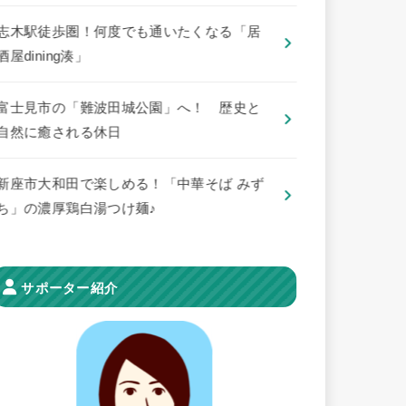
志木駅徒歩圏！何度でも通いたくなる「居
酒屋dining湊」
​富士見市の「難波田城公園」へ！ 歴史と
自然に癒される休日
新座市大和田で楽しめる！「中華そば みず
ち」の濃厚鶏白湯つけ麺♪
サポーター紹介