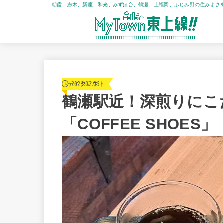
朝霞、志木、新座、和光、みずほ台、鶴瀬、上福岡、ふじみ野の住みよさ
2025.02.05
テイクアウト
鶴瀬駅近！深煎りにこ
「COFFEE SHOES」