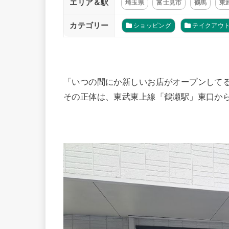
エリア＆駅
埼玉県
富士見市
鶴馬
東
カテゴリー
ショッピング
テイクアウ
「いつの間にか新しいお店がオープンして
その正体は、東武東上線「鶴瀬駅」東口から徒