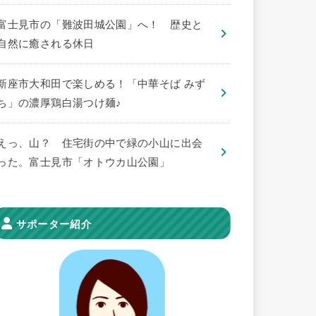
​富士見市の「難波田城公園」へ！ 歴史と
自然に癒される休日
新座市大和田で楽しめる！「中華そば みず
ち」の濃厚鶏白湯つけ麺♪
えっ、山？ 住宅街の中で緑の小山に出会
った。富士見市「オトウカ山公園」
サポーター紹介