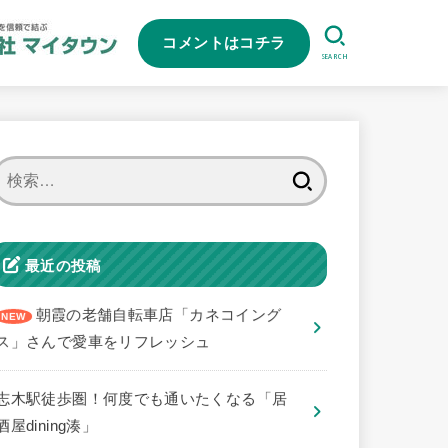
コメントはコチラ
SEARCH
検
索:
最近の投稿
朝霞の老舗自転車店「カネコイング
ス」さんで愛車をリフレッシュ
志木駅徒歩圏！何度でも通いたくなる「居
酒屋dining湊」