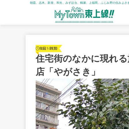
朝霞、志木、新座、和光、みずほ台、鶴瀬、上福岡、ふじみ野の住みよさ
2021.09.10
食品・雑貨
住宅街のなかに現れる
店「やがさき」