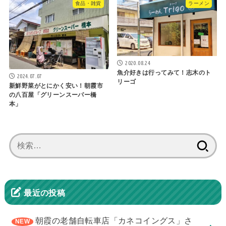
食品・雑貨
ラーメン
2020.08.24
魚介好きは行ってみて！志木のト
2024.07.07
リーゴ
新鮮野菜がとにかく安い！朝霞市
の八百屋「グリーンスーパー橋
本」
検
索:
最近の投稿
朝霞の老舗自転車店「カネコイングス」さ