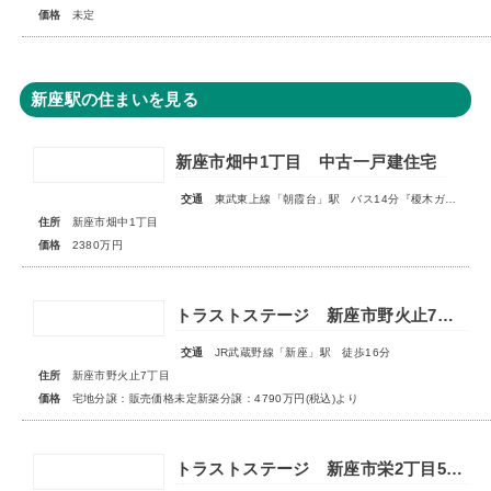
価格
未定
新座駅の住まいを見る
新座市畑中1丁目 中古一戸建住宅
交通
東武東上線「朝霞台」駅 バス14分『榎木ガード』停歩2分
住所
新座市畑中1丁目
価格
2380万円
トラストステージ 新座市野火止7丁目51期 全26区画◆第1期分譲3次販売 宅地分譲 販売予告◆◆第2期分譲1次販売 新築分譲住宅 販売開始◆
交通
JR武蔵野線「新座」駅 徒歩16分
住所
新座市野火止7丁目
価格
宅地分譲：販売価格未定新築分譲：4790万円(税込)より
トラストステージ 新座市栄2丁目5期 全9区画 宅地分譲：◇販売予告◇新築分譲：◆販売開始◆