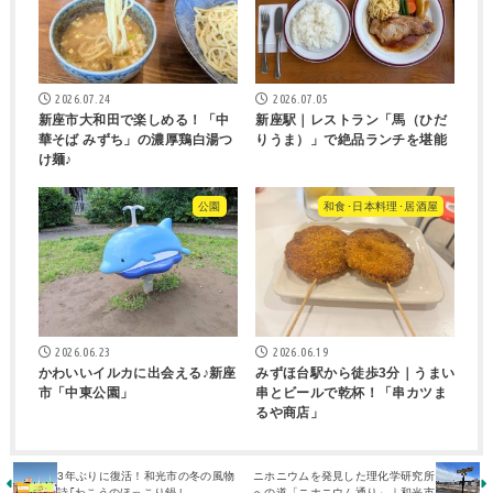
2026.07.24
2026.07.05
新座市大和田で楽しめる！「中
新座駅｜レストラン「馬（ひだ
華そば みずち」の濃厚鶏白湯つ
りうま）」で絶品ランチを堪能
け麺♪
公園
和食･日本料理･居酒屋
2026.06.23
2026.06.19
かわいいイルカに出会える♪新座
みずほ台駅から徒歩3分｜うまい
市「中東公園」
串とビールで乾杯！「串カツま
るや商店」
3年ぶりに復活！和光市の冬の風物
ニホニウムを発見した理化学研究所
詩｢わこうのほっこり鍋｣
への道「ニホニウム通り」｜和光市