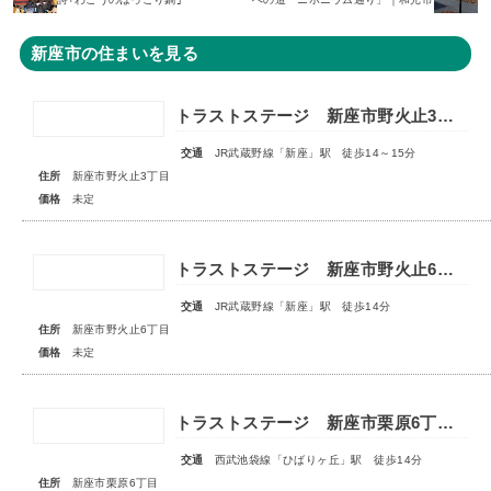
新座市の住まいを見る
トラストステージ 新座市野火止3丁目55期 全15区画■第一期分譲 販売予告■
交通
JR武蔵野線「新座」駅 徒歩14～15分
住所
新座市野火止3丁目
価格
未定
トラストステージ 新座市野火止6丁目41期 全19棟■販売予告■◆第4期 最終分譲 スマイルハウスプロジェクト特別仕様 全3棟◆
交通
JR武蔵野線「新座」駅 徒歩14分
住所
新座市野火止6丁目
価格
未定
トラストステージ 新座市栗原6丁目14期 全8区画 ◇販売予告◇
交通
西武池袋線「ひばりヶ丘」駅 徒歩14分
住所
新座市栗原6丁目