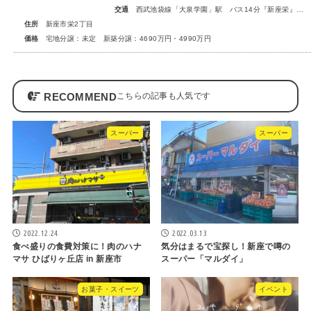
交通
西武池袋線「大泉学園」駅 バス14分『新座栄』停歩5～6分
住所
新座市栄2丁目
価格
宅地分譲：未定 新築分譲：4690万円・4990万円
RECOMMEND
スーパー
スーパー
2022.12.24
2022.03.13
食べ盛りの食費対策に！肉のハナ
気分はまるで宝探し！新座で噂の
マサ ひばりヶ丘店 in 新座市
スーパー「マルダイ」
お菓子・スイーツ
イベント