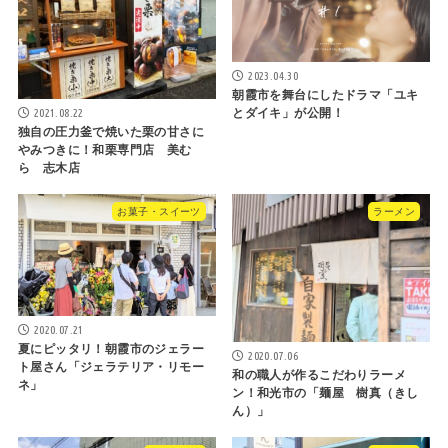
2023.04.30
朝霞市を舞台にしたドラマ「ユキ
2021.08.22
とダイキ」が公開！
独自の圧力釜で焼いた栗の甘さに
やみつきに！和栗専門店 美む
ら 志木店
お菓子・スイーツ
ラーメン
2020.07.21
夏にピッタリ！朝霞市のジェラー
2020.07.06
ト屋さん「ジェラテリア・リモー
和の職人が作るこだわりラーメ
ネ」
ン！和光市の「麺屋 樹真（きし
ん）」