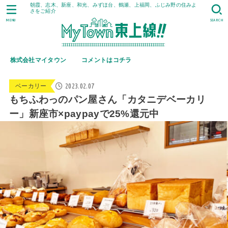
朝霞、志木、新座、和光、みずほ台、鶴瀬、上福岡、ふじみ野の住みよ
さをご紹介
MENU
SEARCH
株式会社マイタウン
コメントはコチラ
2023.02.07
ベーカリー
もちふわっのパン屋さん「カタニデベーカリ
ー」新座市×paypayで25%還元中