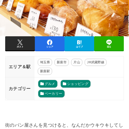
ポスト
シェア
はてブ
送る
埼玉県
新座市
片山
JR武蔵野線
エリア＆駅
新座駅
グルメ
ショッピング
カテゴリー
ベーカリー
街のパン屋さんを見つけると、なんだかウキウキしてし