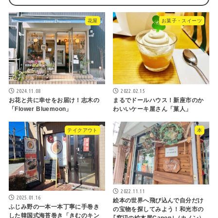
花屋
お菓子・スイーツ
2024.11.08
2022.02.15
お花と共に幸せをお届け！志木の
まるでドールハウス！新座市のか
「Flower Bluemoon」
わいいケーキ屋さん「菓人」
テイクアウト
本
2022.11.11
2025.01.16
絵本の世界へ飛び込んで自分だけ
ふじみ野の一本一本丁寧に手巻き
の宝物を探してみよう！和光市の
した韓国式海苔巻き「きむのキン