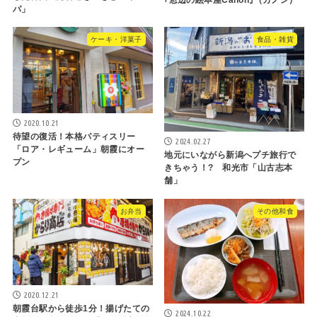
｢窓辺の絵本屋Canon｣（カノン）
パ」
ケーキ・洋菓子
食品・雑貨
2020.10.21
待望の復活！本格パティスリー
2024.02.27
「ロア・レギューム」朝霞にオー
地元にいながら新潟へプチ旅行で
プン
きちゃう！? 和光市「山古志本
舗」
お弁当
その他和食
2020.12.21
朝霞台駅から徒歩1分！揚げたての
2024.10.22