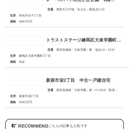
交通
都営大江戸線「光が丘」駅徒歩17分
住所
和光市白子1丁目
価格
4680万円
トラストステージ練馬区大泉学園町3丁目2期 全18区画 ◇販売予告◇
交通
西武池袋線「大泉学園」駅 徒歩14～15分
住所
練馬区大泉学園町3丁目
価格
未定
新座市栄2丁目 中古一戸建住宅
交通
西武池袋線「大泉学園」駅 バス24分『新座栄』停歩3分
住所
新座市栄2丁目
価格
2680万円
RECOMMEND