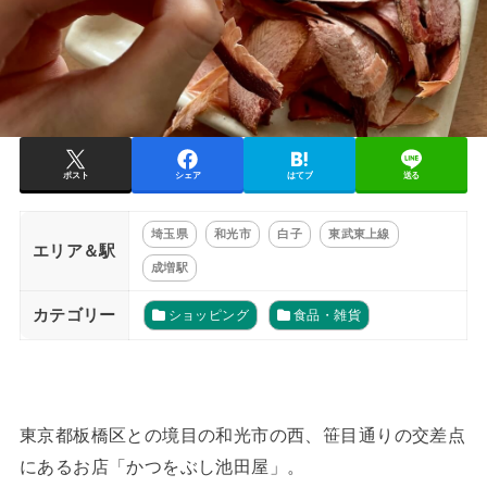
ポスト
シェア
はてブ
送る
埼玉県
和光市
白子
東武東上線
エリア＆駅
成増駅
カテゴリー
ショッピング
食品・雑貨
東京都板橋区との境目の和光市の西、笹目通りの交差点
にあるお店「かつをぶし池田屋」。