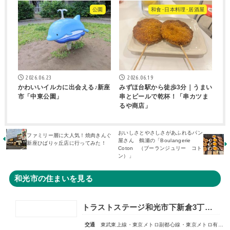
公園
和食･日本料理･居酒屋
2026.06.23
2026.06.19
かわいいイルカに出会える♪新座
みずほ台駅から徒歩3分｜うまい
市「中東公園」
串とビールで乾杯！「串カツま
るや商店」
おいしさとやさしさがあふれるパン
ファミリー層に大人気！焼肉きんぐ
屋さん 鶴瀬の「Boulangerie
新座ひばりヶ丘店に行ってみた！
Coton （ブーランジュリー コト
ン）」
和光市の住まいを見る
トラストステージ和光市下新倉3丁目16期◇限定1区画◇
交通
東武東上線・東京メトロ副都心線・東京メトロ有楽町線「和光市」駅 徒歩19分