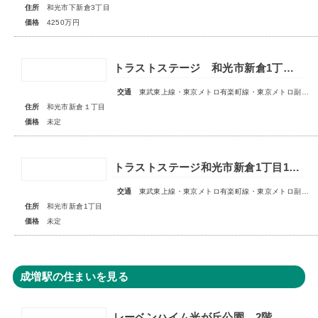
住所
和光市下新倉3丁目
価格
4250万円
トラストステージ 和光市新倉1丁目17期 全5区画■第1期分譲 販売予告■
交通
東武東上線・東京メトロ有楽町線・東京メトロ副都心線「和光市」駅 徒歩14～15分
住所
和光市新倉１丁目
価格
未定
トラストステージ和光市新倉1丁目18期 全6区画■第1期分譲 販売予告■
交通
東武東上線・東京メトロ有楽町線・東京メトロ副都心線「和光市」駅 徒歩14～15分
住所
和光市新倉1丁目
価格
未定
成増駅の住まいを見る
レーベンハイム光が丘公園 2階部分