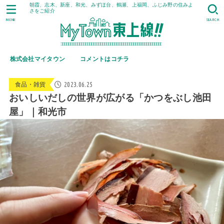
朝霞、志木、新座、和光、みずほ台、鶴瀬、上福岡、ふじみ野の住みよ
さをご紹介
MENU
SEARCH
株式会社マイタウン
コメントはコチラ
2023.06.25
食品・雑貨
おいしいだしの世界が広がる「かつをぶし池田
屋」｜和光市