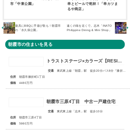
市「中東公園」
串とビールで乾杯！「串カツま
るや商店」
遊具にBBQに手遊び歌も！朝霞市
遠くの味を近くで。志木「INATO
の「水久保公園」
Philippine Dining & Mini Shop」
朝霞市の住まいを見る
トラストステージ×カラーズ【RESIDENCE】朝霞市膝折町1丁目12期 全2棟◇最終1棟◇
交通
東武東上線「朝霞」駅 徒歩20分バス8分『膝折町一丁目』停歩3分
住所
朝霞市膝折町1丁目
価格
4480万円
朝霞市三原4丁目 中古一戸建住宅
交通
東武東上線「志木」駅 徒歩10分
住所
朝霞市三原4丁目
価格
5980万円