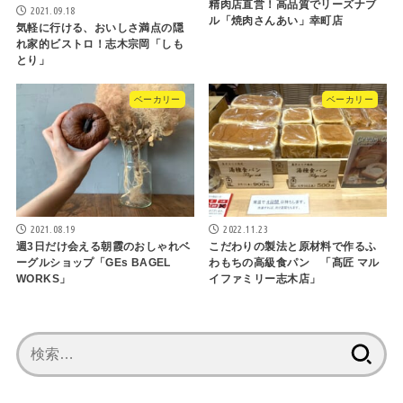
精肉店直営！高品質でリーズナブ
2021.09.18
ル「焼肉さんあい」幸町店
気軽に行ける、おいしさ満点の隠
れ家的ビストロ！志木宗岡「しも
とり」
ベーカリー
ベーカリー
2021.08.19
2022.11.23
週3日だけ会える朝霞のおしゃれベ
こだわりの製法と原材料で作るふ
ーグルショップ「GEs BAGEL
わもちの高級食パン 「髙匠 マル
WORKS」
イファミリー志木店」
検
索: