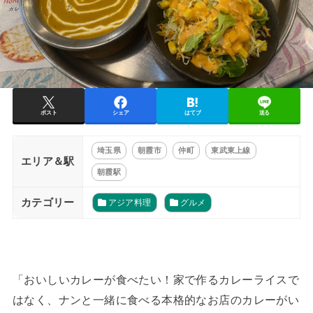
ポスト
シェア
はてブ
送る
埼玉県
朝霞市
仲町
東武東上線
エリア＆駅
朝霞駅
カテゴリー
アジア料理
グルメ
「おいしいカレーが食べたい！家で作るカレーライスで
はなく、ナンと一緒に食べる本格的なお店のカレーがい