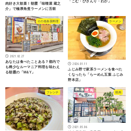
「こむ・ぴさんり・わか」
肉好き大歓喜！朝霞「味噌屋 蔵之
介」で極厚角煮ラーメンに舌鼓
その他各国料理
ラーメン
2021.02.27
あなたは食べたことある？都内で
2026.01.11
も稀少なルーマニア料理を味わえ
ふじみ野で家系ラーメンを食べた
る朝霞の「M&Y」
くなったら「らーめん五葉 ふじみ
野本店」
フレンチ
焼肉
2021.05.06