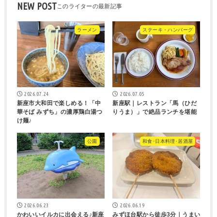
NEW POST
ラーメン
ステーキ・ハンバーグ
2026.07.24
2026.07.05
新座市大和田で楽しめる！「中
新座駅｜レストラン「馬（ひだ
華そば みずち」の濃厚鶏白湯つ
りうま）」で絶品ランチを堪能
け麺♪
公園
和食･日本料理･居酒屋
2026.06.23
2026.06.19
かわいいイルカに出会える♪新座
みずほ台駅から徒歩3分｜うまい