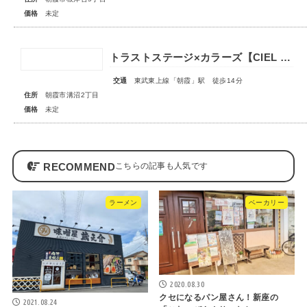
価格
未定
トラストステージ×カラーズ【CIEL VILLA】朝霞市溝沼2丁目21期 全4棟◆販売予告◆
交通
東武東上線「朝霞」駅 徒歩14分
住所
朝霞市溝沼2丁目
価格
未定
RECOMMEND
ラーメン
ベーカリー
2020.08.30
クセになるパン屋さん！新座の
2021.08.24