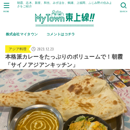
朝霞、志木、新座、和光、みずほ台、鶴瀬、上福岡、ふじみ野の住みよ
さをご紹介
MENU
SEARCH
株式会社マイタウン
コメントはコチラ
2023.12.23
アジア料理
本格派カレーをたっぷりのボリュームで！朝霞
「サイノアジアンキッチン」