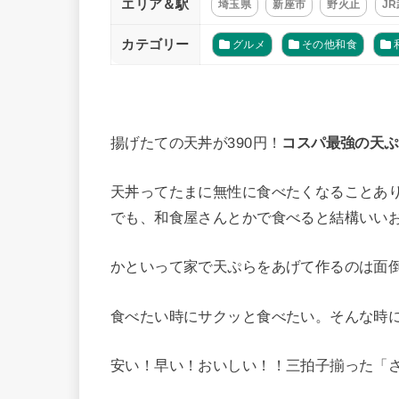
エリア＆駅
埼玉県
新座市
野火止
J
カテゴリー
グルメ
その他和食
揚げたての天丼が390円！
コスパ最強の天ぷ
天丼ってたまに無性に食べたくなることあ
でも、和食屋さんとかで食べると結構いい
かといって家で天ぷらをあげて作るのは面
食べたい時にサクッと食べたい。そんな時
安い！早い！おいしい！！三拍子揃った「