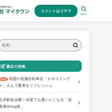
コメントはコチラ
SEARCH
検
索:
最近の投稿
朝霞の老舗自転車店「カネコイング
ス」さんで愛車をリフレッシュ
志木駅徒歩圏！何度でも通いたくなる「居
酒屋dining湊」