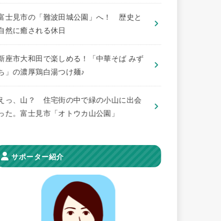
​富士見市の「難波田城公園」へ！ 歴史と
自然に癒される休日
新座市大和田で楽しめる！「中華そば みず
ち」の濃厚鶏白湯つけ麺♪
えっ、山？ 住宅街の中で緑の小山に出会
った。富士見市「オトウカ山公園」
サポーター紹介