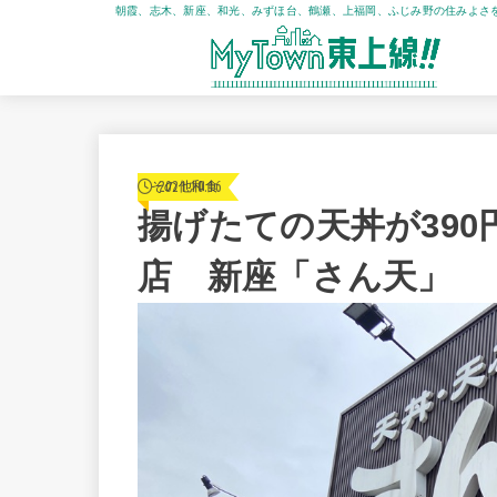
朝霞、志木、新座、和光、みずほ台、鶴瀬、上福岡、ふじみ野の住みよさ
2021.10.16
その他和食
揚げたての天丼が39
店 新座「さん天」