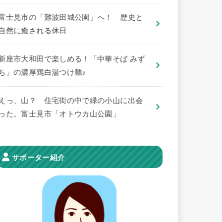
​富士見市の「難波田城公園」へ！ 歴史と
自然に癒される休日
新座市大和田で楽しめる！「中華そば みず
ち」の濃厚鶏白湯つけ麺♪
えっ、山？ 住宅街の中で緑の小山に出会
った。富士見市「オトウカ山公園」
サポーター紹介