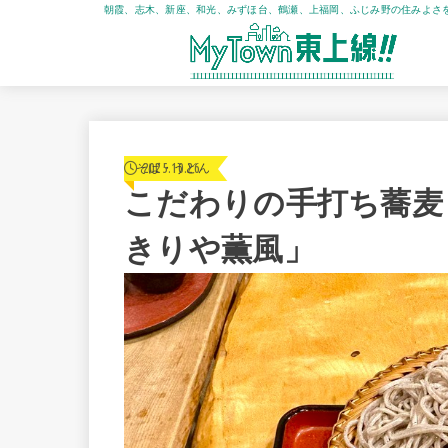
朝霞、志木、新座、和光、みずほ台、鶴瀬、上福岡、ふじみ野の住みよさ
2025.10.26
そば・うどん
こだわりの手打ち蕎麦
きりや薫風」