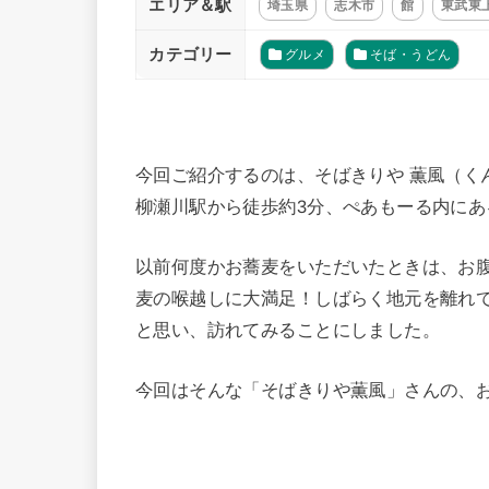
エリア＆駅
埼玉県
志木市
館
東武東
カテゴリー
グルメ
そば・うどん
今回ご紹介するのは、そばきりや 薫風（く
柳瀬川駅から徒歩約3分、ぺあもーる内にあ
以前何度かお蕎麦をいただいたときは、お
麦の喉越しに大満足！しばらく地元を離れ
と思い、訪れてみることにしました。
今回はそんな「そばきりや薫風」さんの、