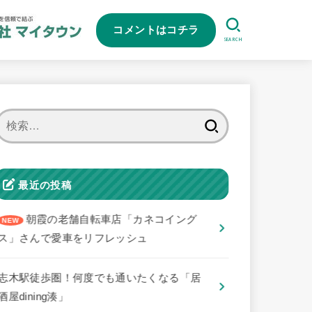
コメントはコチラ
SEARCH
検
索:
最近の投稿
朝霞の老舗自転車店「カネコイング
ス」さんで愛車をリフレッシュ
志木駅徒歩圏！何度でも通いたくなる「居
酒屋dining湊」