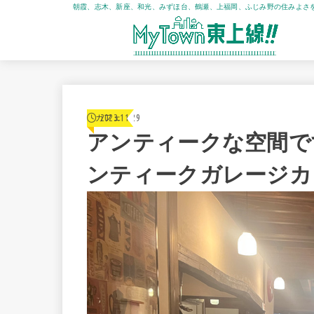
朝霞、志木、新座、和光、みずほ台、鶴瀬、上福岡、ふじみ野の住みよさ
2023.11.29
カフェ
アンティークな空間で
ンティークガレージカ