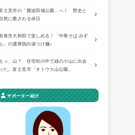
​富士見市の「難波田城公園」へ！ 歴史と
自然に癒される休日
新座市大和田で楽しめる！「中華そば みず
ち」の濃厚鶏白湯つけ麺♪
えっ、山？ 住宅街の中で緑の小山に出会
った。富士見市「オトウカ山公園」
サポーター紹介