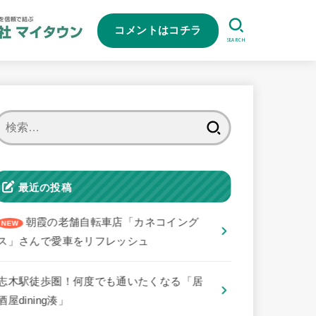
コメントはコチラ
SEARCH
検
索:
最近の投稿
朝霞の老舗自転車店「カネコイング
ス」さんで愛車をリフレッシュ
志木駅徒歩圏！何度でも通いたくなる「居
酒屋dining湊」