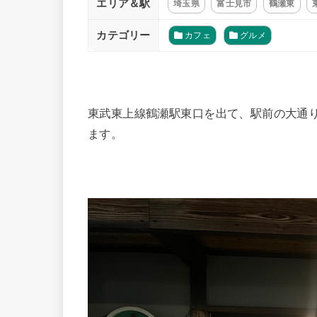
エリア＆駅
埼玉県
富士見市
鶴瀬東
カテゴリー
カフェ
グルメ
東武東上線鶴瀬駅東口を出て、駅前の大通
ます。