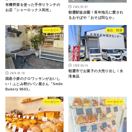
有機野菜を使った手作りランチの
2026.05.01
お店「シャーロックス和光」
朝霞駅徒歩圏！長年地元に愛され
るおそばや「おそば田なか」
ベーカリー
食品・雑貨
2020.06.16
朝霞市でお菓子の大売り出し！永
2024.01.18
滝食品
国産小麦のクロワッサンがおいし
い！ふじみ野のパン屋さん「Smile
Bakery 9603」
ベーカリー
ベーカリー