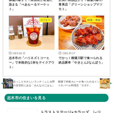
柳瀬川駅すぐ！商店街が音楽に
お買い得品ばかり！柳瀬川駅の
染まる「ぺあもーるマーケッ
青果店「グリーンショップマツ
ト」
モト」
コーヒー
焼鳥・串焼
2026.06.25
2026.05.27
志木市の「ハリネズミコーヒ
でかっ！柳瀬川駅で食べられる
ー」で本格的な1杯をテイクアウ
絶品豚串「やきとん2なんぼう」
ト♪
ほっこりやさしいランチ！ふじみ野
鶴瀬で本格カレーが食べられるイン
の住宅街にある「みんなのごはん」
ドネパール料理店「サダナ」
志木市の住まいを見る
トラストステージ×カラーズ レジデンス志木市中宗岡2丁目14期 全3棟◆販売開始◆