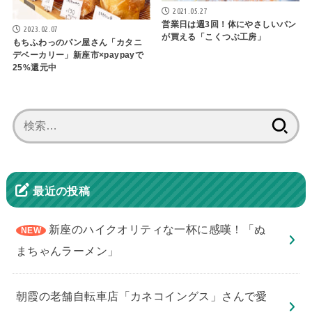
2021.05.27
営業日は週3回！体にやさしいパン
2023.02.07
が買える「こくつぶ工房」
もちふわっのパン屋さん「カタニ
デベーカリー」新座市×paypayで
25%還元中
検
索:
最近の投稿
新座のハイクオリティな一杯に感嘆！「ぬ
まちゃんラーメン」
朝霞の老舗自転車店「カネコイングス」さんで愛