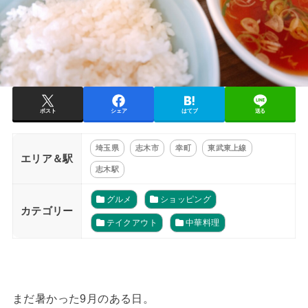
ポスト
シェア
はてブ
送る
埼玉県
志木市
幸町
東武東上線
エリア＆駅
志木駅
グルメ
ショッピング
カテゴリー
テイクアウト
中華料理
まだ暑かった9月のある日。