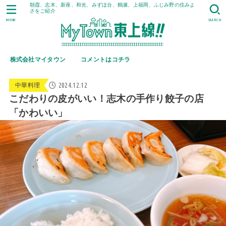
朝霞、志木、新座、和光、みずほ台、鶴瀬、上福岡、ふじみ野の住みよ
さをご紹介
MENU
SEARCH
株式会社マイタウン
コメントはコチラ
2024.12.12
中華料理
こだわりの皮がいい！志木の手作り餃子の店
「かわいい」