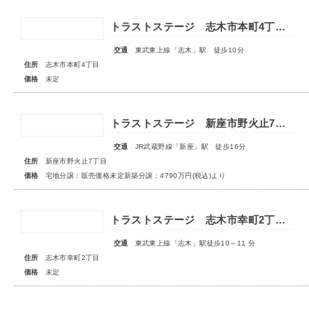
トラストステージ 志木市本町4丁目17期 全7区画■第一期分譲 販売予告■
交通
東武東上線「志木」駅 徒歩10分
住所
志木市本町4丁目
価格
未定
トラストステージ 新座市野火止7丁目51期 全26区画◆第1期分譲3次販売 宅地分譲 販売予告◆◆第2期分譲1次販売 新築分譲住宅 販売開始◆
交通
JR武蔵野線「新座」駅 徒歩16分
住所
新座市野火止7丁目
価格
宅地分譲：販売価格未定新築分譲：4790万円(税込)より
トラストステージ 志木市幸町2丁目25期 全10区画◆第1期分譲 2次販売 宅地分譲3区画◆ ◇販売予告◇
交通
東武東上線「志木」駅徒歩10～11 分
住所
志木市幸町2丁目
価格
未定