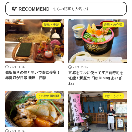
RECOMMEND
焼鳥・串焼
寿司・魚介類
2021.11.06
2024.05.16
鉄板焼きの煙と匂いで食欲倍増！
五感をフルに使って江戸前寿司を
赤提灯が目印 新座「門福」
堪能！新座の「鮨 Dining あいざ
わ」
その他各国料理
そば・うどん
2021.06.04