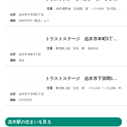
交通
JR武蔵野線「北朝霞」駅 バス19分『氷川前』停歩4分
住所
志木市中宗岡2丁目
価格
3680万円（税込）より
トラストステージ 志木市本町5丁目16期 全4区画■販売予告■
交通
東武東上線「志木」駅 徒歩8分
住所
志木市本町5丁目
価格
未定
トラストステージ 志木市下宗岡1丁目7期 全7区画■大変ご好評につき最終1区画となりました■
交通
東武東上線「志木」駅 バス14分『いろは橋』停歩13分
住所
志木市下宗岡1丁目
価格
2750万円
志木駅の住まいを見る