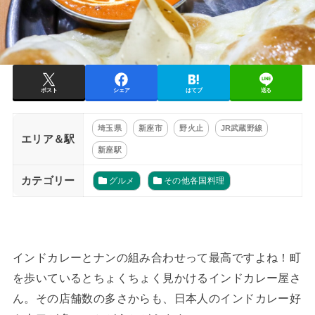
ポスト
シェア
はてブ
送る
埼玉県
新座市
野火止
JR武蔵野線
エリア＆駅
新座駅
カテゴリー
グルメ
その他各国料理
インドカレーとナンの組み合わせって最高ですよね！町
を歩いているとちょくちょく見かけるインドカレー屋さ
ん。その店舗数の多さからも、日本人のインドカレー好