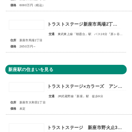
価格
6080万円（税込）
トラストステージ新座市馬場2丁目6期 全4区画
交通
東武東上線「朝霞台」駅 バス16分『原ヶ谷戸』停歩2分
住所
新座市馬場2丁目
価格
2650万円～
新座駅の住まいを見る
トラストステージ×カラーズ アンドプラス新座市大和田1丁目21期 全3棟 ◆販売予告◆
交通
JR武蔵野線「新座」駅 徒歩9分
住所
新座市大和田1丁目
価格
未定
トラストステージ 新座市野火止3丁目55期 全15区画■第一期分譲 販売予告■