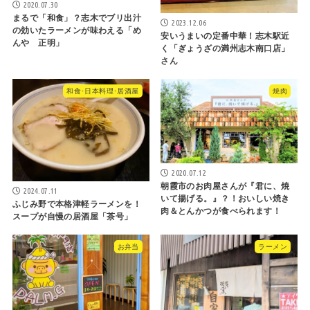
2020.07.30
まるで「和食」？志木でブリ出汁
2023.12.06
の効いたラーメンが味わえる「め
安いうまいの定番中華！志木駅近
んや 正明」
く「ぎょうざの満州志木南口店」
さん
和食･日本料理･居酒屋
焼肉
2020.07.12
朝霞市のお肉屋さんが『君に、焼
2024.07.11
いて揚げる。』？！おいしい焼き
ふじみ野で本格津軽ラーメンを！
肉＆とんかつが食べられます！
スープが自慢の居酒屋「茶号」
お弁当
ラーメン