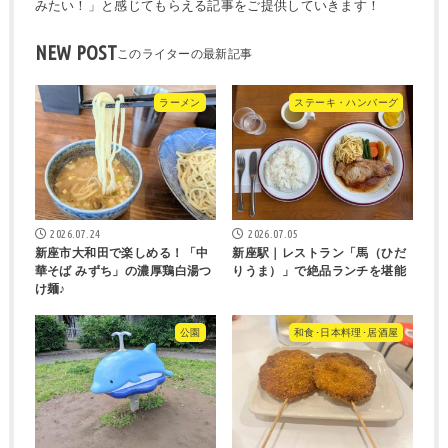
みたい！」と感じてもらえる記事をご提供していきます！
NEW POST
ラーメン
ステーキ・ハンバーグ
2026.07.24
2026.07.05
新座市大和田で楽しめる！「中
新座駅｜レストラン「馬（ひだ
華そば みずち」の濃厚鶏白湯つ
りうま）」で絶品ランチを堪能
け麺♪
公園
和食･日本料理･居酒屋