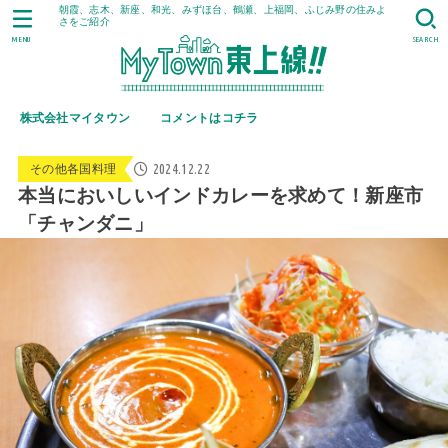
朝霞、志木、新座、和光、みずほ台、鶴瀬、上福岡、ふじみ野の住みよ
さをご紹介
MENU
SEARCH
株式会社マイタウン
コメントはコチラ
2024.12.22
その他各国料理
本当においしいインドカレーを求めて！新座市
「チャンダニ」