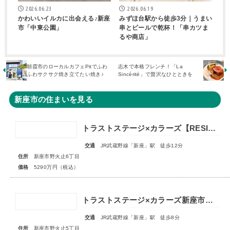
2026.06.23
2026.06.19
かわいいイルカに出会える♪新座
みずほ台駅から徒歩3分｜うまい
市「中東公園」
串とビールで乾杯！「串カツま
るや商店」
朝霞市のローカルカフェPitでふわ
志木で本格フレンチ！「La
ふわサクサク焼き立てたい焼き♪
Sincérité」で贅沢なひとときを
新座市の住まいを見る
トラストステージ×カラーズ【RESIDENCE】新座市野火止6丁目53期 ★限定1棟 販売開始★
交通
JR武蔵野線「新座」駅 徒歩12分
住所
新座市野火止6丁目
価格
5290万円（税込）
トラストステージ×カラーズ新座市野火止5丁目46期 全12棟◆最終１棟◆
交通
JR武蔵野線「新座」駅 徒歩8分
住所
新座市野火止5丁目