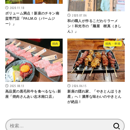
2020.11.18
ボリューム満点！新座のチキン南
2020.07.06
蛮専門店「PALM.G（パームジ
和の職人が作るこだわりラーメ
ー）」
ン！和光市の「麺屋 樹真（きし
ん）」
焼肉
焼鳥・串焼
2025.08.13
2026.06.15
高品質の黒毛和牛を食べるなら♪新
新座の隠れ家、「やきとんほうき
座「焼肉さんあい志木南口店」
星」へ！濃厚な味わいのやきとん
が絶品！
検