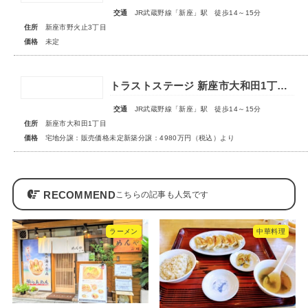
交通
JR武蔵野線「新座」駅 徒歩14～15分
住所
新座市野火止3丁目
価格
未定
トラストステージ 新座市大和田1丁目19期 全24区画◆第3期分譲 新築分譲住宅 販売開始◆◆第4期分譲 2次販売 宅地分譲 販売予告◆
交通
JR武蔵野線「新座」駅 徒歩14～15分
住所
新座市大和田1丁目
価格
宅地分譲：販売価格未定新築分譲：4980万円（税込）より
RECOMMEND
ラーメン
中華料理