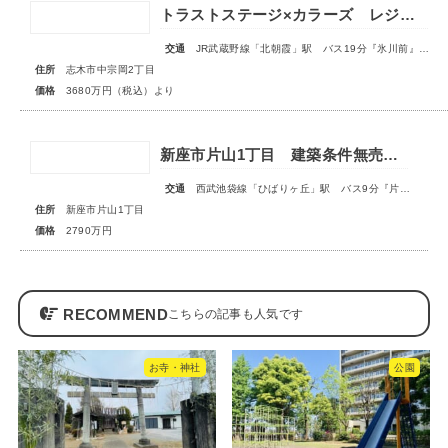
トラストステージ×カラーズ レジデンス志木市中宗岡2丁目14期 全3棟◆販売開始◆
交通
JR武蔵野線「北朝霞」駅 バス19分『氷川前』停歩4分
住所
志木市中宗岡2丁目
価格
3680万円（税込）より
新座市片山1丁目 建築条件無売地 全1区画
交通
西武池袋線「ひばりヶ丘」駅 バス9分『片山小学校』停歩3分
住所
新座市片山1丁目
価格
2790万円
RECOMMEND
お寺・神社
公園