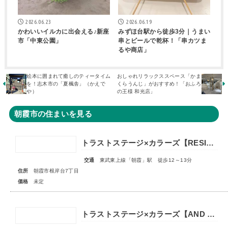
2026.06.23
2026.06.19
かわいいイルカに出会える♪新座
みずほ台駅から徒歩3分｜うまい
市「中東公園」
串とビールで乾杯！「串カツま
るや商店」
絵本に囲まれて癒しのティータイム
おしゃれリラックススペース「かま
を！志木市の「夏楓舎」（かえで
くらうんじ」がおすすめ！「おふろ
や）
の王様 和光店」
朝霞市の住まいを見る
トラストステージ×カラーズ【RESIDENCE】朝霞市根岸台7丁目41期 全13区画第一期分譲 宅地分譲第二期分譲 新築分譲住宅 ◇販売予告◇
交通
東武東上線「朝霞」駅 徒歩12～13分
住所
朝霞市根岸台7丁目
価格
未定
トラストステージ×カラーズ【AND PLUS】朝霞市溝沼6丁目22期 全2棟◇販売予告◇