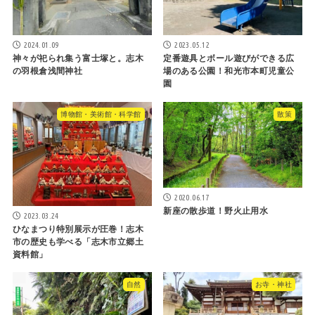
2024.01.09
2023.05.12
神々が祀られ集う富士塚と。志木
定番遊具とボール遊びができる広
の羽根倉浅間神社
場のある公園！和光市本町児童公
園
博物館・美術館・科学館
散策
2020.06.17
新座の散歩道！野火止用水
2023.03.24
ひなまつり特別展示が圧巻！志木
市の歴史も学べる「志木市立郷土
資料館」
自然
お寺・神社