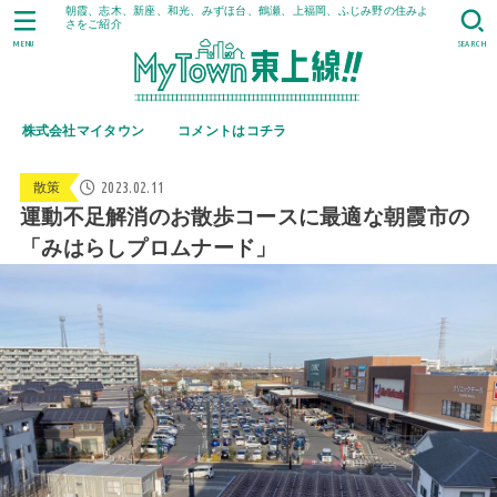
朝霞、志木、新座、和光、みずほ台、鶴瀬、上福岡、ふじみ野の住みよ
さをご紹介
MENU
SEARCH
株式会社マイタウン
コメントはコチラ
2023.02.11
散策
運動不足解消のお散歩コースに最適な朝霞市の
「みはらしプロムナード」