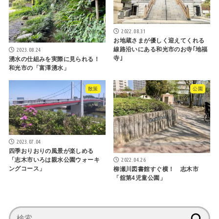
2022.08.31
お地蔵さまが優しく迎えてくれる
線路沿いにある和光市のお寺｢地福
2023.08.24
寺｣
湧水の仕組みを実際に見られる！
和光市の「富澤湧水」
散策
公園
2023.07.04
四季おりおりの風景が楽しめる
2022.04.26
「志木市いろは親水公園ウォーキ
ングコース」
柳瀬川図書館すぐ横！ 志木市
「舘第4児童公園」
検