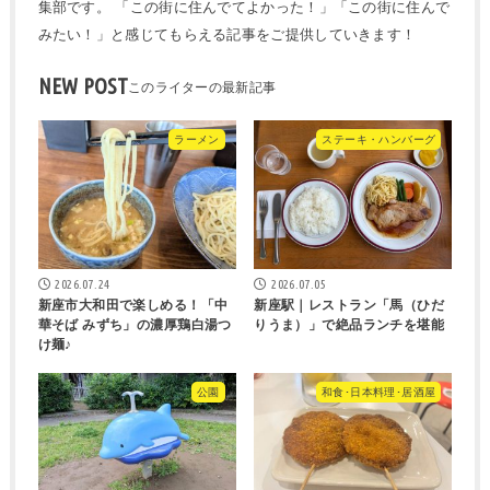
集部です。 「この街に住んでてよかった！」「この街に住んで
みたい！」と感じてもらえる記事をご提供していきます！
NEW POST
ラーメン
ステーキ・ハンバーグ
2026.07.24
2026.07.05
新座市大和田で楽しめる！「中
新座駅｜レストラン「馬（ひだ
華そば みずち」の濃厚鶏白湯つ
りうま）」で絶品ランチを堪能
け麺♪
公園
和食･日本料理･居酒屋