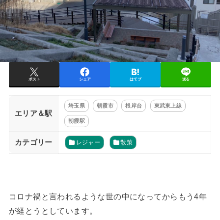
ポスト
シェア
はてブ
送る
埼玉県
朝霞市
根岸台
東武東上線
エリア＆駅
朝霞駅
カテゴリー
レジャー
散策
コロナ禍と言われるような世の中になってからもう4年
が経とうとしています。