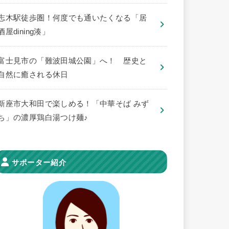
志木駅徒歩圏！何度でも通いたくなる「居
酒屋dining湊」
​富士見市の「難波田城公園」へ！ 歴史と
自然に癒される休日
新座市大和田で楽しめる！「中華そば みず
ち」の濃厚鶏白湯つけ麺♪
サポーター紹介