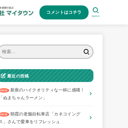
コメントはコチラ
SEARCH
検
索:
最近の投稿
新座のハイクオリティな一杯に感嘆！
「ぬまちゃんラーメン」
朝霞の老舗自転車店「カネコイング
ス」さんで愛車をリフレッシュ