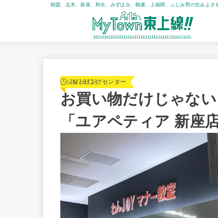
朝霞、志木、新座、和光、みずほ台、鶴瀬、上福岡、ふじみ野の住みよさ
2022.03.23
ショッピングセンター
お買い物だけじゃない
「ユアペティア 新座