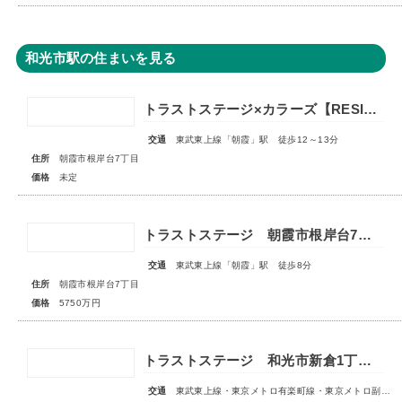
和光市駅の住まいを見る
トラストステージ×カラーズ【RESIDENCE】朝霞市根岸台7丁目41期 全13区画第一期分譲 宅地分譲第二期分譲 新築分譲住宅 ◇販売予告◇
交通
東武東上線「朝霞」駅 徒歩12～13分
住所
朝霞市根岸台7丁目
価格
未定
トラストステージ 朝霞市根岸台7丁目44期 限定1区画
交通
東武東上線「朝霞」駅 徒歩8分
住所
朝霞市根岸台7丁目
価格
5750万円
トラストステージ 和光市新倉1丁目17期 全5区画■第1期分譲 販売予告■
交通
東武東上線・東京メトロ有楽町線・東京メトロ副都心線「和光市」駅 徒歩14～15分