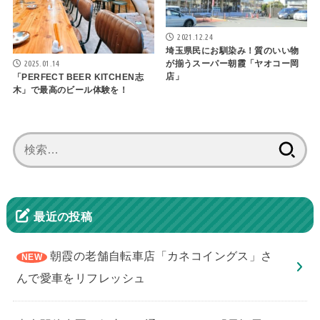
2021.12.24
埼玉県民にお馴染み！質のいい物
2025.01.14
が揃うスーパー朝霞「ヤオコー岡
店」
「PERFECT BEER KITCHEN志
木」で最高のビール体験を！
検
索:
最近の投稿
朝霞の老舗自転車店「カネコイングス」さ
んで愛車をリフレッシュ