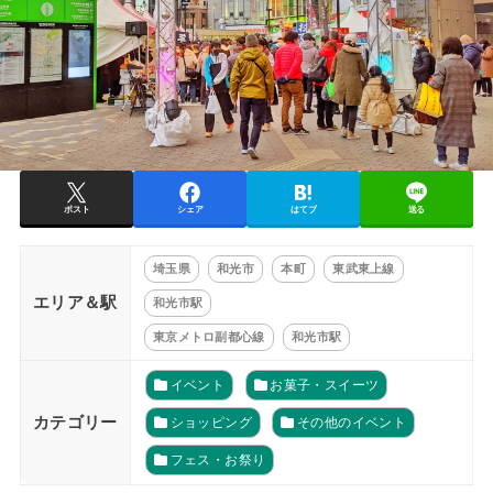
ポスト
シェア
はてブ
送る
埼玉県
和光市
本町
東武東上線
エリア＆駅
和光市駅
東京メトロ副都心線
和光市駅
イベント
お菓子・スイーツ
カテゴリー
ショッピング
その他のイベント
フェス・お祭り