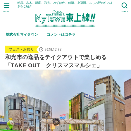
朝霞、志木、新座、和光、みずほ台、鶴瀬、上福岡、ふじみ野の住みよ
さをご紹介
MENU
SEARCH
株式会社マイタウン
コメントはコチラ
2020.12.27
フェス・お祭り
和光市の逸品をテイクアウトで楽しめる
「TAKE OUT クリスマスマルシェ」