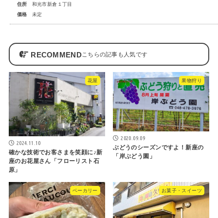
住所
和光市新倉１丁目
価格
未定
RECOMMEND
花屋
果物狩り
2020.09.09
2024.11.10
ぶどうのシーズンですよ！新座の
確かな技術でお客さまを笑顔に♪新
「岸ぶどう園」
座のお花屋さん「フローリスト石
原」
ベーカリー
お菓子・スイーツ