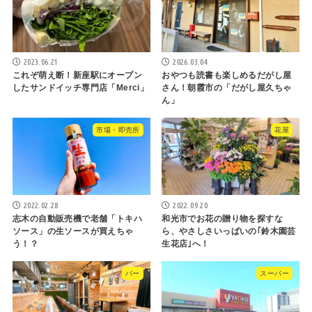
2023.06.21
2026.03.04
これぞ萌え断！新座駅にオープン
おやつも読書も楽しめるだがし屋
したサンドイッチ専門店「Merci」
さん！朝霞市の「だがし屋久ちゃ
ん」
市場・即売所
花屋
2022.02.28
2022.09.20
志木の自動販売機で老舗「トキハ
和光市でお花の贈り物を探すな
ソース」の生ソースが買えちゃ
ら、やさしさいっぱいの｢鈴木園芸
う！？
生花店｣へ！
バー
スーパー