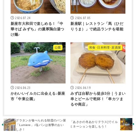
2026.07.24
2026.07.05
新座市大和田で楽しめる！「中
新座駅｜レストラン「馬（ひだ
華そば みずち」の濃厚鶏白湯つ
りうま）」で絶品ランチを堪能
け麺♪
公園
和食･日本料理･居酒屋
2026.06.23
2026.06.19
かわいいイルカに出会える♪新座
みずほ台駅から徒歩3分｜うまい
市「中東公園」
串とビールで乾杯！「串カツま
るや商店」
グラタンが食べられる朝霞のパン屋
「あさかの冬あかりテラス]でイル
「Lumiere」♪塩パンは衝撃のおい
ミネーションを楽しもう！
しさ！