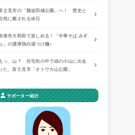
​富士見市の「難波田城公園」へ！ 歴史と
自然に癒される休日
新座市大和田で楽しめる！「中華そば みず
ち」の濃厚鶏白湯つけ麺♪
えっ、山？ 住宅街の中で緑の小山に出会
った。富士見市「オトウカ山公園」
サポーター紹介