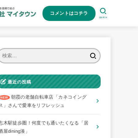
コメントはコチラ
SEARCH
検
索:
最近の投稿
朝霞の老舗自転車店「カネコイング
ス」さんで愛車をリフレッシュ
志木駅徒歩圏！何度でも通いたくなる「居
酒屋dining湊」