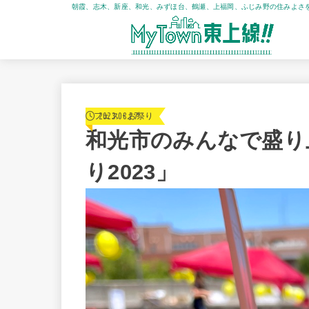
朝霞、志木、新座、和光、みずほ台、鶴瀬、上福岡、ふじみ野の住みよさ
2023.08.27
フェス・お祭り
和光市のみんなで盛り
り2023」