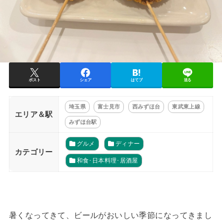
ポスト
シェア
はてブ
送る
埼玉県
富士見市
西みずほ台
東武東上線
エリア＆駅
みずほ台駅
グルメ
ディナー
カテゴリー
和食･日本料理･居酒屋
暑くなってきて、ビールがおいしい季節になってきまし