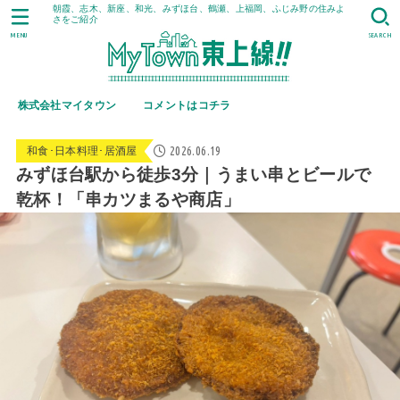
朝霞、志木、新座、和光、みずほ台、鶴瀬、上福岡、ふじみ野の住みよ
さをご紹介
MENU
SEARCH
株式会社マイタウン
コメントはコチラ
2026.06.19
和食･日本料理･居酒屋
みずほ台駅から徒歩3分｜うまい串とビールで
乾杯！「串カツまるや商店」