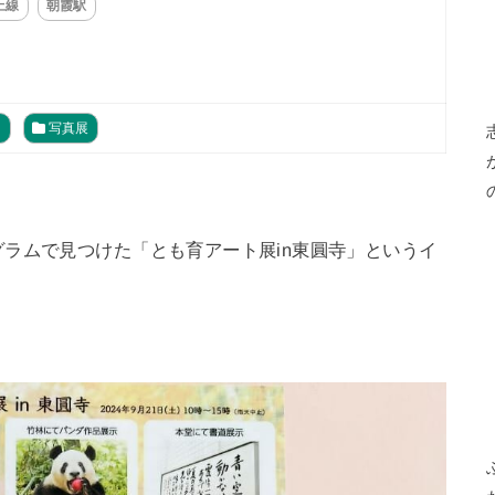
上線
朝霞駅
ト
写真展
ラムで見つけた「とも育アート展in東圓寺」というイ