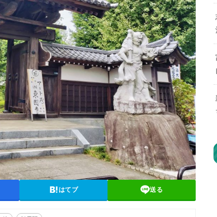
はてブ
送る