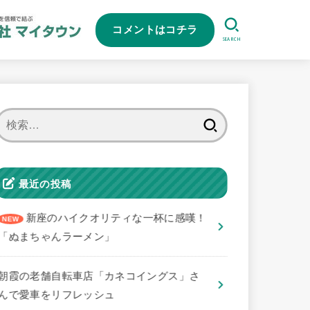
コメントはコチラ
SEARCH
検
索:
最近の投稿
新座のハイクオリティな一杯に感嘆！
「ぬまちゃんラーメン」
朝霞の老舗自転車店「カネコイングス」さ
んで愛車をリフレッシュ