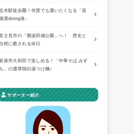
志木駅徒歩圏！何度でも通いたくなる「居
酒屋dining湊」
​富士見市の「難波田城公園」へ！ 歴史と
自然に癒される休日
新座市大和田で楽しめる！「中華そば みず
ち」の濃厚鶏白湯つけ麺♪
サポーター紹介