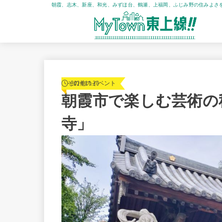
朝霞、志木、新座、和光、みずほ台、鶴瀬、上福岡、ふじみ野の住みよさ
2024.11.20
その他のイベント
朝霞市で楽しむ芸術の
寺」