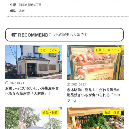
住所
和光市新倉1丁目
価格
未定
RECOMMEND
そば・うどん
お菓子・スイーツ
2022.04.23
2021.04.23
お腹いっぱいおいしいお蕎麦を食
志木駅前に発見！こだわり製法の
べるなら新座市「大村庵」！
絶品焼きいもが食べられる「ココ
ット」
食品・雑貨
食品・雑貨