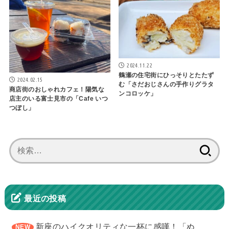
2024.11.22
鶴瀬の住宅街にひっそりとたたず
2024.02.15
む「さだおじさんの手作りグラタ
商店街のおしゃれカフェ！陽気な
ンコロッケ」
店主のいる富士見市の「Cafe いつ
つぼし」
検
索:
最近の投稿
新座のハイクオリティな一杯に感嘆！「ぬ