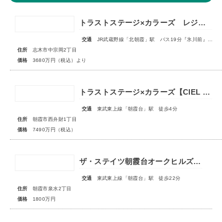
トラストステージ×カラーズ レジデンス志木市中宗岡2丁目14期 全3棟◆販売開始◆
交通
JR武蔵野線「北朝霞」駅 バス19分『氷川前』停歩4分
住所
志木市中宗岡2丁目
価格
3680万円（税込）より
トラストステージ×カラーズ【CIEL VILLA】朝霞市西弁財1丁目2期 ★限定1棟 販売開始★
交通
東武東上線「朝霞台」駅 徒歩4分
住所
朝霞市西弁財1丁目
価格
7490万円（税込）
ザ・ステイツ朝霞台オークヒルズ 1階部分
交通
東武東上線「朝霞台」駅 徒歩22分
住所
朝霞市泉水2丁目
価格
1800万円