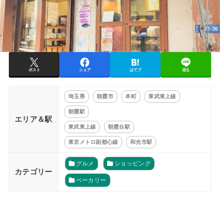
ポスト
シェア
はてブ
送る
埼玉県
朝霞市
本町
東武東上線
朝霞駅
エリア＆駅
東武東上線
朝霞台駅
東京メトロ副都心線
和光市駅
グルメ
ショッピング
カテゴリー
ベーカリー