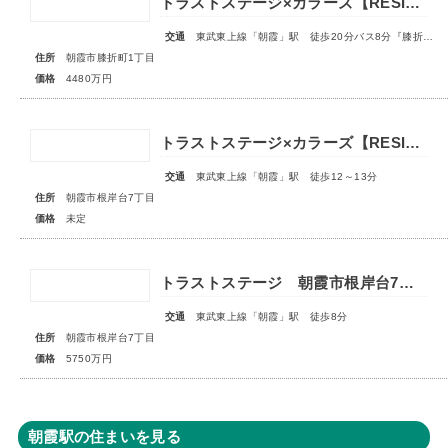
トラストステージ×カラーズ【RESIDENCE】朝霞市膝折町1丁目12期 全2棟◇最終1棟◇
交通
東武東上線「朝霞」駅 徒歩20分バス8分『膝折町一丁目』停歩3分
住所
朝霞市膝折町1丁目
価格
4480万円
トラストステージ×カラーズ【RESIDENCE】朝霞市根岸台7丁目41期 全13区画第一期分譲 宅地分譲第二期分譲 新築分譲住宅 ◇販売予告◇
交通
東武東上線「朝霞」駅 徒歩12～13分
住所
朝霞市根岸台7丁目
価格
未定
トラストステージ 朝霞市根岸台7丁目44期 限定1区画
交通
東武東上線「朝霞」駅 徒歩8分
住所
朝霞市根岸台7丁目
価格
5750万円
朝霞駅の住まいを見る