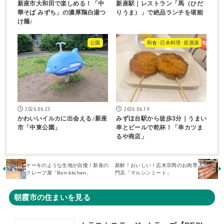
新座市大和田で楽しめる！「中
新座駅｜レストラン「馬（ひだ
華そば みずち」の濃厚鶏白湯つ
りうま）」で絶品ランチを堪能
け麺♪
公園
和食･日本料理･居酒屋
2026.06.23
2026.06.19
かわいいイルカに出会える♪新座
みずほ台駅から徒歩3分｜うまい
市「中東公園」
串とビールで乾杯！「串カツま
るや商店」
ケーキのような生地が自慢！新座の
新鮮！おいしい！志木宗岡のお肉専
クレープ屋「Bon kitchen」
門店「マルシンミート」
朝霞市の住まいを見る