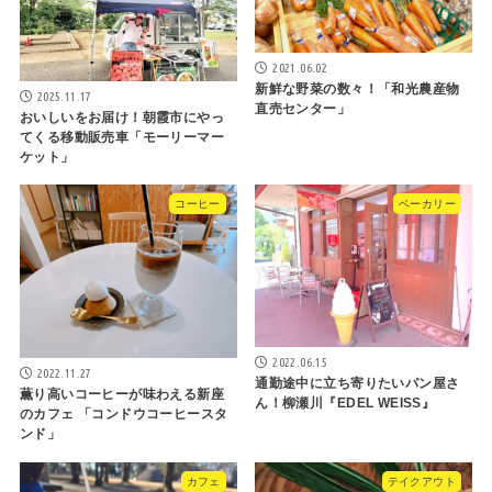
2021.06.02
新鮮な野菜の数々！「和光農産物
2025.11.17
直売センター」
おいしいをお届け！朝霞市にやっ
てくる移動販売車「モーリーマー
ケット」
コーヒー
ベーカリー
2022.06.15
2022.11.27
通勤途中に立ち寄りたいパン屋さ
薫り高いコーヒーが味わえる新座
ん！柳瀬川『EDEL WEISS』
のカフェ 「コンドウコーヒースタ
ンド」
カフェ
テイクアウト