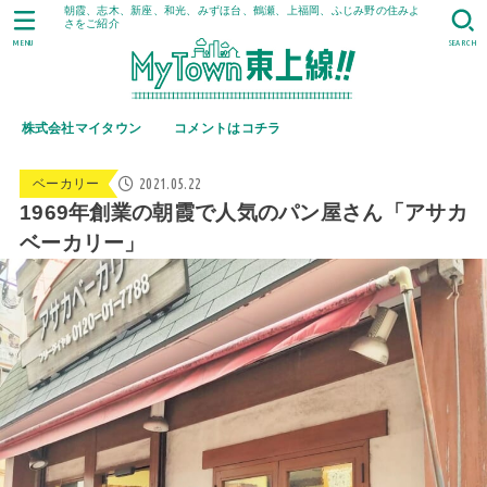
朝霞、志木、新座、和光、みずほ台、鶴瀬、上福岡、ふじみ野の住みよ
さをご紹介
MENU
SEARCH
株式会社マイタウン
コメントはコチラ
2021.05.22
ベーカリー
1969年創業の朝霞で人気のパン屋さん「アサカ
ベーカリー」