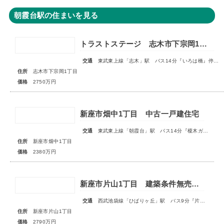
朝霞台駅の住まいを見る
トラストステージ 志木市下宗岡1丁目7期 全7区画■大変ご好評につき最終1区画となりました■
交通
東武東上線「志木」駅 バス14分『いろは橋』停歩13分
住所
志木市下宗岡1丁目
価格
2750万円
新座市畑中1丁目 中古一戸建住宅
交通
東武東上線「朝霞台」駅 バス14分『榎木ガード』停歩2分
住所
新座市畑中1丁目
価格
2380万円
新座市片山1丁目 建築条件無売地 全1区画
交通
西武池袋線「ひばりヶ丘」駅 バス9分『片山小学校』停歩3分
住所
新座市片山1丁目
価格
2790万円