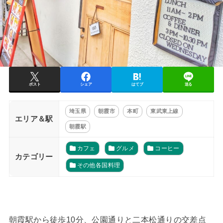
ポスト
シェア
はてブ
送る
埼玉県
朝霞市
本町
東武東上線
エリア＆駅
朝霞駅
カフェ
グルメ
コーヒー
カテゴリー
その他各国料理
朝霞駅から徒歩10分、公園通りと二本松通りの交差点