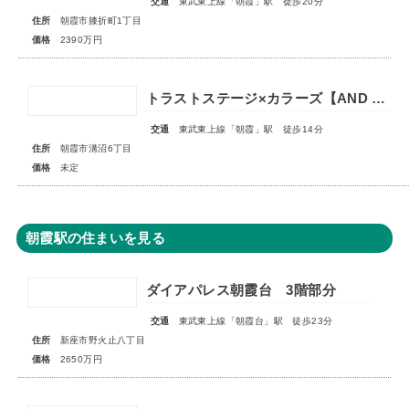
交通
東武東上線「朝霞」駅 徒歩20分
住所
朝霞市膝折町1丁目
価格
2390万円
トラストステージ×カラーズ【AND PLUS】朝霞市溝沼6丁目22期 全2棟◇販売予告◇
交通
東武東上線「朝霞」駅 徒歩14分
住所
朝霞市溝沼6丁目
価格
未定
朝霞駅の住まいを見る
ダイアパレス朝霞台 3階部分
交通
東武東上線「朝霞台」駅 徒歩23分
住所
新座市野火止八丁目
価格
2650万円