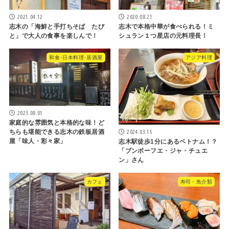
2021.04.12
2020.08.21
志木の「海鮮と手打ちそば たび
志木で本格中華が食べられる！ミ
と」で大人の食事を楽しんで！
シュラン１つ星店の元料理長！
和食･日本料理･居酒屋
アジア料理
2023.08.01
家庭的な雰囲気と本格的な味！ど
2024.03.15
ちらも堪能できる志木の鉄板居酒
屋「味人・彩々家」
志木駅徒歩1分にあるベトナム！？
「ブンボーフエ・ジャ・チュエ
ン」さん
カフェ
寿司・魚介類