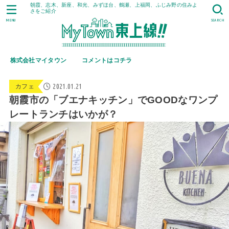
朝霞、志木、新座、和光、みずほ台、鶴瀬、上福岡、ふじみ野の住みよ
さをご紹介
MENU
SEARCH
株式会社マイタウン
コメントはコチラ
2021.01.21
カフェ
朝霞市の「ブエナキッチン」でGOODなワンプ
レートランチはいかが？