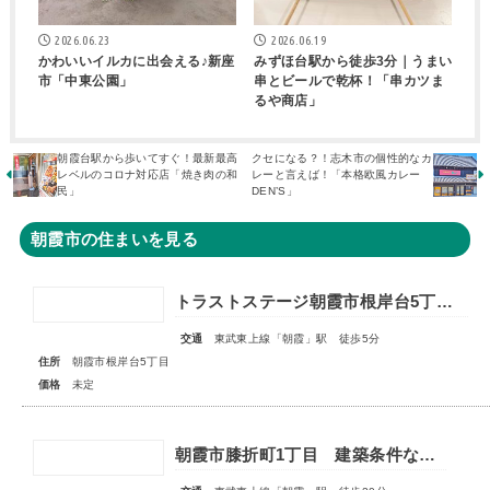
2026.06.23
2026.06.19
かわいいイルカに出会える♪新座
みずほ台駅から徒歩3分｜うまい
市「中東公園」
串とビールで乾杯！「串カツま
るや商店」
朝霞台駅から歩いてすぐ！最新最高
クセになる？！志木市の個性的なカ
レベルのコロナ対応店「焼き肉の和
レーと言えば！「本格欧風カレー
民」
DEN’S」
朝霞市の住まいを見る
トラストステージ朝霞市根岸台5丁目43期 全6区画◇販売予告◇
交通
東武東上線「朝霞」駅 徒歩5分
住所
朝霞市根岸台5丁目
価格
未定
朝霞市膝折町1丁目 建築条件なし売地 全1区画