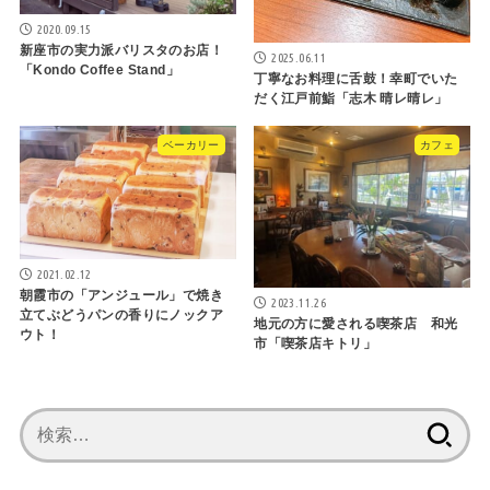
2020.09.15
新座市の実力派バリスタのお店！
2025.06.11
「Kondo Coffee Stand」
丁寧なお料理に舌鼓！幸町でいた
だく江戸前鮨「志木 晴レ晴レ」
ベーカリー
カフェ
2021.02.12
朝霞市の「アンジュール」で焼き
2023.11.26
立てぶどうパンの香りにノックア
地元の方に愛される喫茶店 和光
ウト！
市「喫茶店キトリ」
検
索: