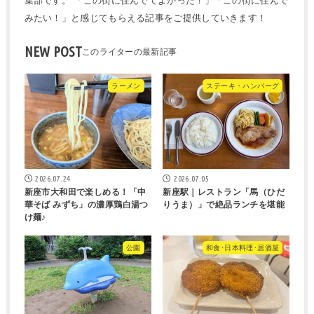
集部です。 「この街に住んでてよかった！」「この街に住んで
みたい！」と感じてもらえる記事をご提供していきます！
NEW POST
ラーメン
ステーキ・ハンバーグ
2026.07.24
2026.07.05
新座市大和田で楽しめる！「中
新座駅｜レストラン「馬（ひだ
華そば みずち」の濃厚鶏白湯つ
りうま）」で絶品ランチを堪能
け麺♪
公園
和食･日本料理･居酒屋