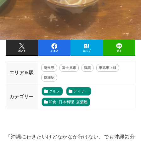
ポスト
シェア
はてブ
送る
埼玉県
富士見市
鶴馬
東武東上線
エリア＆駅
鶴瀬駅
グルメ
ディナー
カテゴリー
和食･日本料理･居酒屋
「沖縄に行きたいけどなかなか行けない、でも沖縄気分