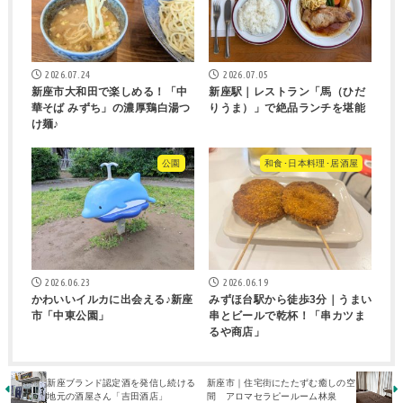
2026.07.24
2026.07.05
新座市大和田で楽しめる！「中
新座駅｜レストラン「馬（ひだ
華そば みずち」の濃厚鶏白湯つ
りうま）」で絶品ランチを堪能
け麺♪
公園
和食･日本料理･居酒屋
2026.06.23
2026.06.19
かわいいイルカに出会える♪新座
みずほ台駅から徒歩3分｜うまい
市「中東公園」
串とビールで乾杯！「串カツま
るや商店」
新座ブランド認定酒を発信し続ける
新座市｜住宅街にたたずむ癒しの空
地元の酒屋さん「吉田酒店」
間 アロマセラピールーム林泉