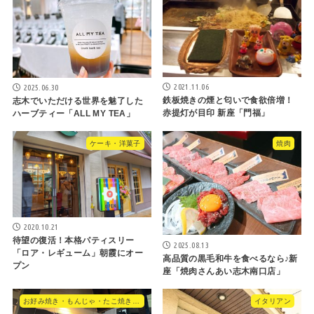
2021.11.06
2025.06.30
鉄板焼きの煙と匂いで食欲倍増！
志木でいただける世界を魅了した
赤提灯が目印 新座「門福」
ハーブティー「ALL MY TEA」
ケーキ・洋菓子
焼肉
2020.10.21
待望の復活！本格パティスリー
2025.08.13
「ロア・レギューム」朝霞にオー
高品質の黒毛和牛を食べるなら♪新
プン
座「焼肉さんあい志木南口店」
お好み焼き・もんじゃ・たこ焼き・やきそば
イタリアン