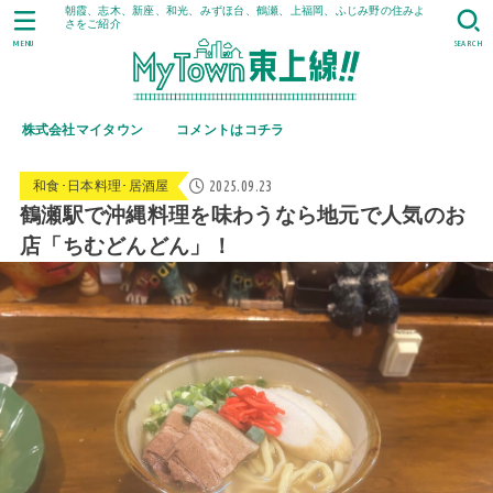
朝霞、志木、新座、和光、みずほ台、鶴瀬、上福岡、ふじみ野の住みよ
さをご紹介
MENU
SEARCH
株式会社マイタウン
コメントはコチラ
2025.09.23
和食･日本料理･居酒屋
鶴瀬駅で沖縄料理を味わうなら地元で人気のお
店「ちむどんどん」！