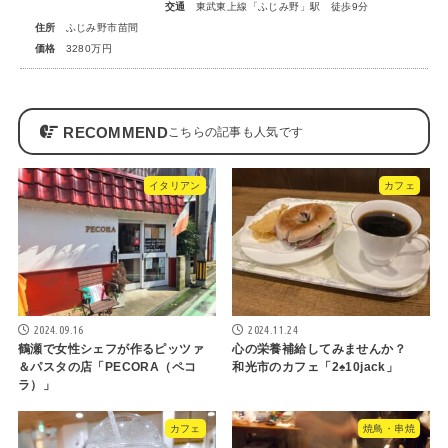
交通
東武東上線「ふじみ野」駅 徒歩9分
住所
ふじみ野市苗間
価格
3280万円
RECOMMEND
イタリアン
カフェ
2024.09.16
2024.11.24
鶴瀬で女性シェフが作るピッツァ
心の栄養補給してみませんか？
＆パスタの店「PECORA（ペコ
和光市のカフェ「2♠10jack」
ラ）」
カフェ
焼鳥・串焼