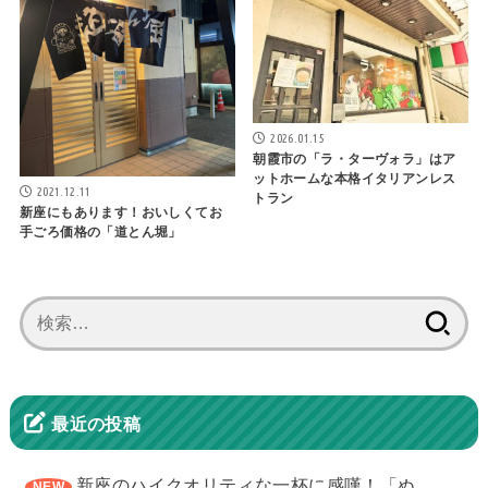
2026.01.15
朝霞市の「ラ・ターヴォラ」はア
ットホームな本格イタリアンレス
2021.12.11
トラン
新座にもあります！おいしくてお
手ごろ価格の「道とん堀」
検
索:
最近の投稿
新座のハイクオリティな一杯に感嘆！「ぬ