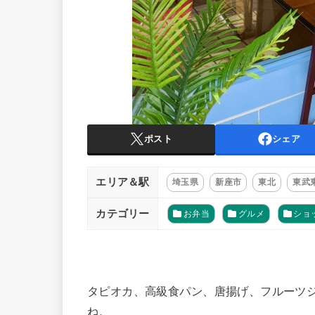
ポスト
シェア
エリア＆駅
埼玉県
新座市
東北
東武
カテゴリー
お弁当
グルメ
ショ
タピオカ、高級食パン、唐揚げ、フルーツジ
ね。