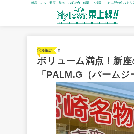
朝霞、志木、新座、和光、みずほ台、鶴瀬、上福岡、ふじみ野の住みよさ
2020.11.18
お弁当
ボリューム満点！新座
「PALM.G（パーム