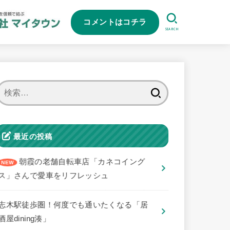
コメントはコチラ
SEARCH
検
索:
最近の投稿
朝霞の老舗自転車店「カネコイング
ス」さんで愛車をリフレッシュ
志木駅徒歩圏！何度でも通いたくなる「居
酒屋dining湊」