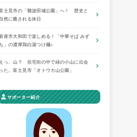
​富士見市の「難波田城公園」へ！ 歴史と
自然に癒される休日
新座市大和田で楽しめる！「中華そば みず
ち」の濃厚鶏白湯つけ麺♪
えっ、山？ 住宅街の中で緑の小山に出会
った。富士見市「オトウカ山公園」
サポーター紹介