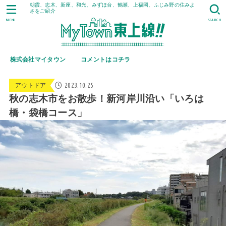
朝霞、志木、新座、和光、みずほ台、鶴瀬、上福岡、ふじみ野の住みよ
さをご紹介
MENU
SEARCH
株式会社マイタウン
コメントはコチラ
2023.10.25
アウトドア
秋の志木市をお散歩！新河岸川沿い「いろは
橋・袋橋コース」