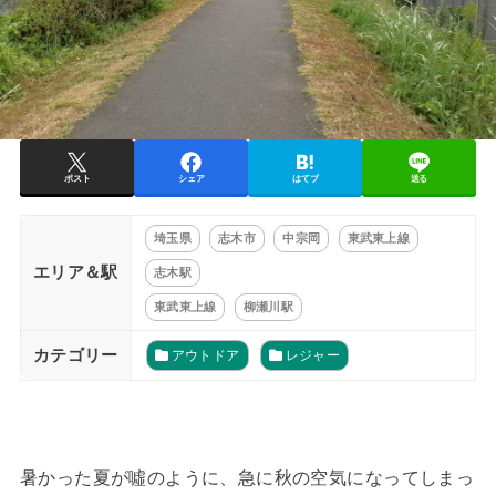
ポスト
シェア
はてブ
送る
埼玉県
志木市
中宗岡
東武東上線
エリア＆駅
志木駅
東武東上線
柳瀬川駅
カテゴリー
アウトドア
レジャー
暑かった夏が噓のように、急に秋の空気になってしまっ