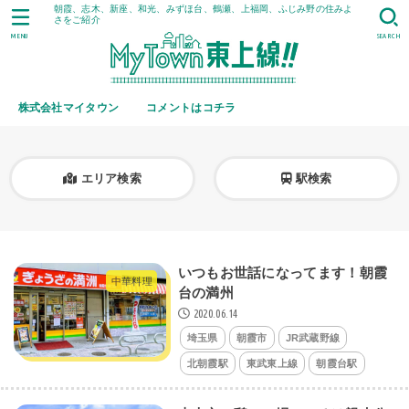
朝霞、志木、新座、和光、みずほ台、鶴瀬、上福岡、ふじみ野の住みよ
さをご紹介
MENU
SEARCH
株式会社マイタウン
コメントはコチラ
エリア検索
駅検索
いつもお世話になってます！朝霞
中華料理
台の満州
2020.06.14
埼玉県
朝霞市
JR武蔵野線
北朝霞駅
東武東上線
朝霞台駅