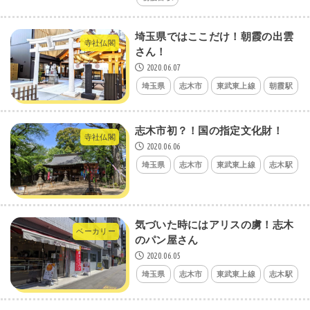
埼玉県ではここだけ！朝霞の出雲
寺社仏閣
さん！
2020.06.07
埼玉県
志木市
東武東上線
朝霞駅
志木市初？！国の指定文化財！
寺社仏閣
2020.06.06
埼玉県
志木市
東武東上線
志木駅
気づいた時にはアリスの虜！志木
ベーカリー
のパン屋さん
2020.06.05
埼玉県
志木市
東武東上線
志木駅