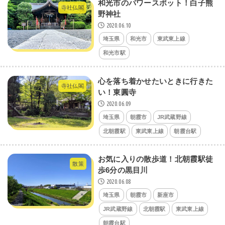
和光市のパワースポット！白子熊
寺社仏閣
野神社
2020.06.10
埼玉県
和光市
東武東上線
和光市駅
心を落ち着かせたいときに行きた
寺社仏閣
い！東圓寺
2020.06.09
埼玉県
朝霞市
JR武蔵野線
北朝霞駅
東武東上線
朝霞台駅
お気に入りの散歩道！北朝霞駅徒
散策
歩6分の黒目川
2020.06.08
埼玉県
朝霞市
新座市
JR武蔵野線
北朝霞駅
東武東上線
朝霞台駅