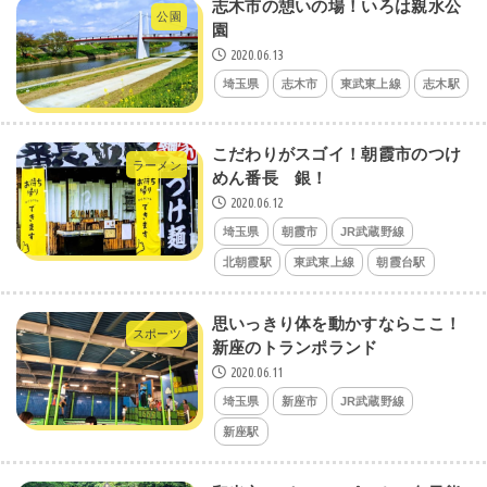
志木市の憩いの場！いろは親水公
公園
園
2020.06.13
埼玉県
志木市
東武東上線
志木駅
こだわりがスゴイ！朝霞市のつけ
ラーメン
めん番長 銀！
2020.06.12
埼玉県
朝霞市
JR武蔵野線
北朝霞駅
東武東上線
朝霞台駅
思いっきり体を動かすならここ！
スポーツ
新座のトランポランド
2020.06.11
埼玉県
新座市
JR武蔵野線
新座駅