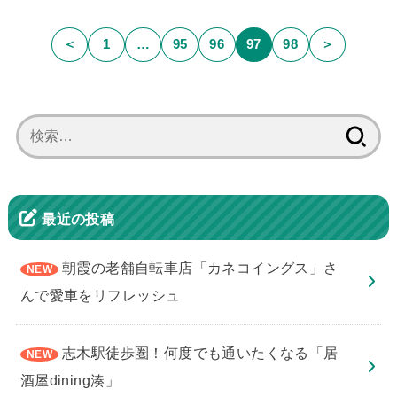
＜
1
…
95
96
97
98
＞
検
索:
最近の投稿
朝霞の老舗自転車店「カネコイングス」さ
んで愛車をリフレッシュ
志木駅徒歩圏！何度でも通いたくなる「居
酒屋dining湊」