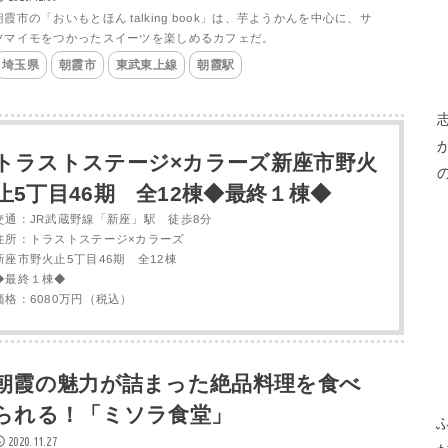
朝霞市の「おいもとほん talking book」は、芋ようかんを中心に、サ
ツマイモをつかったスイーツを楽しめるカフェだ。
埼玉県
朝霞市
東武東上線
朝霞駅
トラストステージ×カラーズ新座市野火
止5丁目46期 全12棟◆最終１棟◆
交通：JR武蔵野線「新座」駅 徒歩8分
住所：トラストステージ×カラーズ
新座市野火止5丁目46期 全12棟
◆最終１棟◆
価格：6080万円（税込）
朝霞の魅力が詰まった絶品料理を食べ
られる！「ミソラ食堂」
2020.11.27