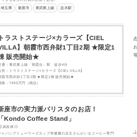
埼玉県
新座市
東武東上線
志木駅
トラストステージ×カラーズ【CIEL
VILLA】朝霞市西弁財1丁目2期 ★限定1
棟 販売開始★
交通：東武東上線「朝霞台」駅 徒歩4分
住所：トラストステージ×カラーズ【CIEL VILLA】
朝霞市西弁財1丁目2期 ★限定1棟 販売開始★
価格：7490万円（税込）
新座市の実力派バリスタのお店！
「Kondo Coffee Stand」
2020.09.15
ジャパンブリューワーズカップ準優勝の店主さんがいるコーヒー専門