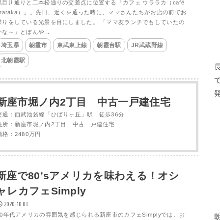
黒目川通りと二本松通りの交差点に位置する「カフェ ウララカ（café
uraraka）」。先日、近くを通った時に、ママさんたちがお店の前でお
喋りをしている光景を目にしました。 「ママ友ランチでもしていたの
かな～」とぼんや...
埼玉県
朝霞市
東武東上線
朝霞台駅
JR武蔵野線
北朝霞駅
新座市堀ノ内2丁目 中古一戸建住宅
交通：西武池袋線「ひばりヶ丘」駅 徒歩36分
住所：新座市堀ノ内2丁目 中古一戸建住宅
価格：2480万円
新座で80’sアメリカを味わえる！オシ
ャレカフェSimply
2020.10.03
80年代アメリカの雰囲気を感じられる新座市のカフェSimplyでは、お