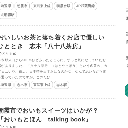
埼玉県
朝霞市
東武東上線
朝霞台駅
JR武蔵野線
北朝霞駅
おいしいお茶と落ち着くお店で優しい
ひととき 志木「八十八茶房」
2021.01.02
志木駅東口から500ｍほど歩いたところに、ずっと気になっていたお
店がありました。 「八十八茶房」（はとやさぼう）という名前の、カ
フェ…いや、茶店。日本茶を出すお店なのかな、なんて思いながら前
を通っていたのですが、このたび...
埼玉県
志木市
東武東上線
志木駅
朝霞市でおいもスイーツはいかが？
「おいもとほん talking book」
2020.12.09