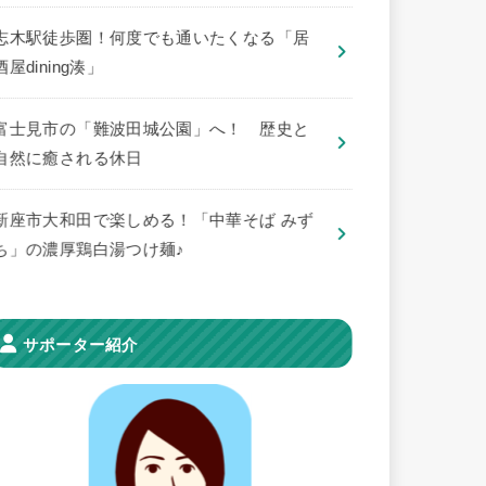
志木駅徒歩圏！何度でも通いたくなる「居
酒屋dining湊」
​富士見市の「難波田城公園」へ！ 歴史と
自然に癒される休日
新座市大和田で楽しめる！「中華そば みず
ち」の濃厚鶏白湯つけ麺♪
サポーター紹介