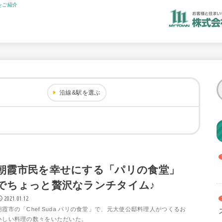
をご紹介
沿線&駅を選ぶ
朝霞市民を幸せにする「パリの食堂」
でちょっと贅沢なランチタイム♪
2021.01.12
朝霞市の「Chef Suda パリの食堂」で、元大使公邸料理人がつくるお
いしい料理の数々をいただいた。