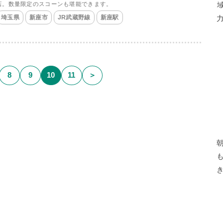
店。数量限定のスコーンも堪能できます。
埼玉県
新座市
JR武蔵野線
新座駅
8
9
10
11
＞