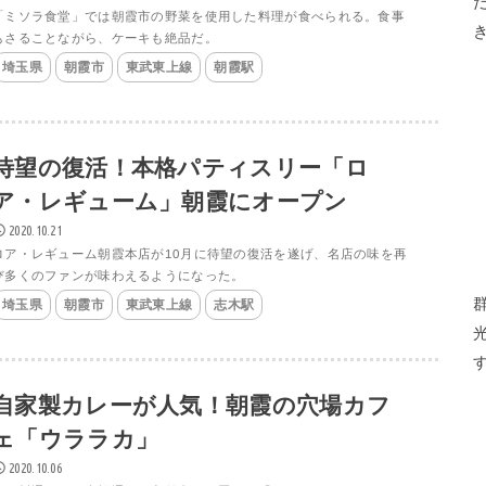
「ミソラ食堂」では朝霞市の野菜を使用した料理が食べられる。食事
もさることながら、ケーキも絶品だ。
埼玉県
朝霞市
東武東上線
朝霞駅
待望の復活！本格パティスリー「ロ
ア・レギューム」朝霞にオープン
2020.10.21
ロア・レギューム朝霞本店が10月に待望の復活を遂げ、名店の味を再
び多くのファンが味わえるようになった。
埼玉県
朝霞市
東武東上線
志木駅
自家製カレーが人気！朝霞の穴場カフ
ェ「ウララカ」
2020.10.06