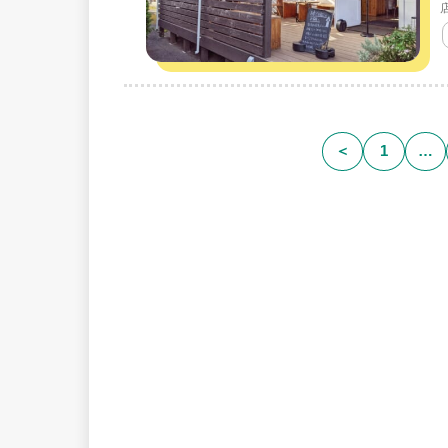
＜
1
…