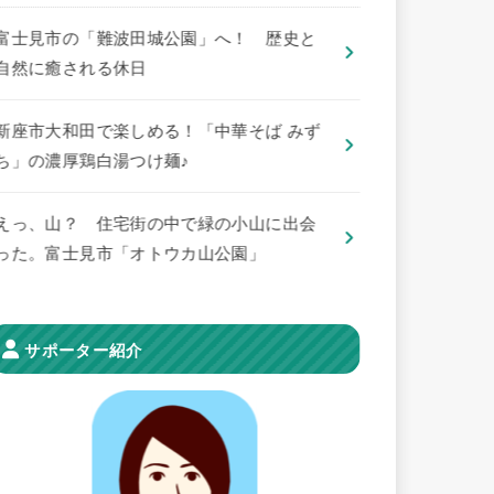
​富士見市の「難波田城公園」へ！ 歴史と
自然に癒される休日
新座市大和田で楽しめる！「中華そば みず
ち」の濃厚鶏白湯つけ麺♪
えっ、山？ 住宅街の中で緑の小山に出会
った。富士見市「オトウカ山公園」
サポーター紹介