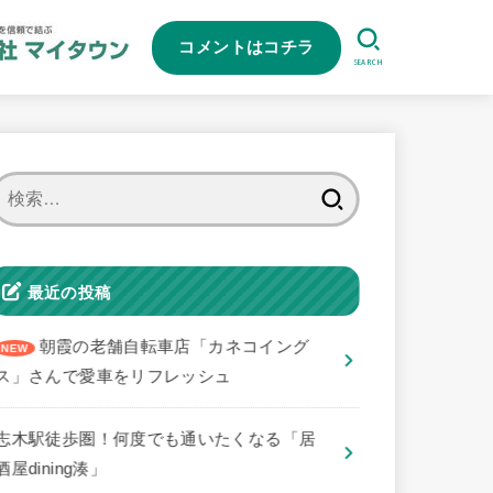
コメントはコチラ
SEARCH
検
索:
最近の投稿
朝霞の老舗自転車店「カネコイング
ス」さんで愛車をリフレッシュ
志木駅徒歩圏！何度でも通いたくなる「居
酒屋dining湊」