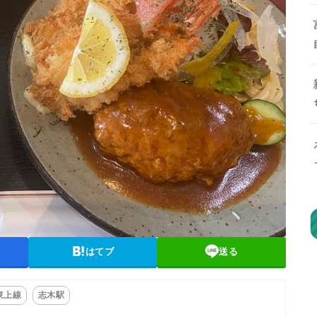
はてブ
送る
東上線
志木駅