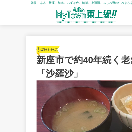
朝霞、志木、新座、和光、みずほ台、鶴瀬、上福岡、ふじみ野の住みよさ
2022.07.22
コーヒー
新座市で約40年続く
「沙羅沙」