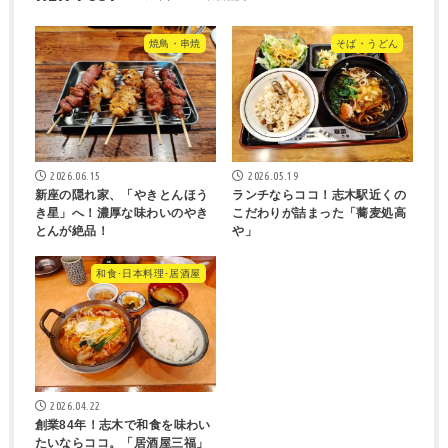
焼鳥・串焼
そば・うどん
2026.06.15
2026.05.19
新座の隠れ家、「やきとんほう
ランチならココ！志木駅近くの
き星」へ！濃厚な味わいのやき
こだわりが詰まった「蕎麦処高
とんが絶品！
や」
和食･日本料理･居酒屋
2026.04.22
創業84年！志木で和食を味わい
たいならココ。「居酒屋三福」