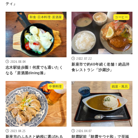
ティ」
和食･日本料理･居酒屋
コーヒー
2022.07.22
2026.08.04
新座市で約40年続く老舗！絶品洋
志木駅徒歩圏！何度でも通いたく
食レストラン「沙羅沙」
なる「居酒屋dining湊」
中華料理
銭湯・風呂
2023.04.25
2026.04.07
新座市のふるさと納税に選ばれる
朝霞駅前「朝霞サウナ和」で至福