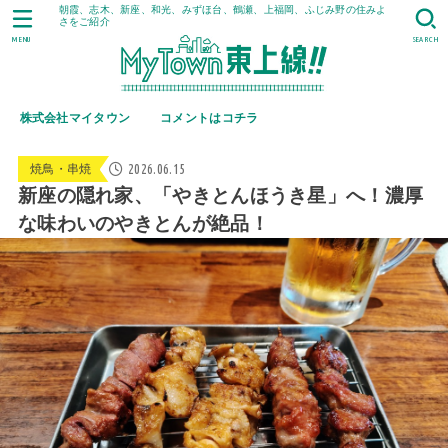
朝霞、志木、新座、和光、みずほ台、鶴瀬、上福岡、ふじみ野の住みよ
さをご紹介
MENU
SEARCH
株式会社マイタウン
コメントはコチラ
2026.06.15
焼鳥・串焼
新座の隠れ家、「やきとんほうき星」へ！濃厚
な味わいのやきとんが絶品！