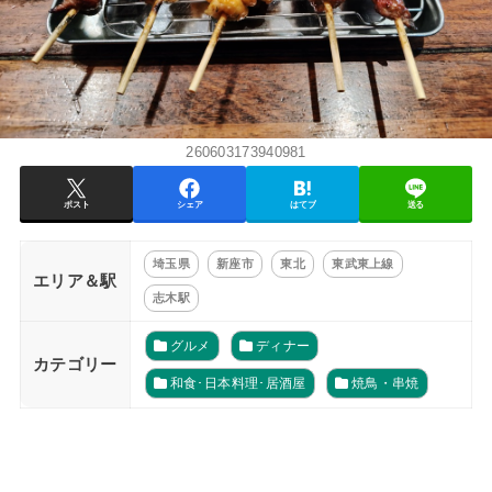
260603173940981
ポスト
シェア
はてブ
送る
埼玉県
新座市
東北
東武東上線
エリア＆駅
志木駅
グルメ
ディナー
カテゴリー
和食･日本料理･居酒屋
焼鳥・串焼