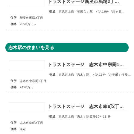
トラストステージ新座市馬場2丁目6期 全4区画
交通
東武東上線「朝霞台」駅 バス16分『原ヶ谷戸』停歩2分
住所
新座市馬場2丁目
価格
2650万円～
志木駅の住まいを見る
トラストステージ 志木市中宗岡1丁目15期 限定1区画◆販売開始◆
交通
東武東上線「志木」駅 バス16分『北美町』停歩5分
住所
志木市中宗岡1丁目
価格
2450万円
トラストステージ 志木市幸町2丁目25期 全10区画◆第1期分譲 2次販売 宅地分譲3区画◆ ◇販売予告◇
交通
東武東上線「志木」駅徒歩10～11 分
住所
志木市幸町2丁目
価格
未定