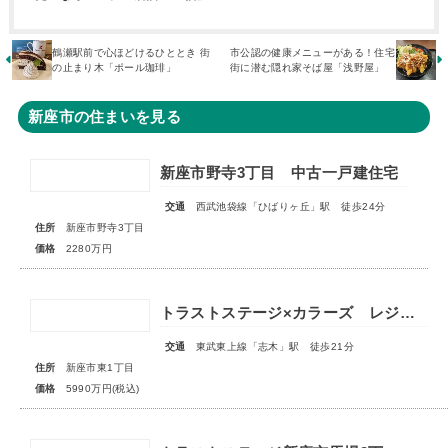
​鶴瀬駅前で心ほどけるひととき 街
市公認の健康メニューがある！住宅
の止まり木「ポール珈琲」
街に潜む隠れ家そば屋「浅野屋」
新座市の住まいを見る
新座市野寺3丁目 中古一戸建住宅
交通
西武池袋線「ひばりヶ丘」駅 徒歩24分
住所
新座市野寺3丁目
価格
2280万円
トラストステージ×カラーズ レジデンス新座市東1丁目7期 ◆限定１棟◆
交通
東武東上線「志木」駅 徒歩21分
住所
新座市東1丁目
価格
5990万円(税込)