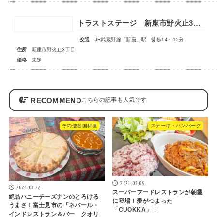
トラストステージ 新座市野火止3丁目55期 全15区画■第一期分譲 販売予告■
交通
JR武蔵野線「新座」駅 徒歩14～15分
住所
新座市野火止3丁目
価格
未定
RECOMMEND
その他各国料理
ステーキ・ハンバーグ
2021.03.09
2024.03.22
スーパーフードレストランが朝霞
絶品ハニーチーズナンのとろける
に登場！愛がつまった
うまさ！富士見市の「ネパール・
「CUOKKA」！
インドレストラン＆バー クオリ