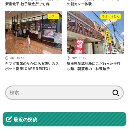
新座餃子-餃子製造所ごち魂-
の朝カレー体験
カフェ
そば・うどん
2021.08.10
2025.07.15
ヤマダ電気のなかにある憩いのス
埼玉県産純地粉にこだわった手打
ポット新座｢CAFE RESTO｣
ち麵、朝霞市の「林製麺所」
検
索:
最近の投稿