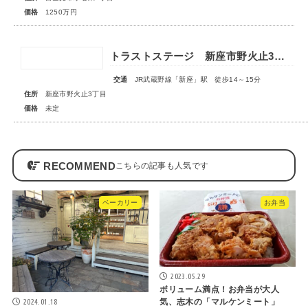
価格
1250万円
トラストステージ 新座市野火止3丁目55期 全15区画■第一期分譲 販売予告■
交通
JR武蔵野線「新座」駅 徒歩14～15分
住所
新座市野火止3丁目
価格
未定
RECOMMEND
ベーカリー
お弁当
2023.05.29
ボリューム満点！お弁当が大人
2024.01.18
気、志木の「マルケンミート」