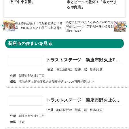
市「中東公園」
串とビールで乾杯！「串カツま
るや商店」
あなたは食べたことある？都内でも
志木市民が推す！老舗和菓子店「菊
稀少なルーマニア料理を味わえる朝
扇」のおにぎりとお団子を初体験♪
霞の「M&Y」
新座市の住まいを見る
トラストステージ 新座市野火止7丁目51期 全26区画◆第1期分譲3次販売 宅地分譲 販売予告◆◆第2期分譲1次販売 新築分譲住宅 販売開始◆
交通
JR武蔵野線「新座」駅 徒歩16分
住所
新座市野火止7丁目
価格
宅地分譲：販売価格未定新築分譲：4790万円(税込)より
トラストステージ 新座市野火止6丁目41期 全19棟■販売予告■◆第4期 最終分譲 スマイルハウスプロジェクト特別仕様 全3棟◆
交通
JR武蔵野線「新座」駅 徒歩14分
住所
新座市野火止6丁目
価格
未定