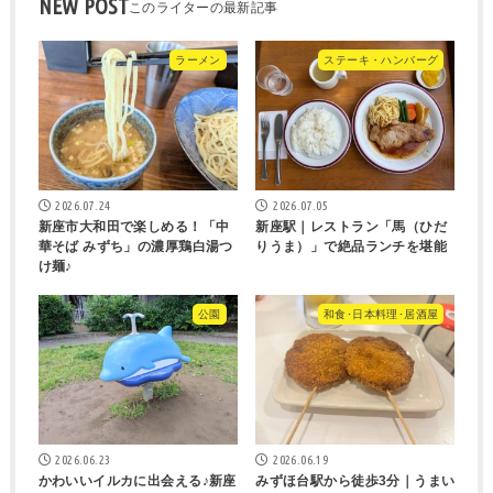
NEW POST
ラーメン
ステーキ・ハンバーグ
2026.07.24
2026.07.05
新座市大和田で楽しめる！「中
新座駅｜レストラン「馬（ひだ
華そば みずち」の濃厚鶏白湯つ
りうま）」で絶品ランチを堪能
け麺♪
公園
和食･日本料理･居酒屋
2026.06.23
2026.06.19
かわいいイルカに出会える♪新座
みずほ台駅から徒歩3分｜うまい