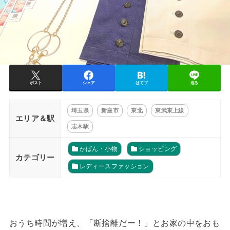
ポスト
シェア
はてブ
送る
埼玉県
新座市
東北
東武東上線
エリア＆駅
志木駅
かばん・小物
ショッピング
カテゴリー
レディースファッション
おうち時間が増え、「断捨離だー！」とお家の中をおも