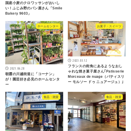
国産小麦のクロワッサンがおいし
い！ふじみ野のパン屋さん「Smile
Bakery 9603」
ホームセンター
お菓子・スイーツ
2023.03.12
フランスの街角にあるようなおし
2021.06.28
ゃれな焼き菓子屋さん｢Patisserie
朝霞の川越街道に「コーナン」
Morceaux de nuage（パティスリ
が！園芸好き必見のホームセンタ
ー モルソー ドゥ ニュアージュ）｣
ー
食品・雑貨
食品・雑貨