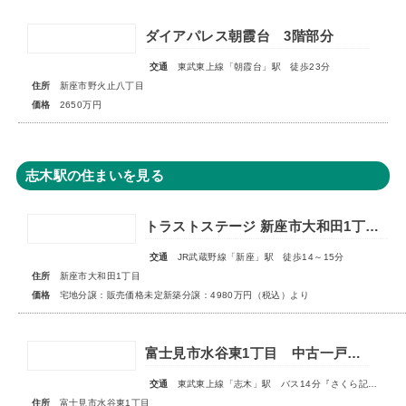
ダイアパレス朝霞台 3階部分
交通
東武東上線「朝霞台」駅 徒歩23分
住所
新座市野火止八丁目
価格
2650万円
志木駅の住まいを見る
トラストステージ 新座市大和田1丁目19期 全24区画◆第3期分譲 新築分譲住宅 販売開始◆◆第4期分譲 2次販売 宅地分譲 販売予告◆
交通
JR武蔵野線「新座」駅 徒歩14～15分
住所
新座市大和田1丁目
価格
宅地分譲：販売価格未定新築分譲：4980万円（税込）より
富士見市水谷東1丁目 中古一戸建住宅
交通
東武東上線「志木」駅 バス14分『さくら記念病院前』停歩2分
住所
富士見市水谷東1丁目