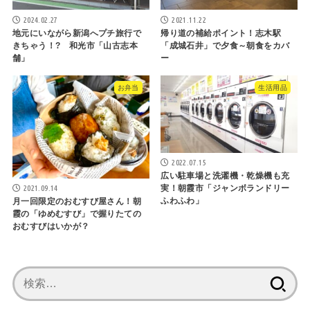
2024.02.27
2021.11.22
地元にいながら新潟へプチ旅行で
帰り道の補給ポイント！志木駅
きちゃう！? 和光市「山古志本
「成城石井」で夕食～朝食をカバ
舗」
ー
お弁当
生活用品
2022.07.15
広い駐車場と洗濯機・乾燥機も充
2021.09.14
実！朝霞市「ジャンボランドリー
ふわふわ」
月一回限定のおむすび屋さん！朝
霞の「ゆめむすび」で握りたての
おむすびはいかが？
検
索: