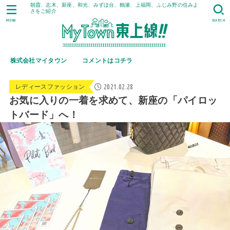
朝霞、志木、新座、和光、みずほ台、鶴瀬、上福岡、ふじみ野の住みよ
さをご紹介
MENU
SEARCH
株式会社マイタウン
コメントはコチラ
2021.02.28
レディースファッション
お気に入りの一着を求めて、新座の「パイロッ
トバード」へ！