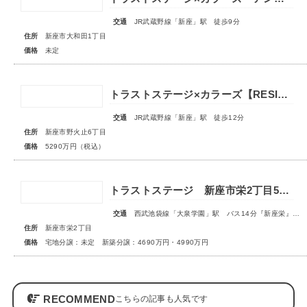
交通
JR武蔵野線「新座」駅 徒歩9分
住所
新座市大和田1丁目
価格
未定
トラストステージ×カラーズ【RESIDENCE】新座市野火止6丁目53期 ★限定1棟 販売開始★
交通
JR武蔵野線「新座」駅 徒歩12分
住所
新座市野火止6丁目
価格
5290万円（税込）
トラストステージ 新座市栄2丁目5期 全9区画 宅地分譲：◇販売予告◇新築分譲：◆販売開始◆
交通
西武池袋線「大泉学園」駅 バス14分『新座栄』停歩5～6分
住所
新座市栄2丁目
価格
宅地分譲：未定 新築分譲：4690万円・4990万円
RECOMMEND