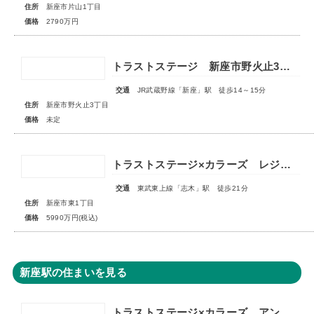
住所
新座市片山1丁目
価格
2790万円
トラストステージ 新座市野火止3丁目55期 全15区画■第一期分譲 販売予告■
交通
JR武蔵野線「新座」駅 徒歩14～15分
住所
新座市野火止3丁目
価格
未定
トラストステージ×カラーズ レジデンス新座市東1丁目7期 ◆限定１棟◆
交通
東武東上線「志木」駅 徒歩21分
住所
新座市東1丁目
価格
5990万円(税込)
新座駅の住まいを見る
トラストステージ×カラーズ アンドプラス新座市大和田1丁目21期 全3棟 ◆販売予告◆