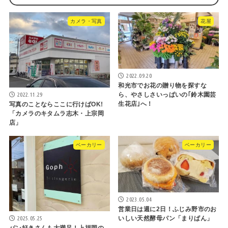
カメラ・写真
花屋
2022.09.20
和光市でお花の贈り物を探すな
2022.11.29
ら、やさしさいっぱいの｢鈴木園芸
生花店｣へ！
写真のことならここに行けばOK!
「カメラのキタムラ志木・上宗岡
店」
ベーカリー
ベーカリー
2023.05.04
営業日は週に2日！ふじみ野市のお
2025.05.25
いしい天然酵母パン「まりぱん」