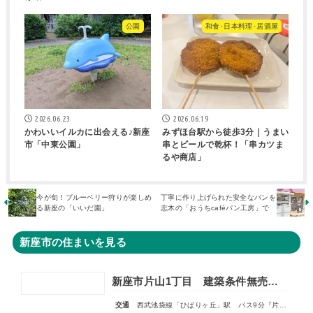
公園
和食･日本料理･居酒屋
2026.06.23
2026.06.19
かわいいイルカに出会える♪新座
みずほ台駅から徒歩3分｜うまい
市「中東公園」
串とビールで乾杯！「串カツま
るや商店」
今が旬！ブルーベリー狩りが楽しめ
丁寧に作り上げられた安全なパンを
る新座の「いいだ園」
志木の「おうちcaféパン工房」で
新座市の住まいを見る
新座市片山1丁目 建築条件無売地 全1区画
交通
西武池袋線「ひばりヶ丘」駅 バス9分『片山小学校』停歩3分