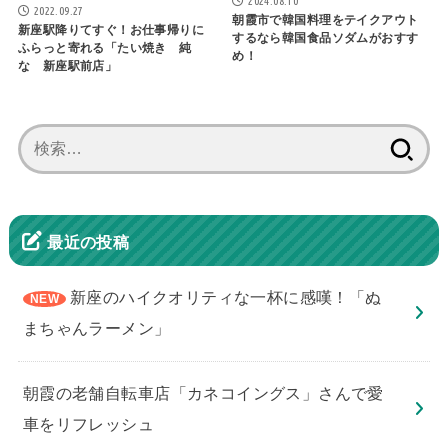
2024.08.10
2022.09.27
朝霞市で韓国料理をテイクアウト
新座駅降りてすぐ！お仕事帰りに
するなら韓国食品ソダムがおすす
ふらっと寄れる「たい焼き 純
め！
な 新座駅前店」
検
索:
最近の投稿
新座のハイクオリティな一杯に感嘆！「ぬ
まちゃんラーメン」
朝霞の老舗自転車店「カネコイングス」さんで愛
車をリフレッシュ