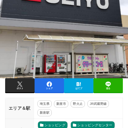
ポスト
シェア
はてブ
送る
埼玉県
新座市
野火止
JR武蔵野線
エリア＆駅
新座駅
ショッピング
ショッピングセンター