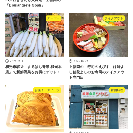
パン好きさんも大満足！上福岡の
「Boulangerie Goph」
スーパー
テイクアウト
2026.01.13
2026.02.21
和光市駅近「まるはち青果 和光本
上福岡の「寿司のえびす」は味よ
店」で新鮮野菜をお得にゲット！
し値段よしのお寿司のテイクアウ
ト専門店
お菓子・スイーツ
韓国料理