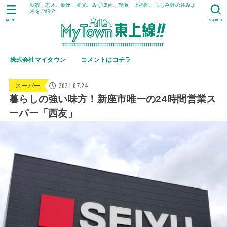
朝霞、志木、新座、和光、みずほ台、鶴瀬、上福岡、ふじみ野の住みよ
さをご紹介
MENU
SEARCH
株式会社マイタウン
コメントはコチラ
2021.07.24
スーパー
暮らしの強い味方！新座市唯一の24時間営業ス
ーパー「西友」