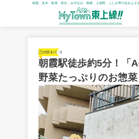
朝霞、志木、新座、和光、みずほ台、鶴瀬、上福岡、ふじみ野の住みよさ
2024.10.08
カフェ
朝霞駅徒歩約5分！「A-
野菜たっぷりのお惣菜