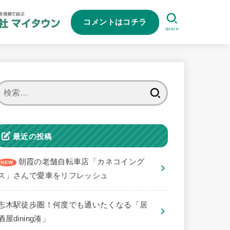
コメントはコチラ
SEARCH
検
索:
最近の投稿
朝霞の老舗自転車店「カネコイング
ス」さんで愛車をリフレッシュ
志木駅徒歩圏！何度でも通いたくなる「居
酒屋dining湊」