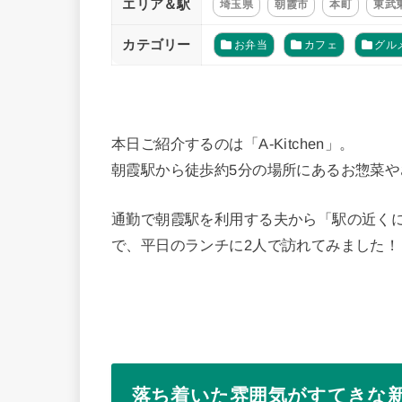
エリア＆駅
埼玉県
朝霞市
本町
東武
カテゴリー
お弁当
カフェ
グル
本日ご紹介するのは「A-Kitchen」。
朝霞駅から徒歩約5分の場所にあるお惣菜や
通勤で朝霞駅を利用する夫から「駅の近く
で、平日のランチに2人で訪れてみました！
落ち着いた雰囲気がすてきな