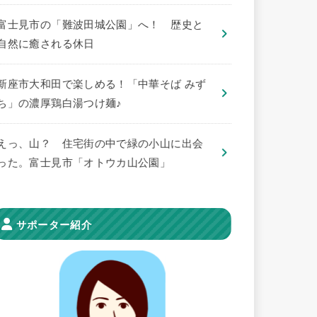
​富士見市の「難波田城公園」へ！ 歴史と
自然に癒される休日
新座市大和田で楽しめる！「中華そば みず
ち」の濃厚鶏白湯つけ麺♪
えっ、山？ 住宅街の中で緑の小山に出会
った。富士見市「オトウカ山公園」
サポーター紹介