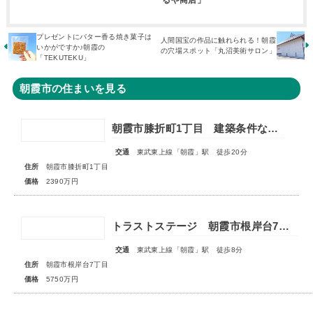
るや商店」
プレゼントにバター香る焼き菓子は
人間国宝の作品に触れられる！朝霞
いかがですか♪朝霞の
の穴場スポット「丸沼美術サロン」
「TEKUTEKU」
朝霞市の住まいを見る
朝霞市膝折町1丁目 建築条件なし売地 全1区画
交通
東武東上線「朝霞」駅 徒歩20分
住所
朝霞市膝折町1丁目
価格
2390万円
トラストステージ 朝霞市根岸台7丁目44期 限定1区画
交通
東武東上線「朝霞」駅 徒歩8分
住所
朝霞市根岸台7丁目
価格
5750万円