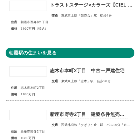
トラストステージ×カラーズ【CIEL VILLA】朝霞市西弁財1丁目2期 ★限定1棟 販売開始★
交通
東武東上線「朝霞台」駅 徒歩4分
住所
朝霞市西弁財1丁目
価格
7490万円（税込）
朝霞駅の住まいを見る
志木市本町2丁目 中古一戸建住宅
交通
東武東上線「志木」駅 徒歩20分
住所
志木市本町2丁目
価格
1180万円
新座市野寺2丁目 建築条件無売地 全1区画
交通
西武池袋線「ひばりヶ丘」駅 バス10分『道場』停歩4分
住所
新座市野寺2丁目
価格
1080万円