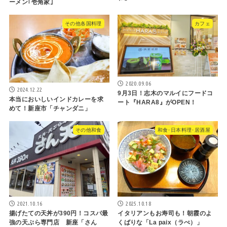
ーメン｢壱角家｣
その他各国料理
カフェ
2020.09.06
2024.12.22
9月3日！志木のマルイにフードコ
本当においしいインドカレーを求
ート『HARA8』がOPEN！
めて！新座市「チャンダニ」
その他和食
和食･日本料理･居酒屋
2021.10.16
2025.10.18
揚げたての天丼が390円！コスパ最
イタリアンもお寿司も！朝霞のよ
強の天ぷら専門店 新座「さん
くばりな「La paix（ラぺ）」