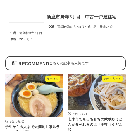
新座市野寺3丁目 中古一戸建住宅
交通
西武池袋線「ひばりヶ丘」駅 徒歩24分
住所
新座市野寺3丁目
価格
2280万円
RECOMMEND
ラーメン
そば・うどん
2021.03.21
志木市でもっちもちの武蔵野うど
2021.08.06
んが食べれるのは「手打ちうどん
学生から大人まで大満足！家系ラ
和」！