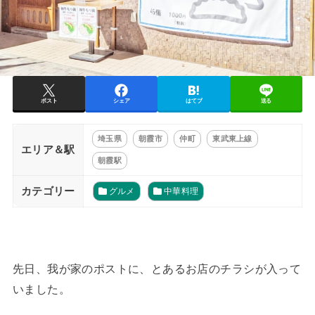
ポスト
シェア
はてブ
送る
埼玉県
朝霞市
仲町
東武東上線
エリア＆駅
朝霞駅
カテゴリー
グルメ
中華料理
先日、我が家のポストに、とあるお店のチラシが入って
いました。