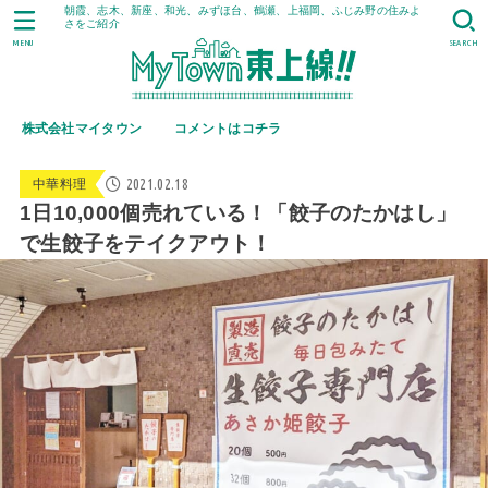
朝霞、志木、新座、和光、みずほ台、鶴瀬、上福岡、ふじみ野の住みよ
さをご紹介
MENU
SEARCH
株式会社マイタウン
コメントはコチラ
2021.02.18
中華料理
1日10,000個売れている！「餃子のたかはし」
で生餃子をテイクアウト！