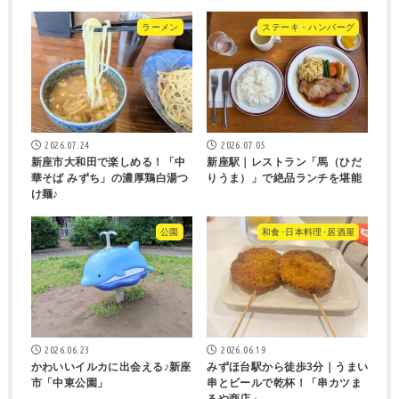
ラーメン
ステーキ・ハンバーグ
2026.07.24
2026.07.05
新座市大和田で楽しめる！「中
新座駅｜レストラン「馬（ひだ
華そば みずち」の濃厚鶏白湯つ
りうま）」で絶品ランチを堪能
け麺♪
公園
和食･日本料理･居酒屋
2026.06.23
2026.06.19
かわいいイルカに出会える♪新座
みずほ台駅から徒歩3分｜うまい
市「中東公園」
串とビールで乾杯！「串カツま