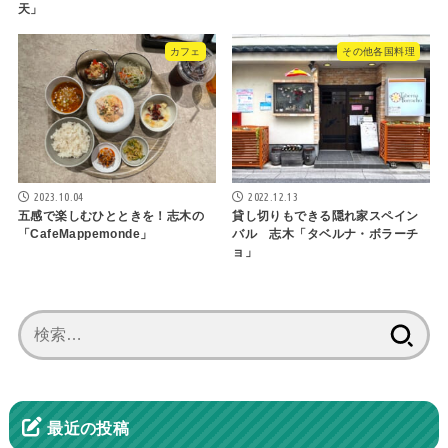
天」
カフェ
その他各国料理
2023.10.04
2022.12.13
五感で楽しむひとときを！志木の
貸し切りもできる隠れ家スペイン
「CafeMappemonde」
バル 志木「タベルナ・ボラーチ
ョ」
検
索:
最近の投稿