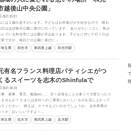
市越後山中央公園」
2021.05.01
私には２歳の息子がいます。子どもはお外遊びが大好きなので、晴れ
の日はほぼ毎日公園に遊びに行っています。 ありがたいことに、私が
住んでいる和光市には公園が沢山あります。子どもに付いて行くのは
大変ですが、毎日どの公園に遊びに...
埼玉県
和光市
東武東上線
和光市駅
元有名フランス料理店パティシエがつ
くるスイーツを志木のShinfulaで
2021.04.30
仕事、家事、育児、勉強etc…。 日々頑張ることが多くて大変だったり
しませんか？ たまには自分へのご褒美においしいものを召し上がって
みてください。 例えば、ケーキなどいかがでしょうか。 志木界隈の
方々が「おいしいですよ！...
埼玉県
志木市
東武東上線
志木駅