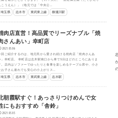
んこうえん）」（地元では「中央公...
埼玉県
志木市
東武東上線
柳瀬川駅
精肉店直営！高品質でリーズナブル「焼
肉さんあい」幸町店
2021.05.06
今回ご紹介するのは、地元民から愛され続ける焼肉店「焼肉さんあ
い」幸町店。 幸町店は志木駅南口から車で5分ほどのところにありま
す。店内はソファーでゆったりと食事を楽しめるテーブル席や、小さ
なお子さん連れでも安心の小上がりス...
埼玉県
志木市
東武東上線
志木駅
北朝霞駅すぐ！あっさりつけめんで女
性にもおすすめ「舎鈴」
2021.05.05