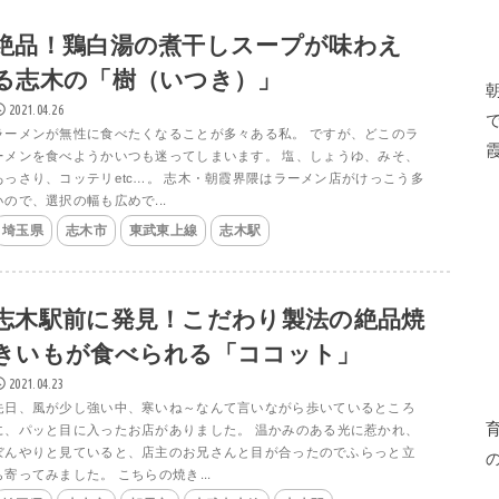
絶品！鶏白湯の煮干しスープが味わえ
る志木の「樹（いつき）」
2021.04.26
ラーメンが無性に食べたくなることが多々ある私。 ですが、どこのラ
ーメンを食べようかいつも迷ってしまいます。 塩、しょうゆ、みそ、
あっさり、コッテリetc…。 志木・朝霞界隈はラーメン店がけっこう多
いので、選択の幅も広めで...
埼玉県
志木市
東武東上線
志木駅
志木駅前に発見！こだわり製法の絶品焼
きいもが食べられる「ココット」
2021.04.23
先日、風が少し強い中、寒いね～なんて言いながら歩いているところ
に、パッと目に入ったお店がありました。 温かみのある光に惹かれ、
ぼんやりと見ていると、店主のお兄さんと目が合ったのでふらっと立
ち寄ってみました。 こちらの焼き...