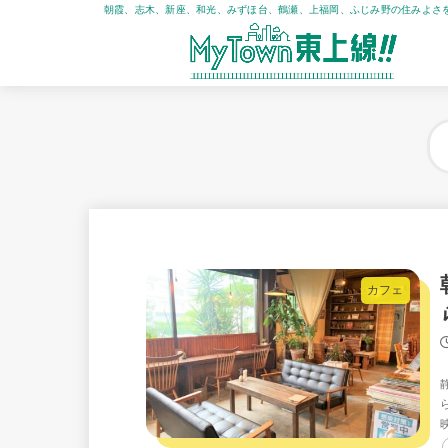
朝霞、志木、新座、和光、みずほ台、鶴瀬、上福岡、ふじみ野の住みよさ
カフェ