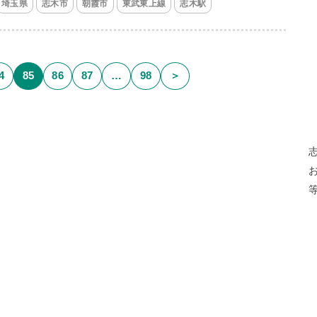
埼玉県
志木市
朝霞市
東武東上線
志木駅
4
85
86
87
…
98
＞