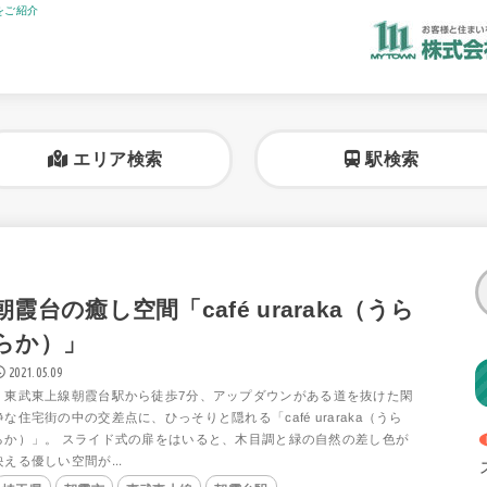
をご紹介
エリア検索
駅検索
朝霞台の癒し空間「café uraraka（うら
らか）」
2021.05.09
東武東上線朝霞台駅から徒歩7分、アップダウンがある道を抜けた閑
静な住宅街の中の交差点に、ひっそりと隠れる「café uraraka（うら
らか）」。 スライド式の扉をはいると、木目調と緑の自然の差し色が
映える優しい空間が...