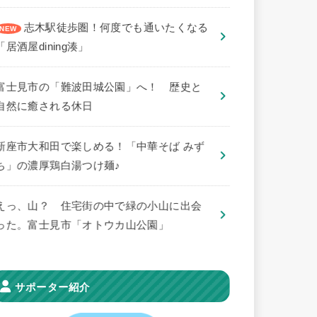
志木駅徒歩圏！何度でも通いたくなる
「居酒屋dining湊」
​富士見市の「難波田城公園」へ！ 歴史と
自然に癒される休日
新座市大和田で楽しめる！「中華そば みず
ち」の濃厚鶏白湯つけ麺♪
えっ、山？ 住宅街の中で緑の小山に出会
った。富士見市「オトウカ山公園」
サポーター紹介