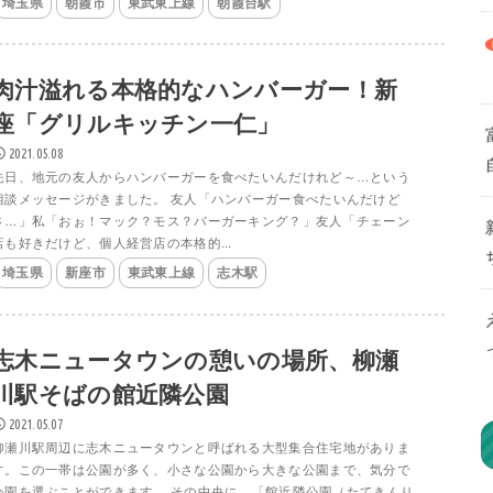
埼玉県
朝霞市
東武東上線
朝霞台駅
肉汁溢れる本格的なハンバーガー！新
座「グリルキッチン一仁」
2021.05.08
先日、地元の友人からハンバーガーを食べたいんだけれど～…という
相談メッセージがきました。 友人「ハンバーガー食べたいんだけど
さ…」私「おぉ！マック？モス？バーガーキング？」友人「チェーン
店も好きだけど、個人経営店の本格的...
埼玉県
新座市
東武東上線
志木駅
志木ニュータウンの憩いの場所、柳瀬
川駅そばの館近隣公園
2021.05.07
柳瀬川駅周辺に志木ニュータウンと呼ばれる大型集合住宅地がありま
す。この一帯は公園が多く、小さな公園から大きな公園まで、気分で
公園を選ぶことができます。 その中央に、「館近隣公園（たてきんり