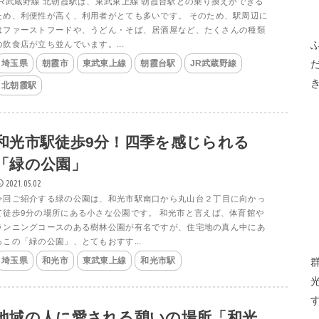
JR武蔵野線 北朝霞駅は、東武東上線 朝霞台駅との乗り換えができる
ため、利便性が高く、利用者がとても多いです。 そのため、駅周辺に
はファーストフードや、うどん・そば、居酒屋など、たくさんの種類
の飲食店が立ち並んでいます。...
埼玉県
朝霞市
東武東上線
朝霞台駅
JR武蔵野線
北朝霞駅
和光市駅徒歩9分！四季を感じられる
「緑の公園」
2021.05.02
今回ご紹介する緑の公園は、和光市駅南口から丸山台２丁目に向かっ
て徒歩9分の場所にある小さな公園です。 和光市と言えば、体育館や
ランニングコースのある樹林公園が有名ですが、住宅地の真ん中にあ
るこの「緑の公園」、とてもおすす...
埼玉県
和光市
東武東上線
和光市駅
地域の人に愛される憩いの場所「和光