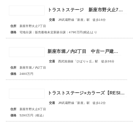
トラストステージ 新座市野火止7丁目51期 全26区画◆第1期分譲3次販売 宅地分譲 販売予告◆◆第2期分譲1次販売 新築分譲住宅 販売開始◆
交通
JR武蔵野線「新座」駅 徒歩16分
住所
新座市野火止7丁目
価格
宅地分譲：販売価格未定新築分譲：4790万円(税込)より
新座市堀ノ内2丁目 中古一戸建住宅
交通
西武池袋線「ひばりヶ丘」駅 徒歩36分
住所
新座市堀ノ内2丁目
価格
2480万円
トラストステージ×カラーズ【RESIDENCE】新座市野火止6丁目53期 ★限定1棟 販売開始★
交通
JR武蔵野線「新座」駅 徒歩12分
住所
新座市野火止6丁目
価格
5290万円（税込）