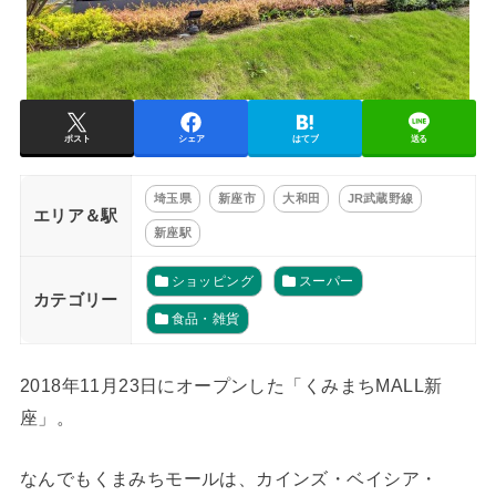
ポスト
シェア
はてブ
送る
埼玉県
新座市
大和田
JR武蔵野線
エリア＆駅
新座駅
ショッピング
スーパー
カテゴリー
食品・雑貨
2018年11月23日にオープンした「くみまちMALL新
座」。
なんでもくまみちモールは、カインズ・ベイシア・