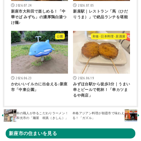
2026.07.24
2026.07.05
新座市大和田で楽しめる！「中
新座駅｜レストラン「馬（ひだ
華そば みずち」の濃厚鶏白湯つ
りうま）」で絶品ランチを堪能
け麺♪
公園
和食･日本料理･居酒屋
2026.06.23
2026.06.19
かわいいイルカに出会える♪新座
みずほ台駅から徒歩3分｜うまい
市「中東公園」
串とビールで乾杯！「串カツま
るや商店」
和の職人が作るこだわりラーメン！
本格アジアン料理が朝霞市で味わえ
和光市の「麺屋 樹真（きしん）」
る！「ガズル」
新座市の住まいを見る