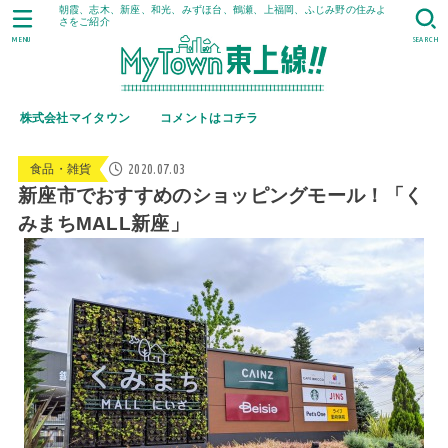
朝霞、志木、新座、和光、みずほ台、鶴瀬、上福岡、ふじみ野の住みよ
さをご紹介
MENU
SEARCH
株式会社マイタウン
コメントはコチラ
2020.07.03
食品・雑貨
新座市でおすすめのショッピングモール！「く
みまちMALL新座」