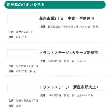
新座駅の住まいを見る
新座市栄2丁目 中古一戸建住宅
交通
西武池袋線「大泉学園」駅 バス24分『新座栄』停歩3分
住所
新座市栄2丁目
価格
2680万円
トラストステージ×カラーズ新座市野火止5丁目46期 全12棟◆最終１棟◆
交通
JR武蔵野線「新座」駅 徒歩8分
住所
新座市野火止5丁目
価格
6080万円（税込）
トラストステージ 新座市野火止3丁目55期 全15区画■第一期分譲 販売予告■
交通
JR武蔵野線「新座」駅 徒歩14～15分
住所
新座市野火止3丁目
価格
未定