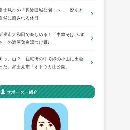
​富士見市の「難波田城公園」へ！ 歴史と
自然に癒される休日
新座市大和田で楽しめる！「中華そば みず
ち」の濃厚鶏白湯つけ麺♪
えっ、山？ 住宅街の中で緑の小山に出会
った。富士見市「オトウカ山公園」
サポーター紹介