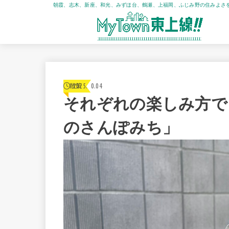
朝霞、志木、新座、和光、みずほ台、鶴瀬、上福岡、ふじみ野の住みよさ
2025.10.04
散策
それぞれの楽しみ方で
のさんぽみち」