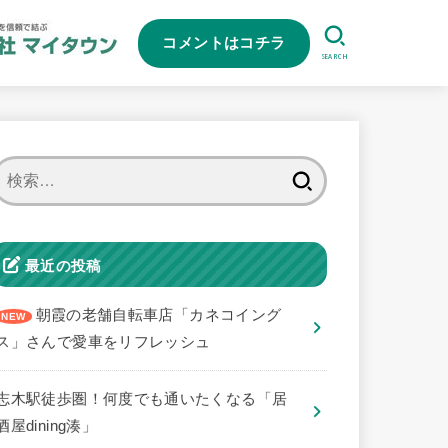
コメントはコチラ
SEARCH
検
索:
最近の投稿
朝霞の老舗自転車店「カネコイング
ス」さんで愛車をリフレッシュ
志木駅徒歩圏！何度でも通いたくなる「居
酒屋dining湊」