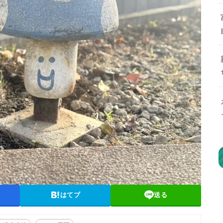
はてブ
送る