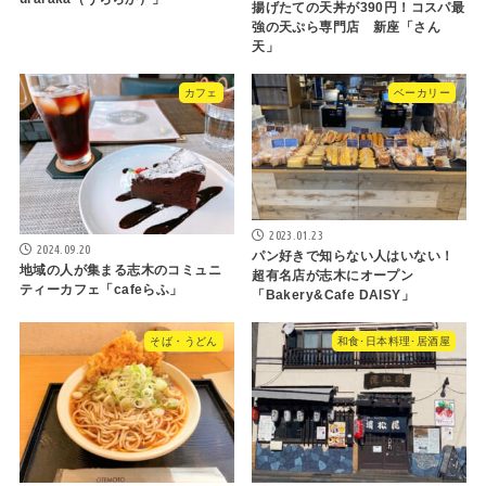
揚げたての天丼が390円！コスパ最
強の天ぷら専門店 新座「さん
天」
カフェ
ベーカリー
2023.01.23
2024.09.20
パン好きで知らない人はいない！
地域の人が集まる志木のコミュニ
超有名店が志木にオープン
ティーカフェ「cafeらふ」
「Bakery&Cafe DAISY」
そば・うどん
和食･日本料理･居酒屋