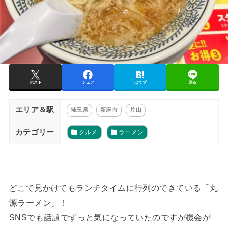
ポスト
シェア
はてブ
送る
エリア＆駅
埼玉県
新座市
片山
カテゴリー
グルメ
ラーメン
どこで見かけてもランチタイムに行列のできている「丸
源ラーメン」！
SNSでも話題でずっと気になっていたのですが機会が