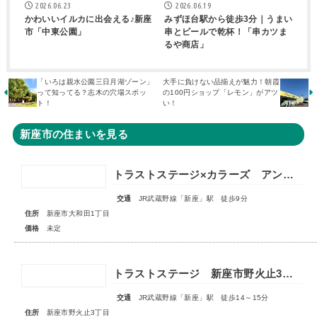
2026.06.23
2026.06.19
かわいいイルカに出会える♪新座
みずほ台駅から徒歩3分｜うまい
市「中東公園」
串とビールで乾杯！「串カツま
るや商店」
「いろは親水公園三日月湖ゾーン」
大手に負けない品揃えが魅力！朝霞
って知ってる？志木の穴場スポッ
の100円ショップ「レモン」がアツ
ト！
い！
新座市の住まいを見る
トラストステージ×カラーズ アンドプラス新座市大和田1丁目21期 全3棟 ◆販売予告◆
交通
JR武蔵野線「新座」駅 徒歩9分
住所
新座市大和田1丁目
価格
未定
トラストステージ 新座市野火止3丁目55期 全15区画■第一期分譲 販売予告■
交通
JR武蔵野線「新座」駅 徒歩14～15分
住所
新座市野火止3丁目