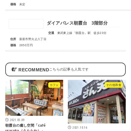
価格
未定
ダイアパレス朝霞台 3階部分
交通
東武東上線「朝霞台」駅 徒歩23分
住所
新座市野火止八丁目
価格
2650万円
RECOMMEND
カフェ
その他和食
2021.05.09
朝霞台の癒し空間「café
2021.10.16
uraraka（うららか）」