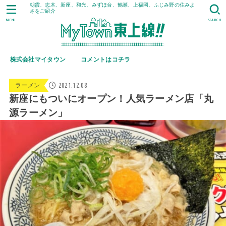
朝霞、志木、新座、和光、みずほ台、鶴瀬、上福岡、ふじみ野の住みよ
さをご紹介
MENU
SEARCH
株式会社マイタウン
コメントはコチラ
2021.12.08
ラーメン
新座にもついにオープン！人気ラーメン店「丸
源ラーメン」