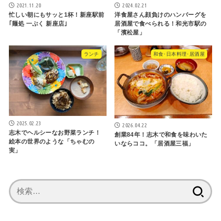
2021.11.20
2024.02.21
忙しい朝にもサッと1杯！新座駅前
洋食屋さん顔負けのハンバーグを
｢麺処 一ぷく 新座店｣
居酒屋で食べられる！和光市駅の
「濱松屋」
ランチ
和食･日本料理･居酒屋
2025.02.23
2026.04.22
志木でヘルシーなお野菜ランチ！
創業84年！志木で和食を味わいた
絵本の世界のような「ちゃむの
いならココ。「居酒屋三福」
実」
検
索: