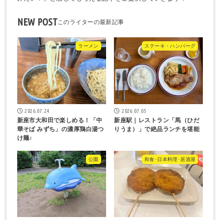
NEW POST
ラーメン
ステーキ・ハンバーグ
2026.07.24
2026.07.05
新座市大和田で楽しめる！「中
新座駅｜レストラン「馬（ひだ
華そば みずち」の濃厚鶏白湯つ
りうま）」で絶品ランチを堪能
け麺♪
公園
和食･日本料理･居酒屋